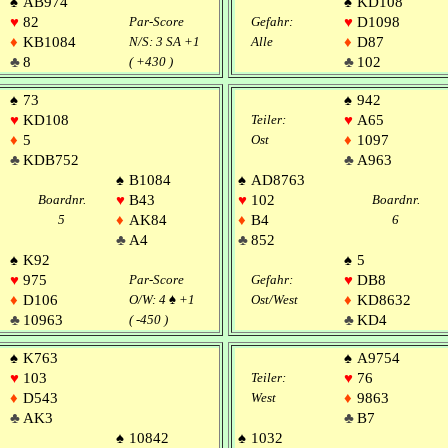
♠
AB974
♠
KD108
♥
82
Par-Score
Gefahr:
♥
D1098
♦
KB1084
N/S: 3 SA +1
Alle
♦
D87
♣
8
( +430 )
♣
102
♠
73
♠
942
♥
KD108
Teiler:
♥
A65
♦
5
Ost
♦
1097
♣
KDB752
♣
A963
♠
B1084
♠
AD8763
Boardnr.
♥
B43
♥
102
Boardnr.
5
♦
AK84
♦
B4
6
♣
A4
♣
852
♠
K92
♠
5
♥
975
Par-Score
Gefahr:
♥
DB8
♦
D106
O/W: 4
♠
+1
Ost/West
♦
KD8632
♣
10963
( -450 )
♣
KD4
♠
K763
♠
A9754
♥
103
Teiler:
♥
76
♦
D543
West
♦
9863
♣
AK3
♣
B7
♠
10842
♠
1032