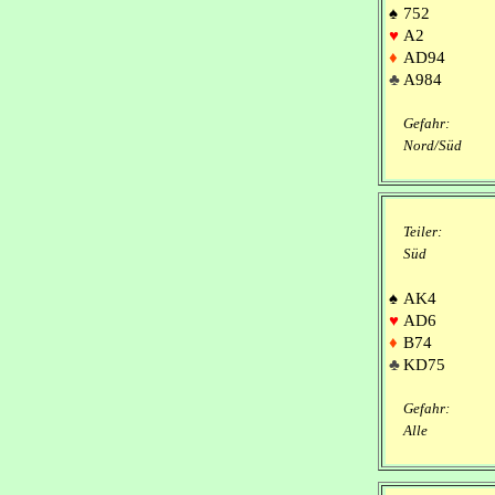
♠
752
♥
A2
♦
AD94
♣
A984
Gefahr:
Nord/Süd
Teiler:
Süd
♠
AK4
♥
AD6
♦
B74
♣
KD75
Gefahr:
Alle