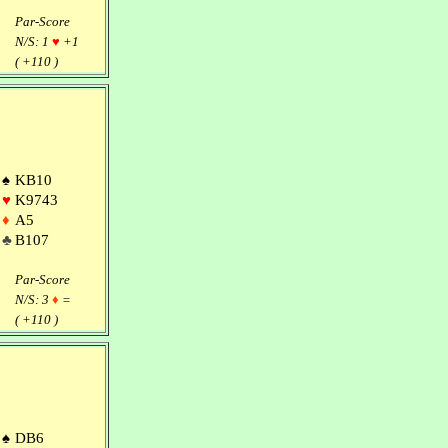
Par-Score
N/S: 1
♥
+1
( +110 )
♠
KB10
♥
K9743
♦
A5
♣
B107
Par-Score
N/S: 3
♦
=
( +110 )
♠
DB6