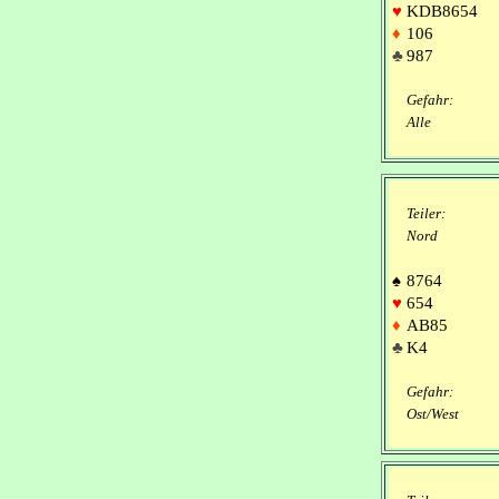
♥
KDB8654
♦
106
♣
987
Gefahr:
Alle
Teiler:
Nord
♠
8764
♥
654
♦
AB85
♣
K4
Gefahr:
Ost/West