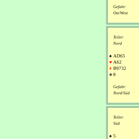
Gefahr:
Ost/West
Teiler:
Nord
♠
AD65
♥
A62
♦
B9732
♣
8
Gefahr:
Nord/Süd
Teiler:
Süd
♠
5