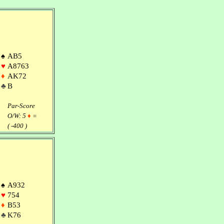
♠
AB5
♥
A8763
♦
AK72
♣
B
Par-Score
O/W: 5
♦
=
( -400 )
♠
A932
♥
754
♦
B53
♣
K76