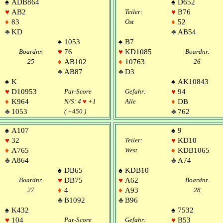
♠
ADB864
♠
D652
♥
AB2
Teiler:
♥
B76
♦
83
Ost
♦
52
♣
KD
♣
AB54
♠
1053
♠
B7
Boardnr.
♥
76
♥
KD1085
Boardnr.
25
♦
AB102
♦
10763
26
♣
AB87
♣
D3
♠
K
♠
AK10843
♥
D10953
Par-Score
Gefahr:
♥
94
♦
K964
N/S: 4
♥
+1
Alle
♦
DB
♣
1053
( +450 )
♣
762
♠
A107
♠
9
♥
32
Teiler:
♥
KD10
♦
A765
West
♦
KDB1065
♣
A864
♣
A74
♠
DB65
♠
KDB10
Boardnr.
♥
DB75
♥
A62
Boardnr.
27
♦
4
♦
A93
28
♣
B1092
♣
B96
♠
K432
♠
7532
♥
104
Par-Score
Gefahr:
♥
B53