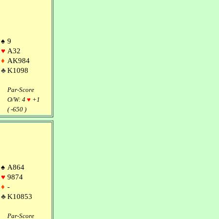
♠
9
♥
A32
♦
AK984
♣
K1098
Par-Score
O/W: 4
♥
+1
( -650 )
♠
A864
♥
9874
♦
-
♣
K10853
Par-Score