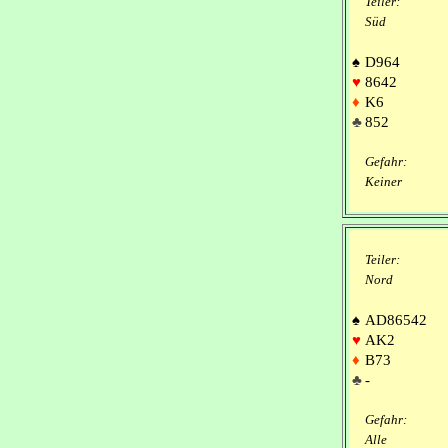
Teiler:
Süd
♠
D964
♥
8642
♦
K6
♣
852
Gefahr:
Keiner
Teiler:
Nord
♠
AD86542
♥
AK2
♦
B73
♣
-
Gefahr:
Alle