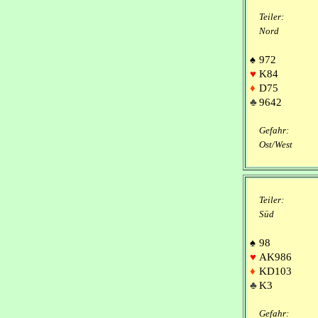
Teiler:
Nord
♠
972
♥
K84
♦
D75
♣
9642
Gefahr:
Ost/West
Teiler:
Süd
♠
98
♥
AK986
♦
KD103
♣
K3
Gefahr: