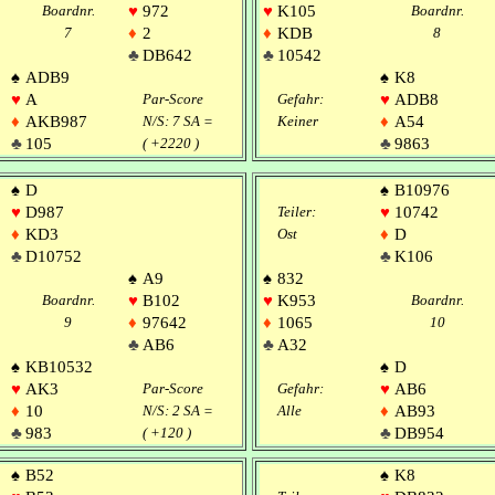
Boardnr.
♥
972
♥
K105
Boardnr.
7
♦
2
♦
KDB
8
♣
DB642
♣
10542
♠
ADB9
♠
K8
♥
A
Par-Score
Gefahr:
♥
ADB8
♦
AKB987
N/S: 7 SA =
Keiner
♦
A54
♣
105
( +2220 )
♣
9863
♠
D
♠
B10976
♥
D987
Teiler:
♥
10742
♦
KD3
Ost
♦
D
♣
D10752
♣
K106
♠
A9
♠
832
Boardnr.
♥
B102
♥
K953
Boardnr.
9
♦
97642
♦
1065
10
♣
AB6
♣
A32
♠
KB10532
♠
D
♥
AK3
Par-Score
Gefahr:
♥
AB6
♦
10
N/S: 2 SA =
Alle
♦
AB93
♣
983
( +120 )
♣
DB954
♠
B52
♠
K8