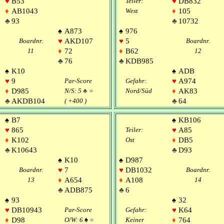
♥
B53
Teiler:
♥
DB832
♦
AB1043
West
♦
105
♣
93
♣
10732
♠
A873
♠
976
Boardnr.
♥
AKD107
♥
5
Boardnr.
11
♦
72
♦
B62
12
♣
76
♣
KDB985
♠
K10
♠
ADB
♥
9
Par-Score
Gefahr:
♥
A974
♦
D985
N/S: 5
♣
=
Nord/Süd
♦
AK83
♣
AKDB104
( +400 )
♣
64
♠
B7
♠
KB106
♥
865
Teiler:
♥
A85
♦
K102
Ost
♦
DB5
♣
K10643
♣
D93
♠
K10
♠
D987
Boardnr.
♥
7
♥
DB1032
Boardnr.
13
♦
A654
♦
A108
14
♣
ADB875
♣
6
♠
93
♠
32
♥
DB10943
Par-Score
Gefahr:
♥
K64
♦
D98
O/W: 6
♠
=
Keiner
♦
764