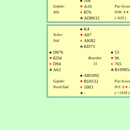
♠
106
Gefahr:
♥
A10
Par-Scor
Alle
♦
B76
O/W: 4
♥
♣
AD8632
( -620 )
♠
K4
Teiler:
♥
A87
Süd
♦
AKB2
♣
KD73
♠
D876
♠
53
♥
KD4
Boardnr.
♥
96
♦
D94
15
♦
765
♣
A62
♣
B10985
♠
AB1092
Gefahr:
♥
B10532
Par-Scor
Nord/Süd
♦
1083
N/S: 6
♥
♣
-
( +1430 )