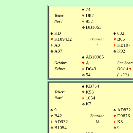
♠
74
Teiler:
♥
D87
Nord
♦
952
♣
DB1063
♠
KD
♠
632
♥
K109432
Boardnr.
♥
B65
♦
A8
1
♦
KB107
♣
A87
♣
K92
♠
AB10985
Gefahr:
♥
A
Par-Scor
Keiner
♦
D643
O/W: 4
♥
♣
54
( -420 )
♠
KB754
Teiler:
♥
K53
Nord
♦
1054
♣
K7
♠
9
♠
AD832
♥
B42
Boardnr.
♥
D9876
♦
AD932
13
♦
K8
♣
B1054
♣
9