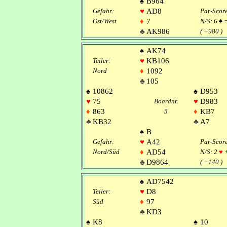
♠
B964
Gefahr:
♥
AD8
Par-Scor
Ost/West
♦
7
N/S: 6
♠
♣
AK986
( +980 )
♠
AK74
Teiler:
♥
KB106
Nord
♦
1092
♣
105
♠
10862
♠
D953
♥
75
Boardnr.
♥
D983
♦
863
5
♦
KB7
♣
KB32
♣
A7
♠
B
Gefahr:
♥
A42
Par-Scor
Nord/Süd
♦
AD54
N/S: 2
♥
♣
D9864
( +140 )
♠
AD7542
Teiler:
♥
D8
Süd
♦
97
♣
KD3
♠
K8
♠
10