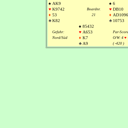
♠
AK9
♠
6
♥
K9742
Boardnr.
♥
DB10
♦
53
21
♦
AD109
♣
K82
♣
10753
♠
85432
Gefahr:
♥
A653
Par-Scor
Nord/Süd
♦
K7
O/W: 4
♥
♣
A9
( -420 )