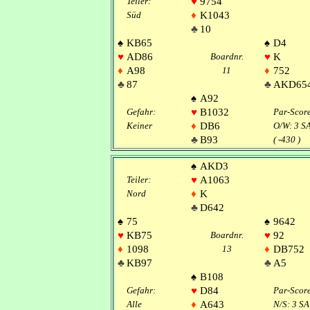
Teiler:
♥
9754
Süd
♦
K1043
♣
10
♠
KB65
♠
D4
♥
AD86
Boardnr.
♥
K
♦
A98
11
♦
752
♣
87
♣
AKD65
♠
A92
Gefahr:
♥
B1032
Par-Scor
Keiner
♦
DB6
O/W: 3 S
♣
B93
( -430 )
♠
AKD3
Teiler:
♥
A1063
Nord
♦
K
♣
D642
♠
75
♠
9642
♥
KB75
Boardnr.
♥
92
♦
1098
13
♦
DB752
♣
KB97
♣
A5
♠
B108
Gefahr:
♥
D84
Par-Scor
Alle
♦
A643
N/S: 3 SA