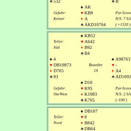
♣
532
♣
B
♠
AK
Gefahr:
♥
KB9
Par-Scor
Keiner
♦
A
N/S: 7 SA
♣
AKD10764
( +1520 )
♠
KB52
Teiler:
♥
A642
Süd
♦
B92
♣
B4
♠
4
♠
A98763
♥
DB10873
Boardnr.
♥
-
♦
D765
19
♦
A4
♣
83
♣
AD109
♠
D10
Gefahr:
♥
K95
Par-Scor
Ost/West
♦
K1083
N/S: 2 SA
♣
K765
( -100 )
♠
DB107
Teiler:
♥
8
Nord
♦
B842
♣
DB64