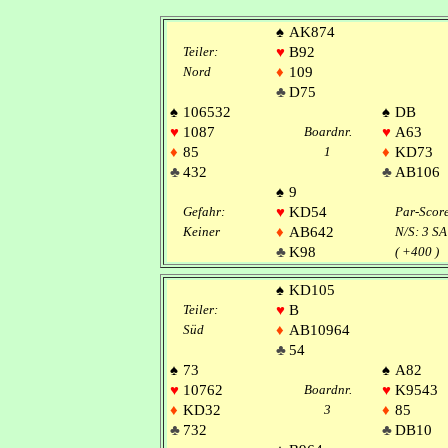
♠
AK874
Teiler:
♥
B92
Nord
♦
109
♣
D75
♠
106532
♠
DB
♥
1087
Boardnr.
♥
A63
♦
85
1
♦
KD73
♣
432
♣
AB106
♠
9
Gefahr:
♥
KD54
Par-Scor
Keiner
♦
AB642
N/S: 3 SA
♣
K98
( +400 )
♠
KD105
Teiler:
♥
B
Süd
♦
AB10964
♣
54
♠
73
♠
A82
♥
10762
Boardnr.
♥
K9543
♦
KD32
3
♦
85
♣
732
♣
DB10