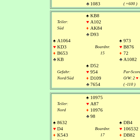
♣
1083
( +600 )
♠
KB8
Teiler:
♥
A102
Süd
♦
AK84
♣
D93
♠
A1064
♠
973
♥
KD3
Boardnr.
♥
B876
♦
B653
15
♦
72
♣
KB
♣
A1082
♠
D52
Gefahr:
♥
954
Par-Scor
Nord/Süd
♦
D109
O/W: 2
♥
♣
7654
( -110 )
♠
10975
Teiler:
♥
A87
Nord
♦
10976
♣
98
♠
8632
♠
DB4
♥
D4
Boardnr.
♥
106532
♦
K543
17
♦
DB82