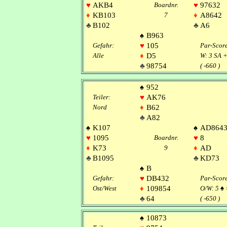
♥
AKB4
Boardnr.
♥
97632
♦
KB103
7
♦
A8642
♣
B102
♣
A6
♠
B963
Gefahr:
♥
105
Par-Scor
Alle
♦
D5
W: 3 SA 
♣
98754
( -660 )
♠
952
Teiler:
♥
AK76
Nord
♦
B62
♣
A82
♠
K107
♠
AD864
♥
1095
Boardnr.
♥
8
♦
K73
9
♦
AD
♣
B1095
♣
KD73
♠
B
Gefahr:
♥
DB432
Par-Scor
Ost/West
♦
109854
O/W: 5
♠
♣
64
( -650 )
♠
10873