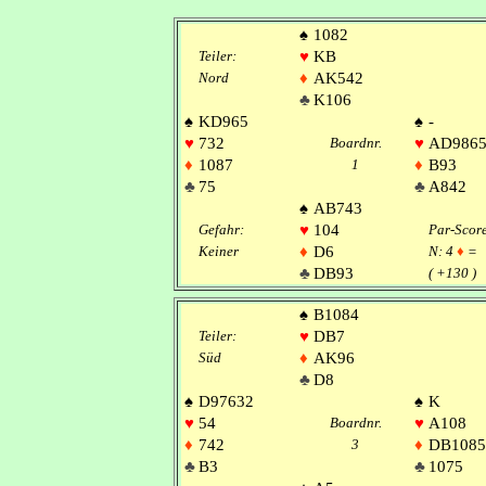
♠
1082
Teiler:
♥
KB
Nord
♦
AK542
♣
K106
♠
KD965
♠
-
♥
732
Boardnr.
♥
AD986
♦
1087
1
♦
B93
♣
75
♣
A842
♠
AB743
Gefahr:
♥
104
Par-Scor
Keiner
♦
D6
N: 4
♦
=
♣
DB93
( +130 )
♠
B1084
Teiler:
♥
DB7
Süd
♦
AK96
♣
D8
♠
D97632
♠
K
♥
54
Boardnr.
♥
A108
♦
742
3
♦
DB1085
♣
B3
♣
1075