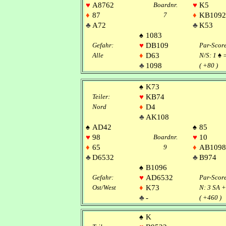
♥
A8762
Boardnr.
♥
K5
♦
87
7
♦
KB1092
♣
A72
♣
K53
♠
1083
Gefahr:
♥
DB109
Par-Scor
Alle
♦
D63
N/S: 1
♠
♣
1098
( +80 )
♠
K73
Teiler:
♥
KB74
Nord
♦
D4
♣
AK108
♠
AD42
♠
85
♥
98
Boardnr.
♥
10
♦
65
9
♦
AB1098
♣
D6532
♣
B974
♠
B1096
Gefahr:
♥
AD6532
Par-Scor
Ost/West
♦
K73
N: 3 SA 
♣
-
( +460 )
♠
K