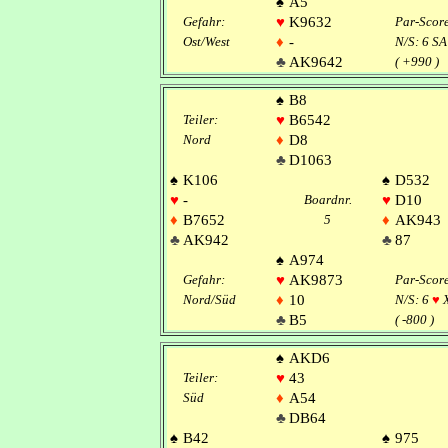
♠
A5
Gefahr:
♥
K9632
Par-Scor
Ost/West
♦
-
N/S: 6 SA
♣
AK9642
( +990 )
♠
B8
Teiler:
♥
B6542
Nord
♦
D8
♣
D1063
♠
K106
♠
D532
♥
-
Boardnr.
♥
D10
♦
B7652
5
♦
AK943
♣
AK942
♣
87
♠
A974
Gefahr:
♥
AK9873
Par-Scor
Nord/Süd
♦
10
N/S: 6
♥
X
♣
B5
( -800 )
♠
AKD6
Teiler:
♥
43
Süd
♦
A54
♣
DB64
♠
B42
♠
975