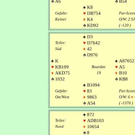
♣
A6
♣
B54
♠
K8
Gefahr:
♥
DB754
Par-Scor
Keiner
♦
K4
O/W: 2 S
♣
KD92
( -120 )
♠
D3
Teiler:
♥
D7642
Süd
♦
42
♣
D976
♠
K
♠
A87652
♥
KB109
Boardnr.
♥
A5
♦
AKD75
19
♦
B10
♣
1032
♣
KB8
♠
B1094
Gefahr:
♥
83
Par-Scor
Ost/West
♦
9863
O/W: 6
♦
♣
A54
( -1370 )
♠
872
Teiler:
♥
ADB103
Nord
♦
10654
♣
8