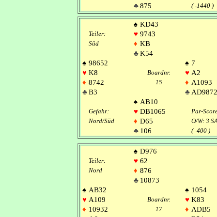
♣
875
( -1440 )
♠
KD43
Teiler:
♥
9743
Süd
♦
KB
♣
K54
♠
98652
♠
7
♥
K8
Boardnr.
♥
A2
♦
8742
15
♦
A1093
♣
B3
♣
AD987
♠
AB10
Gefahr:
♥
DB1065
Par-Scor
Nord/Süd
♦
D65
O/W: 3 S
♣
106
( -400 )
♠
D976
Teiler:
♥
62
Nord
♦
876
♣
10873
♠
AB32
♠
1054
♥
A109
Boardnr.
♥
K83
♦
10932
17
♦
ADB5