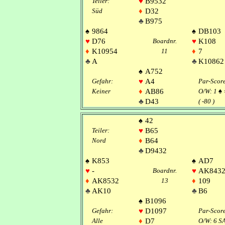
Teiler:
♥
B9532
Süd
♦
D32
♣
B975
♠
9864
♠
DB103
♥
D76
Boardnr.
♥
K108
♦
K10954
11
♦
7
♣
A
♣
K10862
♠
A752
Gefahr:
♥
A4
Par-Scor
Keiner
♦
AB86
O/W: 1
♠
♣
D43
( -80 )
♠
42
Teiler:
♥
B65
Nord
♦
B64
♣
D9432
♠
K853
♠
AD7
♥
-
Boardnr.
♥
AK843
♦
AK8532
13
♦
109
♣
AK10
♣
B6
♠
B1096
Gefahr:
♥
D1097
Par-Scor
Alle
♦
D7
O/W: 6 S