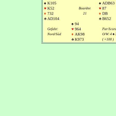
♠
K105
♠
ADB63
♥
K52
Boardnr.
♥
87
♦
732
21
♦
DB
♣
AD104
♣
B652
♠
94
Gefahr:
♥
964
Par-Scor
Nord/Süd
♦
AK98
O/W: 4
♠
♣
K973
( +100 )