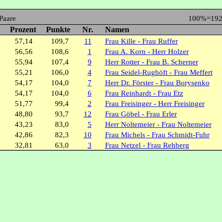
Paare
100%=19
Prozent
Punkte
Nr.
Namen
57,14
109,7
11
Frau Kille - Frau Ruffer
56,56
108,6
1
Frau A. Korn - Herr Holzer
55,94
107,4
9
Herr Rotter - Frau B. Scherner
55,21
106,0
4
Frau Seidel-Rughöft - Frau Meffert
54,17
104,0
7
Herr Dr. Förster - Frau Borysenko
54,17
104,0
6
Frau Reinhardt - Frau Etz
51,77
99,4
2
Frau Freisinger - Herr Freisinger
48,80
93,7
12
Frau Göbel - Frau Erler
43,23
83,0
5
Herr Noltemeier - Frau Noltemeier
42,86
82,3
10
Frau Michels - Frau Schmidt-Fuhr
32,81
63,0
3
Frau Netzel - Frau Rehberg