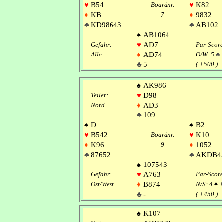
♥
B54
Boardnr.
♥
K82
♦
KB
7
♦
9832
♣
KD98643
♣
AB102
♠
AB1064
Gefahr:
♥
AD7
Par-Scor
Alle
♦
AD74
O/W: 5
♣
♣
5
( +500 )
♠
AK986
Teiler:
♥
D98
Nord
♦
AD3
♣
109
♠
D
♠
B2
♥
B542
Boardnr.
♥
K10
♦
K96
9
♦
1052
♣
87652
♣
AKDB4
♠
107543
Gefahr:
♥
A763
Par-Scor
Ost/West
♦
B874
N/S: 4
♠
♣
-
( +450 )
♠
K107