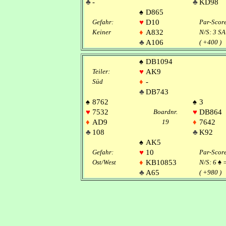
♣
-
♣
KD98
♠
D865
Gefahr:
♥
D10
Par-Scor
Keiner
♦
A832
N/S: 3 SA
♣
A106
( +400 )
♠
DB1094
Teiler:
♥
AK9
Süd
♦
-
♣
DB743
♠
8762
♠
3
♥
7532
Boardnr.
♥
DB864
♦
AD9
19
♦
7642
♣
108
♣
K92
♠
AK5
Gefahr:
♥
10
Par-Scor
Ost/West
♦
KB10853
N/S: 6
♠
♣
A65
( +980 )