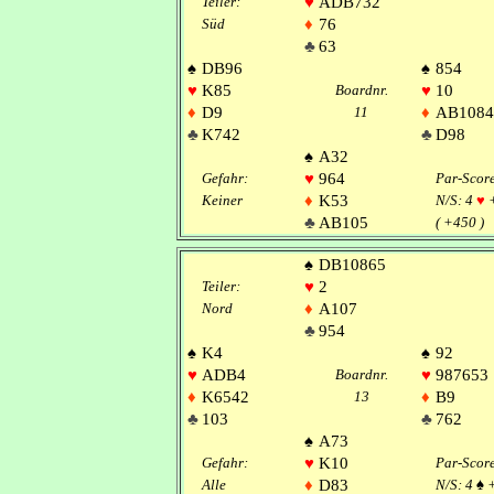
Teiler:
♥
ADB732
Süd
♦
76
♣
63
♠
DB96
♠
854
♥
K85
Boardnr.
♥
10
♦
D9
11
♦
AB1084
♣
K742
♣
D98
♠
A32
Gefahr:
♥
964
Par-Scor
Keiner
♦
K53
N/S: 4
♥
♣
AB105
( +450 )
♠
DB10865
Teiler:
♥
2
Nord
♦
A107
♣
954
♠
K4
♠
92
♥
ADB4
Boardnr.
♥
987653
♦
K6542
13
♦
B9
♣
103
♣
762
♠
A73
Gefahr:
♥
K10
Par-Scor
Alle
♦
D83
N/S: 4
♠