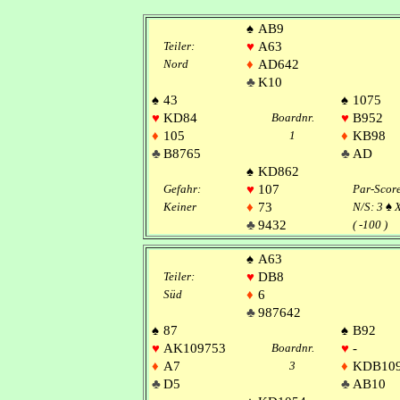
♠
AB9
Teiler:
♥
A63
Nord
♦
AD642
♣
K10
♠
43
♠
1075
♥
KD84
Boardnr.
♥
B952
♦
105
1
♦
KB98
♣
B8765
♣
AD
♠
KD862
Gefahr:
♥
107
Par-Scor
Keiner
♦
73
N/S: 3
♠
X
♣
9432
( -100 )
♠
A63
Teiler:
♥
DB8
Süd
♦
6
♣
987642
♠
87
♠
B92
♥
AK109753
Boardnr.
♥
-
♦
A7
3
♦
KDB10
♣
D5
♣
AB10