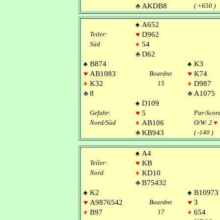
♣
AKDB8
( +650 )
♠
A652
Teiler:
♥
D962
Süd
♦
54
♣
D62
♠
B874
♠
K3
♥
AB1083
Boardnr.
♥
K74
♦
K32
15
♦
D987
♣
8
♣
A1075
♠
D109
Gefahr:
♥
5
Par-Scor
Nord/Süd
♦
AB106
O/W: 2
♥
♣
KB943
( -140 )
♠
A4
Teiler:
♥
KB
Nord
♦
KD10
♣
B75432
♠
K2
♠
B10973
♥
A9876542
Boardnr.
♥
3
♦
B97
17
♦
654