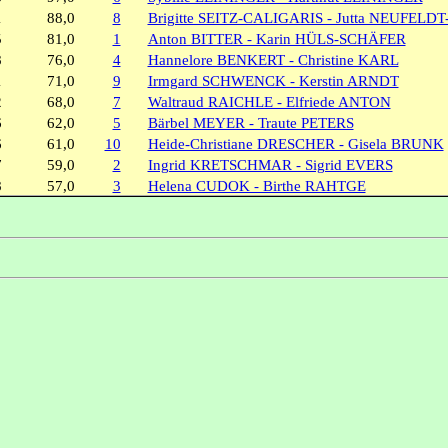
1
88,0
8
Brigitte SEITZ-CALIGARIS - Jutta NEUFEL
5
81,0
1
Anton BITTER - Karin HÜLS-SCHÄFER
8
76,0
4
Hannelore BENKERT - Christine KARL
1
71,0
9
Irmgard SCHWENCK - Kerstin ARNDT
2
68,0
7
Waltraud RAICHLE - Elfriede ANTON
6
62,0
5
Bärbel MEYER - Traute PETERS
6
61,0
10
Heide-Christiane DRESCHER - Gisela BRUNK
7
59,0
2
Ingrid KRETSCHMAR - Sigrid EVERS
8
57,0
3
Helena CUDOK - Birthe RAHTGE