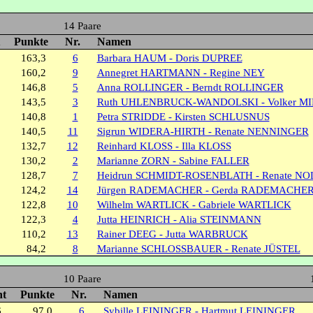
14 Paare
Punkte
Nr.
Namen
163,3
6
Barbara HAUM - Doris DUPREE
160,2
9
Annegret HARTMANN - Regine NEY
146,8
5
Anna ROLLINGER - Berndt ROLLINGER
143,5
3
Ruth UHLENBRUCK-WANDOLSKI - Volker M
140,8
1
Petra STRIDDE - Kirsten SCHLUSNUS
140,5
11
Sigrun WIDERA-HIRTH - Renate NENNINGER
132,7
12
Reinhard KLOSS - Illa KLOSS
130,2
2
Marianne ZORN - Sabine FALLER
128,7
7
Heidrun SCHMIDT-ROSENBLATH - Renate NO
124,2
14
Jürgen RADEMACHER - Gerda RADEMACHE
122,8
10
Wilhelm WARTLICK - Gabriele WARTLICK
122,3
4
Jutta HEINRICH - Alia STEINMANN
110,2
13
Rainer DEEG - Jutta WARBRUCK
84,2
8
Marianne SCHLOSSBAUER - Renate JÜSTEL
10 Paare
nt
Punkte
Nr.
Namen
6
97,0
6
Sybille LEININGER - Hartmut LEININGER