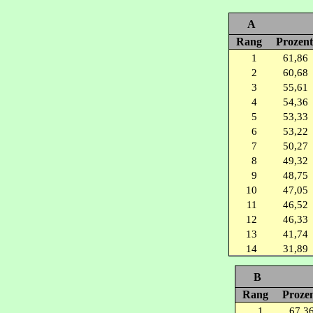
A
Rang
Prozent
1
61,86
2
60,68
3
55,61
4
54,36
5
53,33
6
53,22
7
50,27
8
49,32
9
48,75
10
47,05
11
46,52
12
46,33
13
41,74
14
31,89
B
Rang
Proze
1
67,3