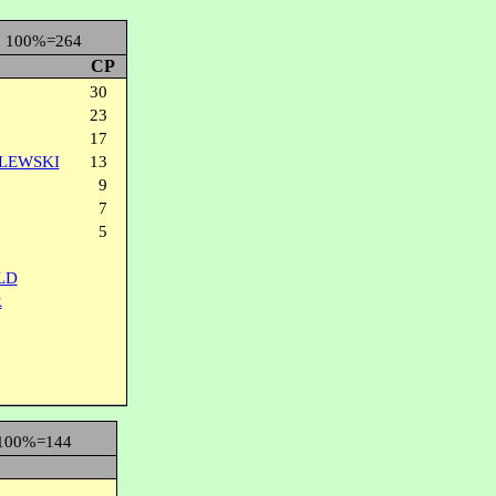
100%=264
CP
30
23
17
ILEWSKI
13
9
7
5
LD
R
100%=144