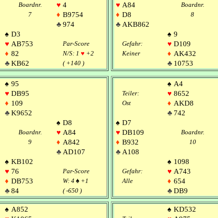
Boardnr.
♥
4
♥
A84
Boardnr.
7
♦
B9754
♦
D8
8
♣
974
♣
AKB862
♠
D3
♠
9
♥
AB753
Par-Score
Gefahr:
♥
D109
♦
82
N/S: 1
♥
+2
Keiner
♦
AK432
♣
KB62
( +140 )
♣
10753
♠
95
♠
A4
♥
DB95
Teiler:
♥
8652
♦
109
Ost
♦
AKD8
♣
K9652
♣
742
♠
D8
♠
D7
Boardnr.
♥
A84
♥
DB109
Boardnr.
9
♦
A842
♦
B932
10
♣
AD107
♣
A108
♠
KB102
♠
1098
♥
76
Par-Score
Gefahr:
♥
A743
♦
DB753
W: 4
♠
+1
Alle
♦
654
♣
84
( -650 )
♣
DB9
♠
A852
♠
KD532