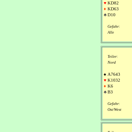
♥
KD82
♦
KD63
♣
D10
Gefahr:
Alle
Teiler:
Nord
♠
A7643
♥
K1032
♦
K6
♣
B3
Gefahr:
Ost/West