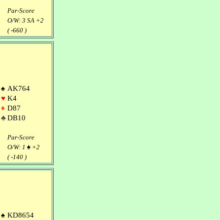
Par-Score
O/W: 3 SA +2
( -660 )
♠
AK764
♥
K4
♦
D87
♣
DB10
Par-Score
O/W: 1
♠
+2
( -140 )
♠
KD8654