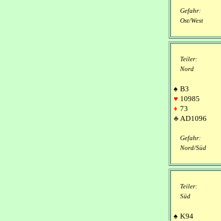
Gefahr:
Ost/West
Teiler:
Nord
♠
B3
♥
10985
♦
73
♣
AD1096
Gefahr:
Nord/Süd
Teiler:
Süd
♠
K94