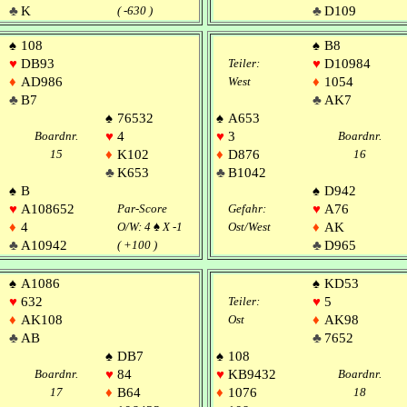
♣
K
( -630 )
♣
D109
♠
108
♠
B8
♥
DB93
Teiler:
♥
D10984
♦
AD986
West
♦
1054
♣
B7
♣
AK7
♠
76532
♠
A653
Boardnr.
♥
4
♥
3
Boardnr.
15
♦
K102
♦
D876
16
♣
K653
♣
B1042
♠
B
♠
D942
♥
A108652
Par-Score
Gefahr:
♥
A76
♦
4
O/W: 4
♠
X -1
Ost/West
♦
AK
♣
A10942
( +100 )
♣
D965
♠
A1086
♠
KD53
♥
632
Teiler:
♥
5
♦
AK108
Ost
♦
AK98
♣
AB
♣
7652
♠
DB7
♠
108
Boardnr.
♥
84
♥
KB9432
Boardnr.
17
♦
B64
♦
1076
18