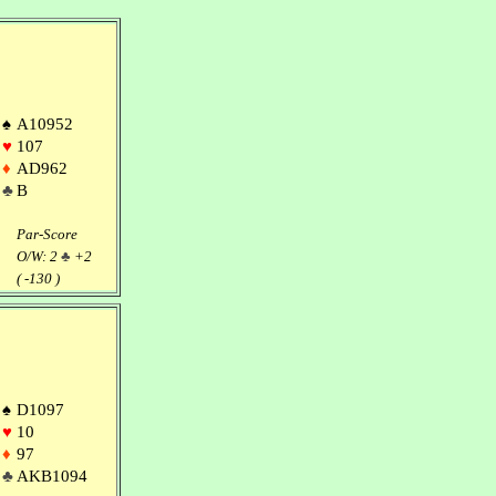
♠
A10952
♥
107
♦
AD962
♣
B
Par-Score
O/W: 2
♣
+2
( -130 )
♠
D1097
♥
10
♦
97
♣
AKB1094