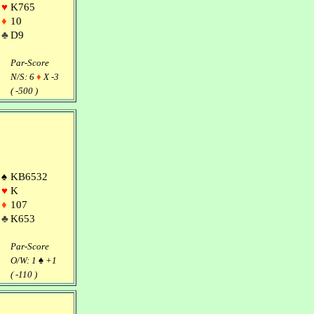
♥
K765
♦
10
♣
D9
Par-Score
N/S: 6
♦
X -3
( -500 )
♠
KB6532
♥
K
♦
107
♣
K653
Par-Score
O/W: 1
♠
+1
( -110 )