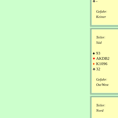
♣
-
Gefahr:
Keiner
Teiler:
Süd
♠
93
♥
AKDB2
♦
K1096
♣
32
Gefahr:
Ost/West
Teiler:
Nord