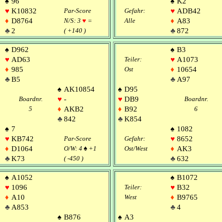
♠
96
♠
K2
♥
K10832
Par-Score
Gefahr:
♥
ADB42
♦
D8764
N/S: 3
♥
=
Alle
♦
A83
♣
2
( +140 )
♣
872
♠
D962
♠
B3
♥
AD63
Teiler:
♥
A1073
♦
985
Ost
♦
10654
♣
B5
♣
A97
♠
AK10854
♠
D95
Boardnr.
♥
-
♥
DB9
Boardnr.
5
♦
AKB2
♦
B92
6
♣
842
♣
K854
♠
7
♠
1082
♥
KB742
Par-Score
Gefahr:
♥
8652
♦
D1064
O/W: 4
♠
+1
Ost/West
♦
AK3
♣
K73
( -450 )
♣
632
♠
A1052
♠
B1072
♥
1096
Teiler:
♥
B32
♦
A10
West
♦
B9765
♣
A853
♣
4
♠
B876
♠
A3