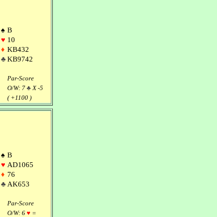
♠
B
♥
10
♦
KB432
♣
KB9742
Par-Score
O/W: 7
♣
X -5
( +1100 )
♠
B
♥
AD1065
♦
76
♣
AK653
Par-Score
O/W: 6
♥
=