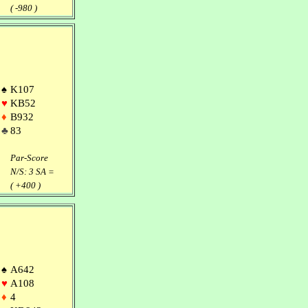
( -980 )
♠
K107
♥
KB52
♦
B932
♣
83
Par-Score
N/S: 3 SA =
( +400 )
♠
A642
♥
A108
♦
4