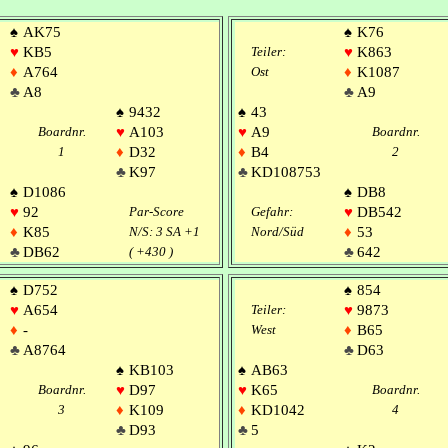
♠
AK75
♠
K76
♥
KB5
Teiler:
♥
K863
♦
A764
Ost
♦
K1087
♣
A8
♣
A9
♠
9432
♠
43
Boardnr.
♥
A103
♥
A9
Boardnr.
1
♦
D32
♦
B4
2
♣
K97
♣
KD108753
♠
D1086
♠
DB8
♥
92
Par-Score
Gefahr:
♥
DB542
♦
K85
N/S: 3 SA +1
Nord/Süd
♦
53
♣
DB62
( +430 )
♣
642
♠
D752
♠
854
♥
A654
Teiler:
♥
9873
♦
-
West
♦
B65
♣
A8764
♣
D63
♠
KB103
♠
AB63
Boardnr.
♥
D97
♥
K65
Boardnr.
3
♦
K109
♦
KD1042
4
♣
D93
♣
5