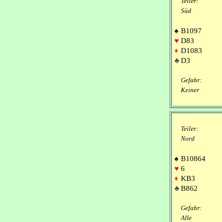
Teiler:
Süd
♠
B1097
♥
D83
♦
D1083
♣
D3
Gefahr:
Keiner
Teiler:
Nord
♠
B10864
♥
6
♦
KB3
♣
B862
Gefahr:
Alle