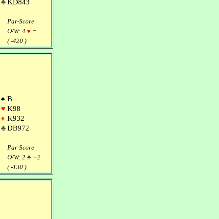
♣
KD843
Par-Score
O/W: 4
♥
=
( -420 )
♠
B
♥
K98
♦
K932
♣
DB972
Par-Score
O/W: 2
♣
+2
( -130 )