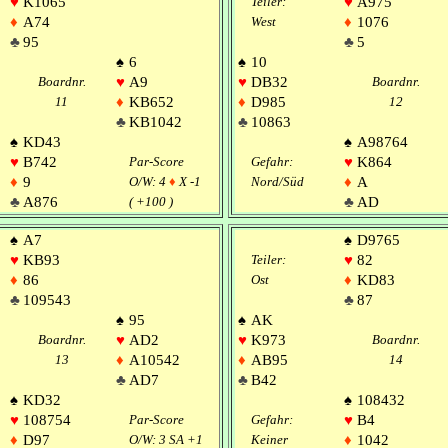
♥
K1065
Teiler:
♥
A975
♦
A74
West
♦
1076
♣
95
♣
5
♠
6
♠
10
Boardnr.
♥
A9
♥
DB32
Boardnr.
11
♦
KB652
♦
D985
12
♣
KB1042
♣
10863
♠
KD43
♠
A98764
♥
B742
Par-Score
Gefahr:
♥
K864
♦
9
O/W: 4
♦
X -1
Nord/Süd
♦
A
♣
A876
( +100 )
♣
AD
♠
A7
♠
D9765
♥
KB93
Teiler:
♥
82
♦
86
Ost
♦
KD83
♣
109543
♣
87
♠
95
♠
AK
Boardnr.
♥
AD2
♥
K973
Boardnr.
13
♦
A10542
♦
AB95
14
♣
AD7
♣
B42
♠
KD32
♠
108432
♥
108754
Par-Score
Gefahr:
♥
B4
♦
D97
O/W: 3 SA +1
Keiner
♦
1042