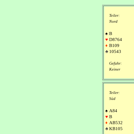
Teiler:
Nord
♠
B
♥
D8764
♦
B109
♣
10543
Gefahr:
Keiner
Teiler:
Süd
♠
A84
♥
B
♦
AB532
♣
KB105