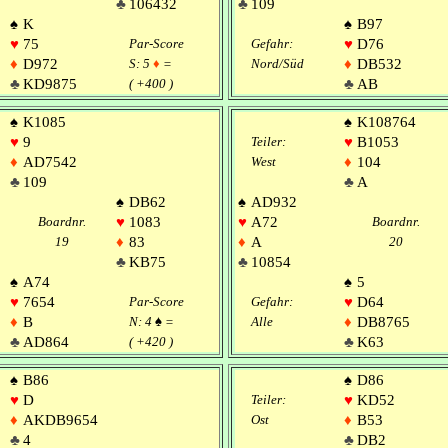
♣
106432
♣
109
♠
K
♠
B97
♥
75
Par-Score
Gefahr:
♥
D76
♦
D972
S: 5
♦
=
Nord/Süd
♦
DB532
♣
KD9875
( +400 )
♣
AB
♠
K1085
♠
K108764
♥
9
Teiler:
♥
B1053
♦
AD7542
West
♦
104
♣
109
♣
A
♠
DB62
♠
AD932
Boardnr.
♥
1083
♥
A72
Boardnr.
19
♦
83
♦
A
20
♣
KB75
♣
10854
♠
A74
♠
5
♥
7654
Par-Score
Gefahr:
♥
D64
♦
B
N: 4
♠
=
Alle
♦
DB8765
♣
AD864
( +420 )
♣
K63
♠
B86
♠
D86
♥
D
Teiler:
♥
KD52
♦
AKDB9654
Ost
♦
B53
♣
4
♣
DB2