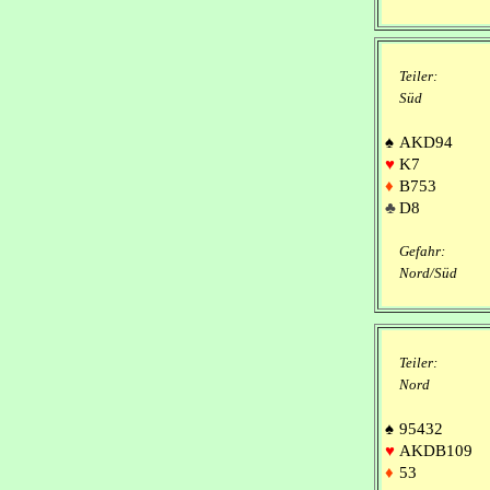
Teiler:
Süd
♠
AKD94
♥
K7
♦
B753
♣
D8
Gefahr:
Nord/Süd
Teiler:
Nord
♠
95432
♥
AKDB109
♦
53