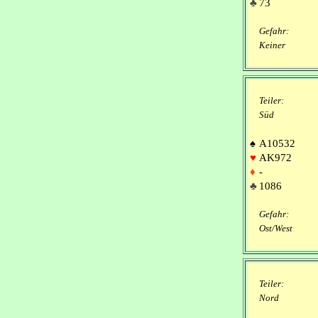
♣
73
Gefahr:
Keiner
Teiler:
Süd
♠
A10532
♥
AK972
♦
-
♣
1086
Gefahr:
Ost/West
Teiler:
Nord