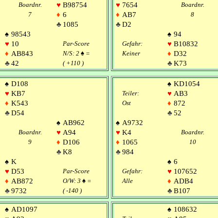
Boardnr.
♥
B98754
♥
7654
Boardnr.
7
♦
6
♦
AB7
8
♣
1085
♣
D2
♠
98543
♠
94
♥
10
Par-Score
Gefahr:
♥
B10832
♦
AB843
N/S: 2
♠
=
Keiner
♦
D32
♣
42
( +110 )
♣
K73
♠
D108
♠
KD1054
♥
KB7
Teiler:
♥
AB3
♦
K543
Ost
♦
872
♣
D54
♣
52
♠
AB962
♠
A9732
Boardnr.
♥
A94
♥
K4
Boardnr.
9
♦
D106
♦
1065
10
♣
K8
♣
984
♠
K
♠
6
♥
D53
Par-Score
Gefahr:
♥
107652
♦
AB872
O/W: 3
♠
=
Alle
♦
ADB4
♣
9732
( -140 )
♣
B107
♠
AD1097
♠
108632