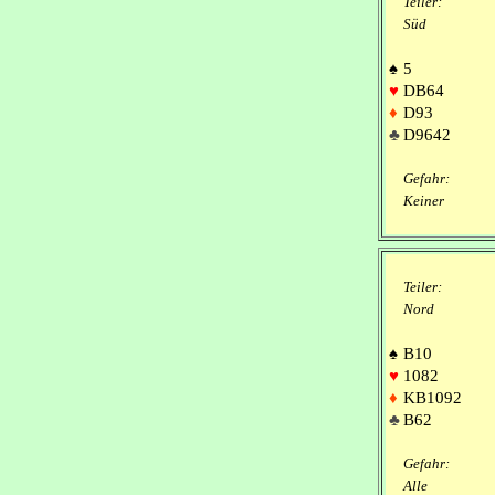
Teiler:
Süd
♠
5
♥
DB64
♦
D93
♣
D9642
Gefahr:
Keiner
Teiler:
Nord
♠
B10
♥
1082
♦
KB1092
♣
B62
Gefahr:
Alle