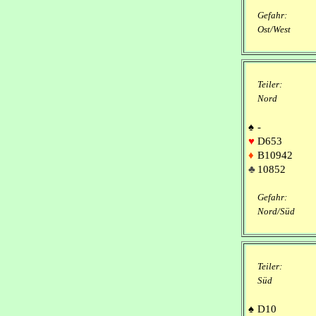
Gefahr:
Ost/West
Teiler:
Nord
♠
-
♥
D653
♦
B10942
♣
10852
Gefahr:
Nord/Süd
Teiler:
Süd
♠
D10