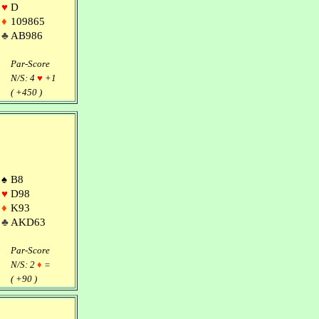
♥
D
♦
109865
♣
AB986
Par-Score
N/S: 4
♥
+1
( +450 )
♠
B8
♥
D98
♦
K93
♣
AKD63
Par-Score
N/S: 2
♦
=
( +90 )