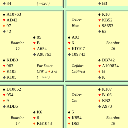
♣
84
( +620 )
♣
B3
♠
A10763
♠
K10
♥
AD42
Teiler:
♥
KB52
♦
97
West
♦
98653
♣
42
♣
62
♠
85
♠
A93
Boardnr.
♥
B
♥
6
Boardnr.
15
♦
A654
♦
KD107
16
♣
A98763
♣
109743
♠
KDB9
♠
DB742
♥
963
Par-Score
Gefahr:
♥
A109874
♦
K103
O/W: 5
♦
X -3
Ost/West
♦
B
♣
K105
( +500 )
♣
K
♠
D10852
♠
K107
♥
954
Teiler:
♥
B106
♦
9
Ost
♦
KB2
♣
ADB5
♣
A973
♠
K6
♠
5
Boardnr.
♥
6
♥
K854
Boardnr.
17
♦
KB1043
♦
D63
18