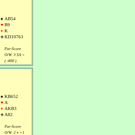
♠
AB54
♥
B9
♦
K
♣
KD10763
Par-Score
O/W: 3 SA =
( -400 )
♠
KB652
♥
A
♦
AKB3
♣
A82
Par-Score
O/W: 2
♦
+1