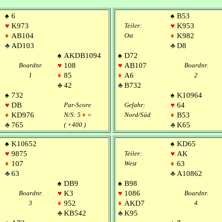
♠
6
♠
B53
♥
K973
Teiler:
♥
K953
♦
AB104
Ost
♦
K982
♣
AD103
♣
D8
♠
AKDB1094
♠
D72
Boardnr.
♥
108
♥
AB107
Boardnr.
1
♦
85
♦
A6
2
♣
42
♣
B732
♠
732
♠
K10964
♥
DB
Par-Score
Gefahr:
♥
64
♦
KD976
N/S: 5
♦
=
Nord/Süd
♦
B53
♣
765
( +400 )
♣
K65
♠
K10652
♠
KD65
♥
9875
Teiler:
♥
AK
♦
107
West
♦
63
♣
63
♣
A10862
♠
DB9
♠
B98
Boardnr.
♥
K3
♥
1086
Boardnr.
3
♦
952
♦
AKD7
4
♣
KB542
♣
K95