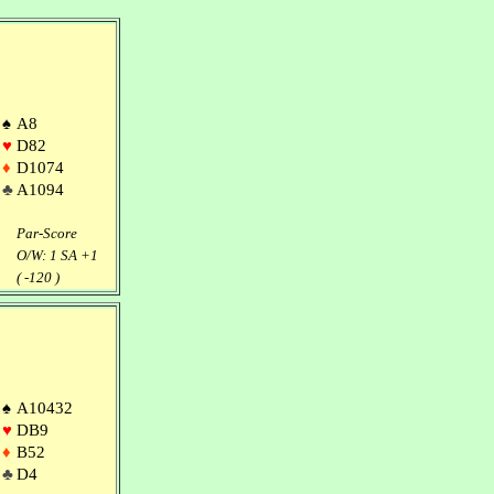
♠
A8
♥
D82
♦
D1074
♣
A1094
Par-Score
O/W: 1 SA +1
( -120 )
♠
A10432
♥
DB9
♦
B52
♣
D4