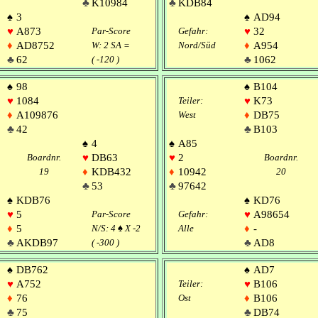
♣
K10984
♣
KDB84
♠
3
♠
AD94
♥
A873
Par-Score
Gefahr:
♥
32
♦
AD8752
W: 2 SA =
Nord/Süd
♦
A954
♣
62
( -120 )
♣
1062
♠
98
♠
B104
♥
1084
Teiler:
♥
K73
♦
A109876
West
♦
DB75
♣
42
♣
B103
♠
4
♠
A85
Boardnr.
♥
DB63
♥
2
Boardnr.
19
♦
KDB432
♦
10942
20
♣
53
♣
97642
♠
KDB76
♠
KD76
♥
5
Par-Score
Gefahr:
♥
A98654
♦
5
N/S: 4
♠
X -2
Alle
♦
-
♣
AKDB97
( -300 )
♣
AD8
♠
DB762
♠
AD7
♥
A752
Teiler:
♥
B106
♦
76
Ost
♦
B106
♣
75
♣
DB74