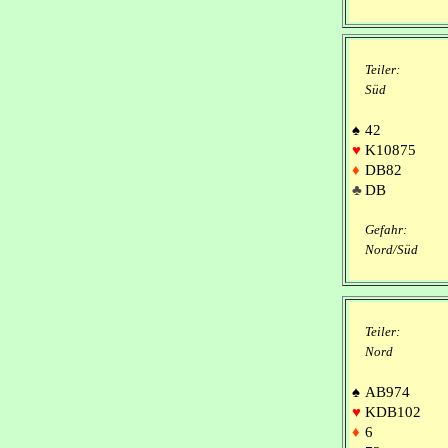
Teiler:
Süd
♠
42
♥
K10875
♦
DB82
♣
DB
Gefahr:
Nord/Süd
Teiler:
Nord
♠
AB974
♥
KDB102
♦
6