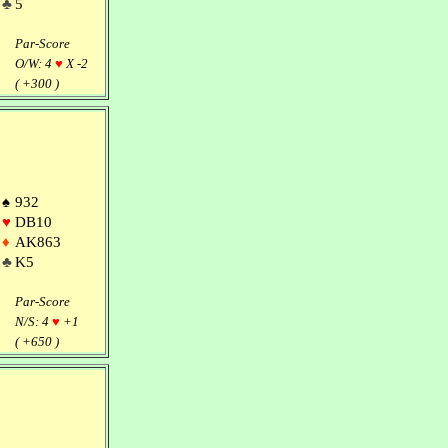
♣
5
Par-Score
O/W: 4
♥
X -2
( +300 )
♠
932
♥
DB10
♦
AK863
♣
K5
Par-Score
N/S: 4
♥
+1
( +650 )