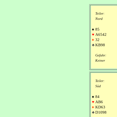
Teiler:
Nord
♠
85
♥
A6542
♦
32
♣
KB98
Gefahr:
Keiner
Teiler:
Süd
♠
84
♥
AB6
♦
KD63
♣
D1098