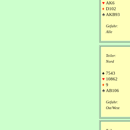
♥
AK6
♦
D102
♣
AKB93
Gefahr:
Alle
Teiler:
Nord
♠
7543
♥
10862
♦
9
♣
AB106
Gefahr:
Ost/West