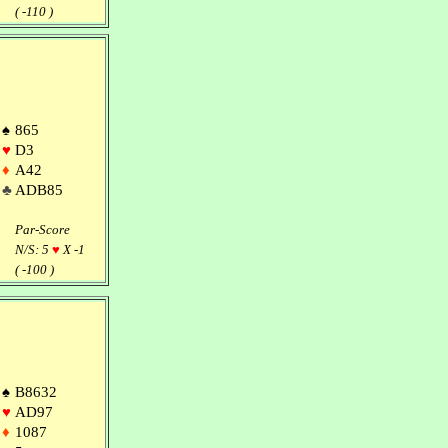
( -110 )
♠
865
♥
D3
♦
A42
♣
ADB85
Par-Score
N/S: 5
♥
X -1
( -100 )
♠
B8632
♥
AD97
♦
1087