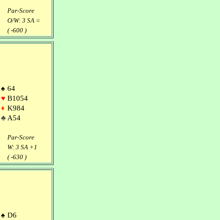
Par-Score
O/W: 3 SA =
( -600 )
♠
64
♥
B1054
♦
K984
♣
A54
Par-Score
W: 3 SA +1
( -630 )
♠
D6