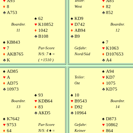
♥
A93
Teiler:
♥
A85
♦
8
West
♦
82
♣
A753
♣
852
♠
62
♠
KD9
Boardnr.
♥
K10852
♥
D742
Boardnr.
11
♦
1042
♦
AB94
12
♣
B108
♣
B9
♠
KB843
♠
7
♥
7
Par-Score
Gefahr:
♥
K1063
♦
AKB765
N/S: 7
♠
=
Nord/Süd
♦
D107653
♣
K
( +1510 )
♣
A4
♠
AD85
♠
A94
♥
A
Teiler:
♥
KD7
♦
AD75
Ost
♦
1075
♣
10973
♣
KD75
♠
93
♠
10
Boardnr.
♥
KDB64
♥
B9543
Boardnr.
13
♦
83
♦
D92
14
♣
AKD5
♣
10964
♠
K7642
♠
D873
♥
9753
Par-Score
Gefahr:
♥
10862
♦
64
N/S: 4
♠
=
Keiner
♦
864