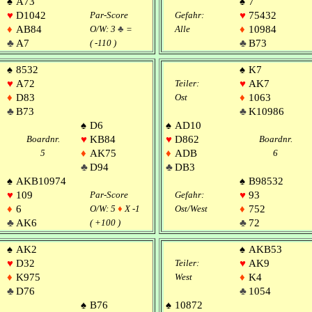
♠
A73
♠
7
♥
D1042
Par-Score
Gefahr:
♥
75432
♦
AB84
O/W: 3
♣
=
Alle
♦
10984
♣
A7
( -110 )
♣
B73
♠
8532
♠
K7
♥
A72
Teiler:
♥
AK7
♦
D83
Ost
♦
1063
♣
B73
♣
K10986
♠
D6
♠
AD10
Boardnr.
♥
KB84
♥
D862
Boardnr.
5
♦
AK75
♦
ADB
6
♣
D94
♣
DB3
♠
AKB10974
♠
B98532
♥
109
Par-Score
Gefahr:
♥
93
♦
6
O/W: 5
♦
X -1
Ost/West
♦
752
♣
AK6
( +100 )
♣
72
♠
AK2
♠
AKB53
♥
D32
Teiler:
♥
AK9
♦
K975
West
♦
K4
♣
D76
♣
1054
♠
B76
♠
10872