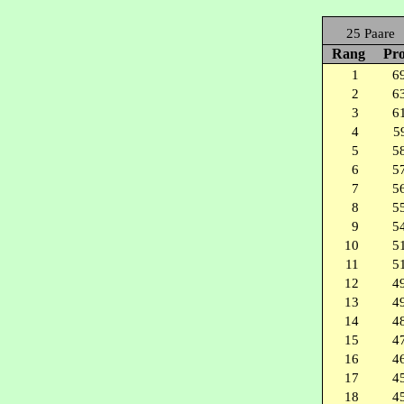
25 Paare
Rang
Pro
1
6
2
6
3
6
4
5
5
5
6
5
7
5
8
5
9
5
10
5
11
5
12
4
13
4
14
4
15
4
16
4
17
4
18
4