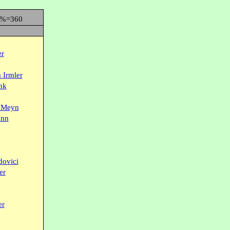
0%=360
er
 Irmler
nk
e Meyn
ann
dovici
er
er