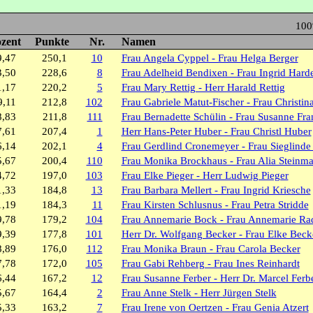
10
zent
Punkte
Nr.
Namen
9,47
250,1
10
Frau Angela Cyppel - Frau Helga Berger
3,50
228,6
8
Frau Adelheid Bendixen - Frau Ingrid Hard
1,17
220,2
5
Frau Mary Rettig - Herr Harald Rettig
9,11
212,8
102
Frau Gabriele Matut-Fischer - Frau Christina
8,83
211,8
111
Frau Bernadette Schülin - Frau Susanne Fra
7,61
207,4
1
Herr Hans-Peter Huber - Frau Christl Huber
6,14
202,1
4
Frau Gerdlind Cronemeyer - Frau Sieglind
5,67
200,4
110
Frau Monika Brockhaus - Frau Alia Steinm
4,72
197,0
103
Frau Elke Pieger - Herr Ludwig Pieger
1,33
184,8
13
Frau Barbara Mellert - Frau Ingrid Kriesche
1,19
184,3
11
Frau Kirsten Schlusnus - Frau Petra Stridde
9,78
179,2
104
Frau Annemarie Bock - Frau Annemarie Ra
9,39
177,8
101
Herr Dr. Wolfgang Becker - Frau Elke Beck
8,89
176,0
112
Frau Monika Braun - Frau Carola Becker
7,78
172,0
105
Frau Gabi Rehberg - Frau Ines Reinhardt
6,44
167,2
12
Frau Susanne Ferber - Herr Dr. Marcel Ferb
5,67
164,4
2
Frau Anne Stelk - Herr Jürgen Stelk
5,33
163,2
7
Frau Irene von Oertzen - Frau Genia Atzert