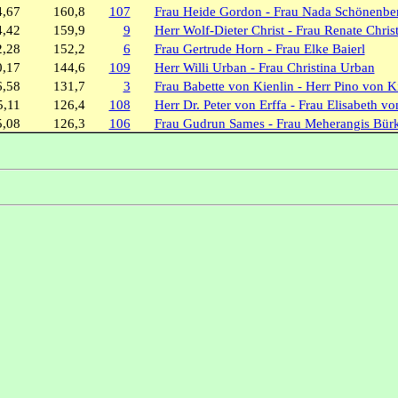
4,67
160,8
107
Frau Heide Gordon - Frau Nada Schönenber
4,42
159,9
9
Herr Wolf-Dieter Christ - Frau Renate Chris
2,28
152,2
6
Frau Gertrude Horn - Frau Elke Baierl
0,17
144,6
109
Herr Willi Urban - Frau Christina Urban
6,58
131,7
3
Frau Babette von Kienlin - Herr Pino von K
5,11
126,4
108
Herr Dr. Peter von Erffa - Frau Elisabeth vo
5,08
126,3
106
Frau Gudrun Sames - Frau Meherangis Bürk