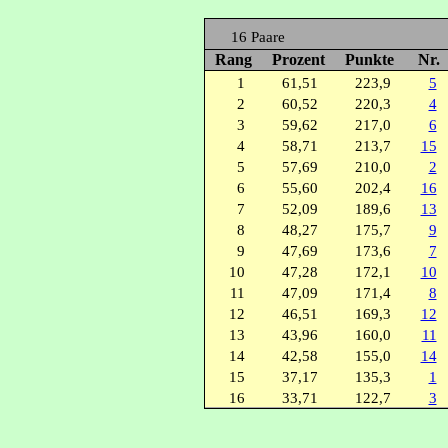
16 Paare
Rang
Prozent
Punkte
Nr.
1
61,51
223,9
5
2
60,52
220,3
4
3
59,62
217,0
6
4
58,71
213,7
15
5
57,69
210,0
2
6
55,60
202,4
16
7
52,09
189,6
13
8
48,27
175,7
9
9
47,69
173,6
7
10
47,28
172,1
10
11
47,09
171,4
8
12
46,51
169,3
12
13
43,96
160,0
11
14
42,58
155,0
14
15
37,17
135,3
1
16
33,71
122,7
3