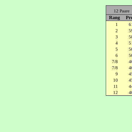
12 Paare
Rang
Pr
1
6
2
5
3
5
4
5
5
5
6
5
7/8
4
7/8
4
9
4
10
4
11
4
12
4