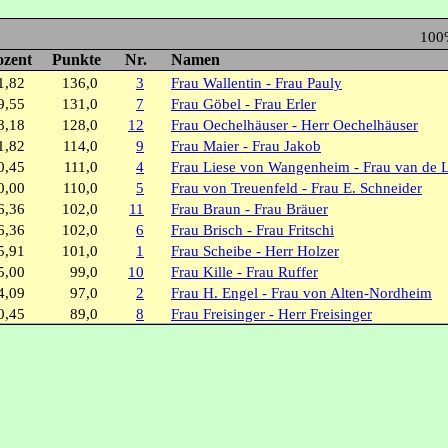
100
ozent
Punkte
Nr.
Namen
1,82
136,0
3
Frau Wallentin - Frau Pauly
9,55
131,0
7
Frau Göbel - Frau Erler
8,18
128,0
12
Frau Oechelhäuser - Herr Oechelhäuser
1,82
114,0
9
Frau Maier - Frau Jakob
0,45
111,0
4
Frau Liese von Wangenheim - Frau van de 
0,00
110,0
5
Frau von Treuenfeld - Frau E. Schneider
6,36
102,0
11
Frau Braun - Frau Bräuer
6,36
102,0
6
Frau Brisch - Frau Fritschi
5,91
101,0
1
Frau Scheibe - Herr Holzer
5,00
99,0
10
Frau Kille - Frau Ruffer
4,09
97,0
2
Frau H. Engel - Frau von Alten-Nordheim
0,45
89,0
8
Frau Freisinger - Herr Freisinger