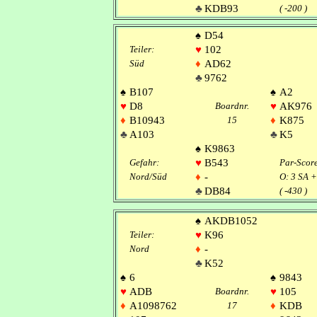
♣
KDB93
( -200 )
♠
D54
Teiler:
♥
102
Süd
♦
AD62
♣
9762
♠
B107
♠
A2
♥
D8
Boardnr.
♥
AK976
♦
B10943
15
♦
K875
♣
A103
♣
K5
♠
K9863
Gefahr:
♥
B543
Par-Scor
Nord/Süd
♦
-
O: 3 SA 
♣
DB84
( -430 )
♠
AKDB1052
Teiler:
♥
K96
Nord
♦
-
♣
K52
♠
6
♠
9843
♥
ADB
Boardnr.
♥
105
♦
A1098762
17
♦
KDB