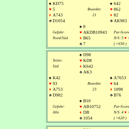
♠
KD75
♠
642
♥
5
Boardnr.
♥
862
♦
A743
21
♦
82
♣
D1054
♣
AK983
♠
8
Gefahr:
♥
AKDB10943
Par-Scor
Nord/Süd
♦
B65
N/S: 5
♥
♣
7
( +650 )
♠
D98
Teiler:
♥
KD8
Süd
♦
K642
♣
AK3
♠
K42
♠
A7653
♥
93
Boardnr.
♥
64
♦
A753
23
♦
1098
♣
D982
♣
B76
♠
B10
Gefahr:
♥
AB10752
Par-Scor
Alle
♦
DB
N/S: 4
♥
♣
1054
( +620 )