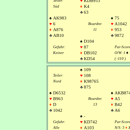
Teiler:
♥
KDB953
Süd
♦
K4
♣
63
♠
AK983
♠
75
♥
6
Boardnr.
♥
A1042
♦
A876
11
♦
953
♣
AB10
♣
9872
♠
D104
Gefahr:
♥
87
Par-Scor
Keiner
♦
DB102
O/W: 1
♠
♣
KD54
( -110 )
♠
109
Teiler:
♥
108
Nord
♦
K98765
♣
875
♠
D6532
♠
AKB87
♥
B963
Boardnr.
♥
A5
♦
D
13
♦
B42
♣
1042
♣
A6
♠
-
Gefahr:
♥
KD742
Par-Scor
Alle
♦
A103
N/S: 5
♦
X