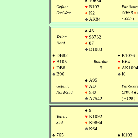
♠
10654
Gefahr:
♥
B103
Par-Scor
Ost/West
♦
K2
O/W: 5
♦
♣
AK84
( -600 )
♠
43
Teiler:
♥
98732
Nord
♦
87
♣
D1083
♠
DB82
♠
K1076
♥
B105
Boardnr.
♥
K64
♦
DB6
5
♦
AK109
♣
B96
♣
K
♠
A95
Gefahr:
♥
AD
Par-Scor
Nord/Süd
♦
532
O/W: 4
♠
♣
A7542
( +100 )
♠
9
Teiler:
♥
K1092
Süd
♦
K9864
♣
K64
♠
765
♠
K103