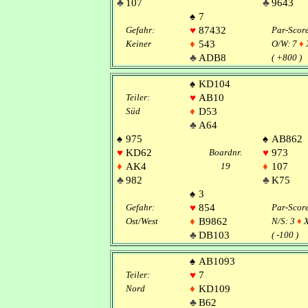
♣
107
♣
9643
♠
7
Gefahr:
♥
87432
Par-Scor
Keiner
♦
543
O/W: 7
♦
♣
ADB8
( +800 )
♠
KD104
Teiler:
♥
AB10
Süd
♦
D53
♣
A64
♠
975
♠
AB862
♥
KD62
Boardnr.
♥
973
♦
AK4
19
♦
107
♣
982
♣
K75
♠
3
Gefahr:
♥
854
Par-Scor
Ost/West
♦
B9862
N/S: 3
♦
X
♣
DB103
( -100 )
♠
AB1093
Teiler:
♥
7
Nord
♦
KD109
♣
B62