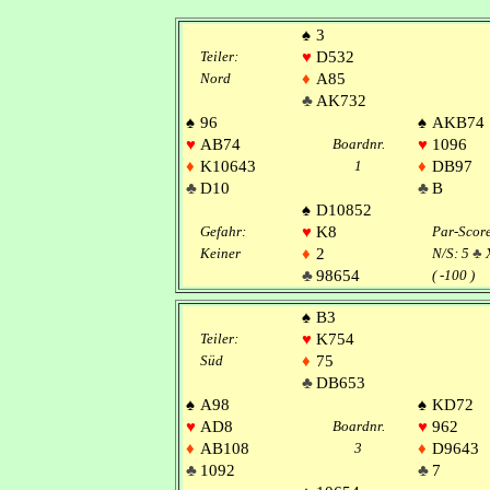
♠
3
Teiler:
♥
D532
Nord
♦
A85
♣
AK732
♠
96
♠
AKB74
♥
AB74
Boardnr.
♥
1096
♦
K10643
1
♦
DB97
♣
D10
♣
B
♠
D10852
Gefahr:
♥
K8
Par-Scor
Keiner
♦
2
N/S: 5
♣
X
♣
98654
( -100 )
♠
B3
Teiler:
♥
K754
Süd
♦
75
♣
DB653
♠
A98
♠
KD72
♥
AD8
Boardnr.
♥
962
♦
AB108
3
♦
D9643
♣
1092
♣
7