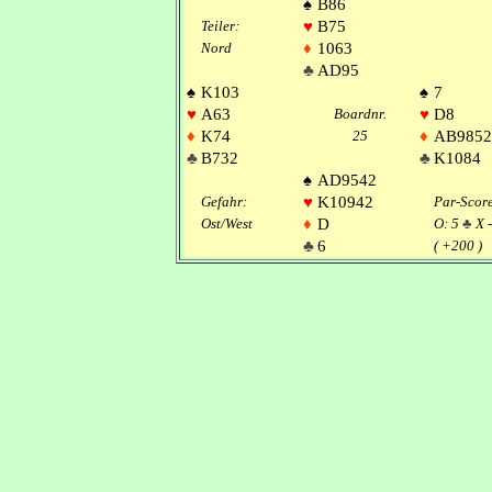
♠
B86
Teiler:
♥
B75
Nord
♦
1063
♣
AD95
♠
K103
♠
7
♥
A63
Boardnr.
♥
D8
♦
K74
25
♦
AB9852
♣
B732
♣
K1084
♠
AD9542
Gefahr:
♥
K10942
Par-Scor
Ost/West
♦
D
O: 5
♣
X 
♣
6
( +200 )