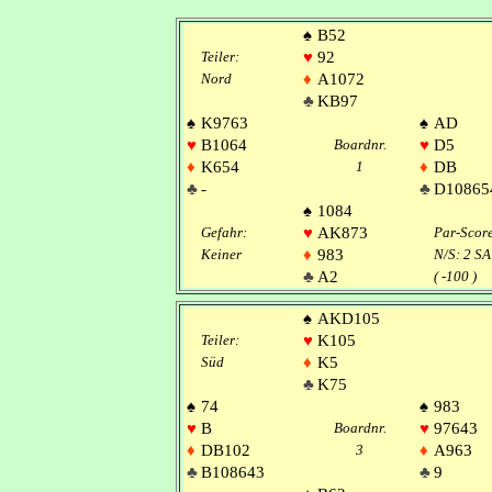
♠
B52
Teiler:
♥
92
Nord
♦
A1072
♣
KB97
♠
K9763
♠
AD
♥
B1064
Boardnr.
♥
D5
♦
K654
1
♦
DB
♣
-
♣
D10865
♠
1084
Gefahr:
♥
AK873
Par-Scor
Keiner
♦
983
N/S: 2 SA
♣
A2
( -100 )
♠
AKD105
Teiler:
♥
K105
Süd
♦
K5
♣
K75
♠
74
♠
983
♥
B
Boardnr.
♥
97643
♦
DB102
3
♦
A963
♣
B108643
♣
9