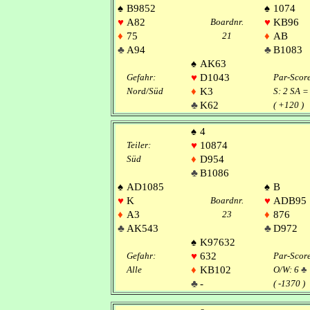
♠
B9852
♠
1074
♥
A82
Boardnr.
♥
KB96
♦
75
21
♦
AB
♣
A94
♣
B1083
♠
AK63
Gefahr:
♥
D1043
Par-Scor
Nord/Süd
♦
K3
S: 2 SA =
♣
K62
( +120 )
♠
4
Teiler:
♥
10874
Süd
♦
D954
♣
B1086
♠
AD1085
♠
B
♥
K
Boardnr.
♥
ADB95
♦
A3
23
♦
876
♣
AK543
♣
D972
♠
K97632
Gefahr:
♥
632
Par-Scor
Alle
♦
KB102
O/W: 6
♣
♣
-
( -1370 )