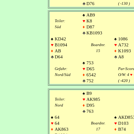
♣
D76
( -130 )
♠
AB9
Teiler:
♥
K8
Süd
♦
D87
♣
KB1093
♠
KD42
♠
1086
♥
B1094
Boardnr.
♥
A732
♦
AB
15
♦
K1093
♣
D64
♣
A8
♠
753
Gefahr:
♥
D65
Par-Scor
Nord/Süd
♦
6542
O/W: 4
♥
♣
752
( -420 )
♠
B9
Teiler:
♥
AK985
Nord
♦
D95
♣
763
♠
64
♠
AKD85
♥
64
Boardnr.
♥
D103
♦
AK863
17
♦
B74