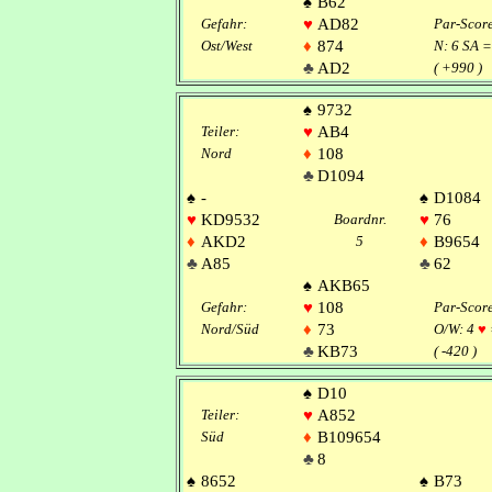
♠
B62
Gefahr:
♥
AD82
Par-Scor
Ost/West
♦
874
N: 6 SA =
♣
AD2
( +990 )
♠
9732
Teiler:
♥
AB4
Nord
♦
108
♣
D1094
♠
-
♠
D1084
♥
KD9532
Boardnr.
♥
76
♦
AKD2
5
♦
B9654
♣
A85
♣
62
♠
AKB65
Gefahr:
♥
108
Par-Scor
Nord/Süd
♦
73
O/W: 4
♥
♣
KB73
( -420 )
♠
D10
Teiler:
♥
A852
Süd
♦
B109654
♣
8
♠
8652
♠
B73