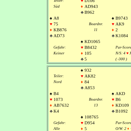
Teiler:
♥
D106
Süd
♦
AD943
♣
B962
♠
A8
♠
B9743
♥
75
Boardnr.
♥
AK9
♦
KB876
11
♦
2
♣
AD73
♣
K1084
♠
KD1065
Gefahr:
♥
B8432
Par-Scor
Keiner
♦
105
N/S: 4
♥
X
♣
5
( -300 )
♠
932
Teiler:
♥
AK82
Nord
♦
84
♣
A853
♠
B4
♠
AKD
♥
1073
Boardnr.
♥
B6
♦
AB7632
13
♦
KD109
♣
K4
♣
B1092
♠
108765
Gefahr:
♥
D954
Par-Scor
Alle
♦
5
O/W: 2
♦