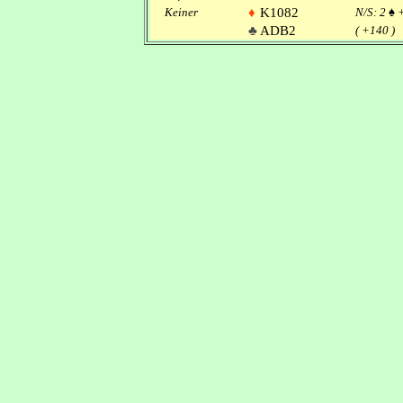
Keiner
♦
K1082
N/S: 2
♠
♣
ADB2
( +140 )