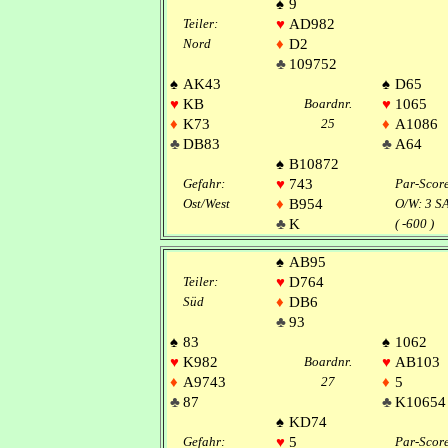
♠
9
Teiler:
♥
AD982
Nord
♦
D2
♣
109752
♠
AK43
♠
D65
♥
KB
Boardnr.
♥
1065
♦
K73
25
♦
A1086
♣
DB83
♣
A64
♠
B10872
Gefahr:
♥
743
Par-Scor
Ost/West
♦
B954
O/W: 3 S
♣
K
( -600 )
♠
AB95
Teiler:
♥
D764
Süd
♦
DB6
♣
93
♠
83
♠
1062
♥
K982
Boardnr.
♥
AB103
♦
A9743
27
♦
5
♣
87
♣
K10654
♠
KD74
Gefahr:
♥
5
Par-Scor