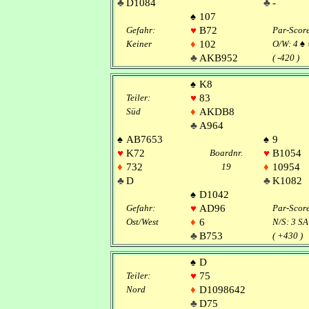
♣
D1084
♣
-
♠
107
Gefahr:
♥
B72
Par-Scor
Keiner
♦
102
O/W: 4
♠
♣
AKB952
( -420 )
♠
K8
Teiler:
♥
83
Süd
♦
AKDB8
♣
A964
♠
AB7653
♠
9
♥
K72
Boardnr.
♥
B1054
♦
732
19
♦
10954
♣
D
♣
K1082
♠
D1042
Gefahr:
♥
AD96
Par-Scor
Ost/West
♦
6
N/S: 3 S
♣
B753
( +430 )
♠
D
Teiler:
♥
75
Nord
♦
D1098642
♣
D75