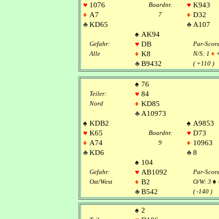
♥
1076
Boardnr.
♥
K943
♦
A7
7
♦
D32
♣
KD65
♣
A107
♠
AK94
Gefahr:
♥
DB
Par-Scor
Alle
♦
K8
N/S: 1
♦
♣
B9432
( +110 )
♠
76
Teiler:
♥
84
Nord
♦
KD85
♣
A10973
♠
KDB2
♠
A9853
♥
K65
Boardnr.
♥
D73
♦
A74
9
♦
10963
♣
KD6
♣
8
♠
104
Gefahr:
♥
AB1092
Par-Scor
Ost/West
♦
B2
O/W: 3
♠
♣
B542
( -140 )
♠
2