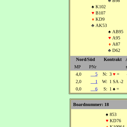
♣
B98
♠
K102
♥
B107
♦
KD9
♣
AK53
♠
AB95
♥
A95
♦
A87
♣
D62
Nord/Süd
Kontrakt
MP
PNr
4,0
5
N:
3
♥
=
2,0
1
W:
1 SA -2
0,0
6
S:
1
♠
=
Boardnummer: 18
♠
853
♥
KD76
♦
K10964