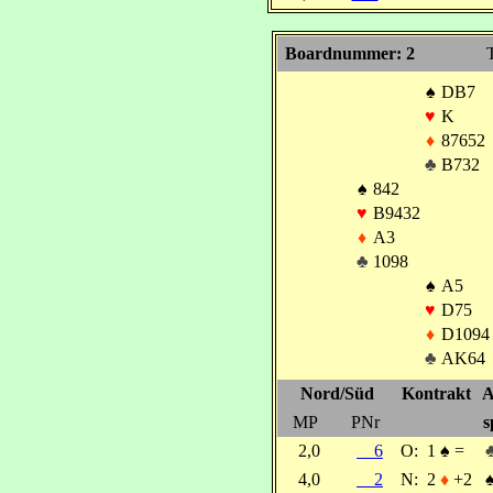
Boardnummer: 2
T
♠
DB7
♥
K
♦
87652
♣
B732
♠
842
♥
B9432
♦
A3
♣
1098
♠
A5
♥
D75
♦
D1094
♣
AK64
Nord/Süd
Kontrakt
A
MP
PNr
s
2,0
6
O:
1
♠
=
4,0
2
N:
2
♦
+2