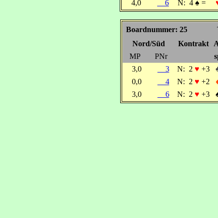
4,0
6
N:
4
♠
=
Boardnummer: 25
Nord/Süd
Kontrakt
A
MP
PNr
s
3,0
3
N:
2
♥
+3
0,0
4
N:
2
♥
+2
3,0
6
N:
2
♥
+3