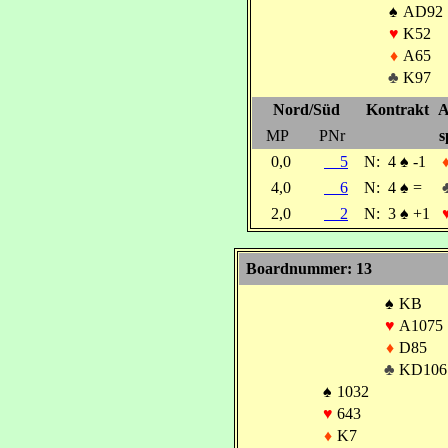
♠
AD92
♥
K52
♦
A65
♣
K97
Nord/Süd
Kontrakt
A
MP
PNr
s
0,0
5
N:
4
♠
-1
4,0
6
N:
4
♠
=
2,0
2
N:
3
♠
+1
Boardnummer: 13
♠
KB
♥
A1075
♦
D85
♣
KD106
♠
1032
♥
643
♦
K7