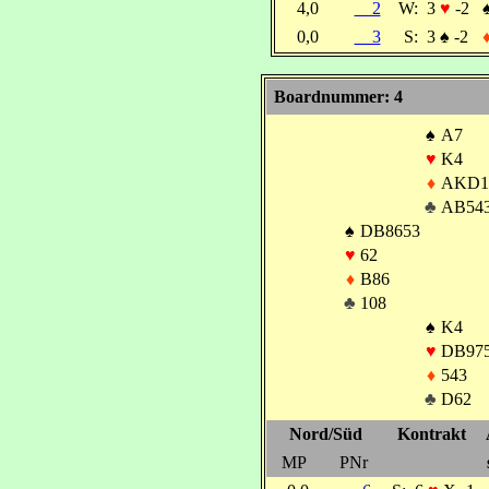
4,0
2
W:
3
♥
-2
0,0
3
S:
3
♠
-2
Boardnummer: 4
♠
A7
♥
K4
♦
AKD1
♣
AB54
♠
DB8653
♥
62
♦
B86
♣
108
♠
K4
♥
DB97
♦
543
♣
D62
Nord/Süd
Kontrakt
MP
PNr