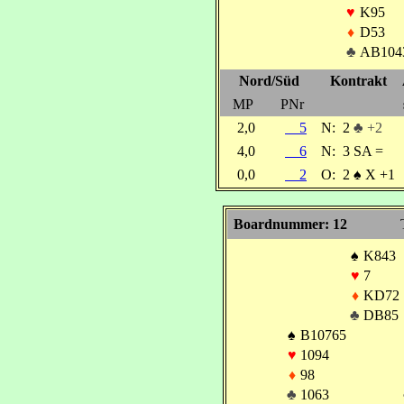
♥
K95
♦
D53
♣
AB104
Nord/Süd
Kontrakt
MP
PNr
2,0
5
N:
2
♣ +2
4,0
6
N:
3 SA =
0,0
2
O:
2
♠
X +1
Boardnummer: 12
♠
K843
♥
7
♦
KD72
♣
DB85
♠
B10765
♥
1094
♦
98
♣
1063