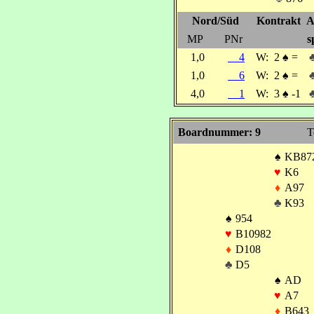
Nord/Süd
Kontrakt
A
MP
PNr
s
1,0
4
W:
2
♠
=
1,0
6
W:
2
♠
=
4,0
1
W:
3
♠
-1
Boardnummer: 9
T
♠
KB87
♥
K6
♦
A97
♣
K93
♠
954
♥
B10982
♦
D108
♣
D5
♠
AD
♥
A7
♦
B643