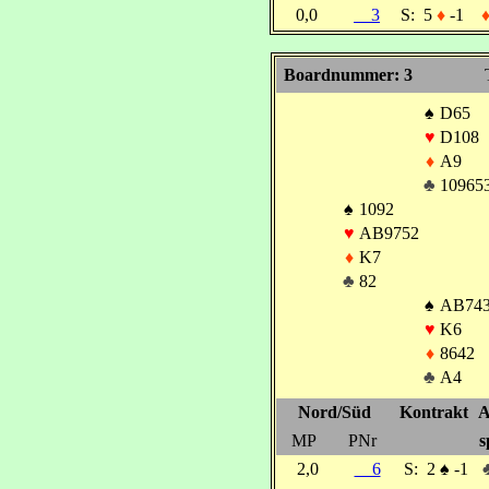
0,0
3
S:
5
♦
-1
Boardnummer: 3
♠
D65
♥
D108
♦
A9
♣
10965
♠
1092
♥
AB9752
♦
K7
♣
82
♠
AB74
♥
K6
♦
8642
♣
A4
Nord/Süd
Kontrakt
A
MP
PNr
s
2,0
6
S:
2
♠
-1