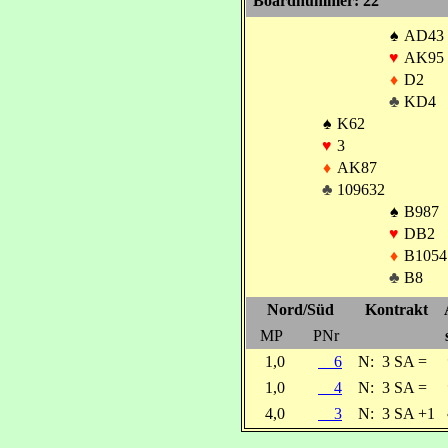
Boardnummer: 22
♠
AD43
♥
AK95
♦
D2
♣
KD4
♠
K62
♥
3
♦
AK87
♣
109632
♠
B987
♥
DB2
♦
B1054
♣
B8
Nord/Süd
Kontrakt
MP
PNr
1,0
6
N:
3 SA =
1,0
4
N:
3 SA =
4,0
3
N:
3 SA +1