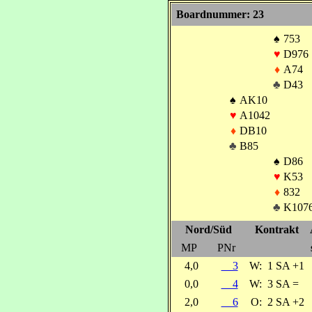
Boardnummer: 23
♠
753
♥
D976
♦
A74
♣
D43
♠
AK10
♥
A1042
♦
DB10
♣
B85
♠
D86
♥
K53
♦
832
♣
K107
Nord/Süd
Kontrakt
MP
PNr
4,0
3
W:
1 SA +1
0,0
4
W:
3 SA =
2,0
6
O:
2 SA +2