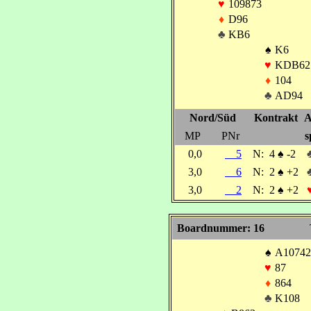
♥
109873
♦
D96
♣
KB6
♠
K6
♥
KDB62
♦
104
♣
AD94
Nord/Süd
Kontrakt
A
MP
PNr
s
0,0
5
N:
4
♠
-2
3,0
6
N:
2
♠
+2
3,0
2
N:
2
♠
+2
Boardnummer: 16
♠
A10742
♥
87
♦
864
♣
K108