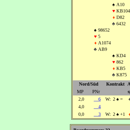
♠
A10
♥
KB104
♦
D82
♣
6432
♠
98652
♥
5
♦
A1074
♣
AB9
♠
KD4
♥
862
♦
KB5
♣
K875
Nord/Süd
Kontrakt
A
MP
PNr
s
2,0
6
W:
2
♠
=
4,0
4
0,0
3
W:
2
♠
+1