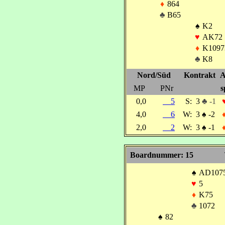
♦
864
♣
B65
♠
K2
♥
AK72
♦
K1097
♣
K8
Nord/Süd
Kontrakt
A
MP
PNr
s
0,0
5
S:
3
♣ -1
4,0
6
W:
3
♠
-2
2,0
2
W:
3
♠
-1
Boardnummer: 15
♠
AD107
♥
5
♦
K75
♣
1072
♠
82