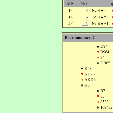
MP
PNr
s
1,0
4
N:
4
♠
=
1,0
6
S:
4
♠
=
4,0
1
N:
4
♠
+1
Boardnummer: 7
♠
D94
♥
B984
♦
94
♣
DB65
♠
K53
♥
KD75
♦
AKD6
♣
K8
♠
B7
♥
63
♦
8532
♣
109432