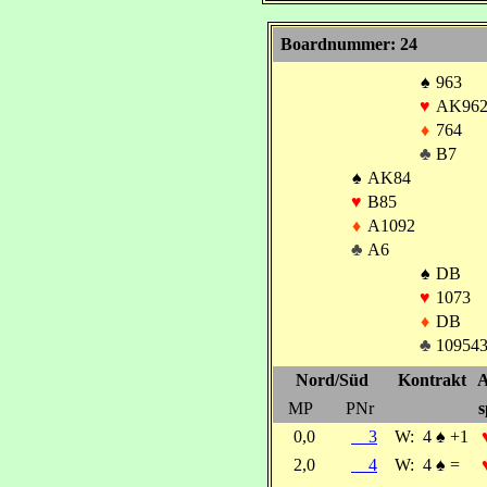
Boardnummer: 24
♠
963
♥
AK96
♦
764
♣
B7
♠
AK84
♥
B85
♦
A1092
♣
A6
♠
DB
♥
1073
♦
DB
♣
10954
Nord/Süd
Kontrakt
A
MP
PNr
s
0,0
3
W:
4
♠
+1
2,0
4
W:
4
♠
=