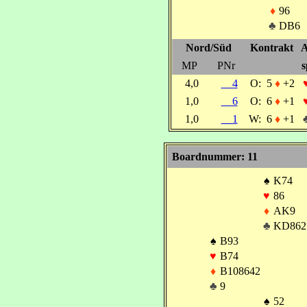
♦
96
♣
DB6
Nord/Süd
Kontrakt
A
MP
PNr
s
4,0
4
O:
5
♦
+2
1,0
6
O:
6
♦
+1
1,0
1
W:
6
♦
+1
Boardnummer: 11
♠
K74
♥
86
♦
AK9
♣
KD862
♠
B93
♥
B74
♦
B108642
♣
9
♠
52