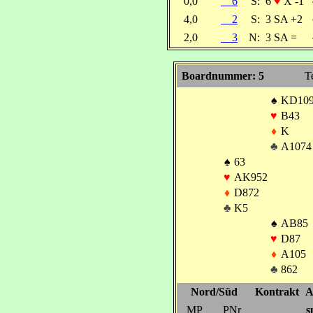
0,0
6
S:
6
♥
X -1
4,0
2
S:
3 SA +2
2,0
3
N:
3 SA =
Boardnummer: 5
T
♠
KD10
♥
B43
♦
K
♣
A1074
♠
63
♥
AK952
♦
D872
♣
K5
♠
AB85
♥
D87
♦
A105
♣
862
Nord/Süd
Kontrakt
A
MP
PNr
s