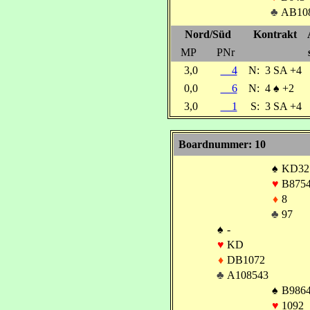
♣
AB10
Nord/Süd
Kontrakt
MP
PNr
3,0
4
N:
3 SA +4
0,0
6
N:
4
♠
+2
3,0
1
S:
3 SA +4
Boardnummer: 10
♠
KD32
♥
B875
♦
8
♣
97
♠
-
♥
KD
♦
DB1072
♣
A108543
♠
B986
♥
1092