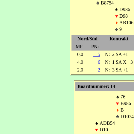
♣
B8754
♠
D986
♥
D98
♦
AB106
♣
9
Nord/Süd
Kontrakt
MP
PNr
0,0
5
N:
2 SA +1
4,0
6
N:
1 SA X +3
2,0
2
N:
3 SA +1
Boardnummer: 14
♠
76
♥
B986
♦
B
♣
D1074
♠
ADB54
♥
D10