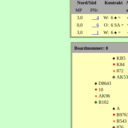
Nord/Süd
Kontrakt
MP
PNr
s
3,0
4
W:
6
♠
=
0,0
6
O:
6 SA =
3,0
1
W:
6
♠
=
Boardnummer: 8
♠
KB5
♥
K84
♦
872
♣
AK53
♠
D8643
♥
10
♦
AK96
♣
B102
♠
A
♥
B976
♦
B543
♣
876