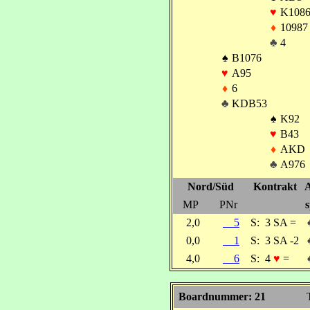
♥
K1086
♦
10987
♣
4
♠
B1076
♥
A95
♦
6
♣
KDB53
♠
K92
♥
B43
♦
AKD
♣
A976
Nord/Süd
Kontrakt
A
MP
PNr
s
2,0
5
S:
3 SA =
0,0
1
S:
3 SA -2
4,0
6
S:
4
♥
=
Boardnummer: 21