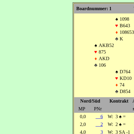
Boardnummer: 1
♠
1098
♥
B643
♦
108653
♣
K
♠
AKB52
♥
875
♦
AKD
♣
106
♠
D764
♥
KD10
♦
74
♣
D854
Nord/Süd
Kontrakt
MP
PNr
0,0
6
W:
3
♠
=
2,0
2
W:
2
♠
=
4,0
3
W:
3 SA -1