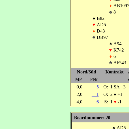
♦
AB1097
♣
8
♠
B82
♥
AD5
♦
D43
♣
DB97
♠
A94
♥
K742
♦
6
♣
A6543
Nord/Süd
Kontrakt
MP
PNr
0,0
5
O:
1 SA +3
2,0
1
O:
2
♠
+1
4,0
6
S:
1
♥
-1
Boardnummer: 20
♠
AD5