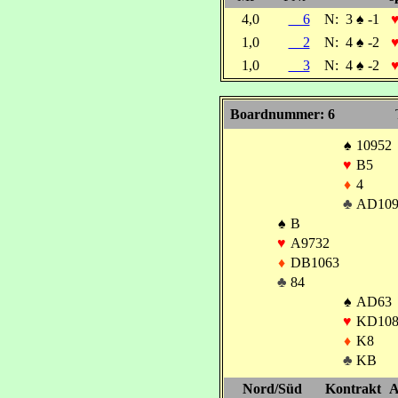
4,0
6
N:
3
♠
-1
1,0
2
N:
4
♠
-2
1,0
3
N:
4
♠
-2
Boardnummer: 6
♠
10952
♥
B5
♦
4
♣
AD109
♠
B
♥
A9732
♦
DB1063
♣
84
♠
AD63
♥
KD108
♦
K8
♣
KB
Nord/Süd
Kontrakt
A