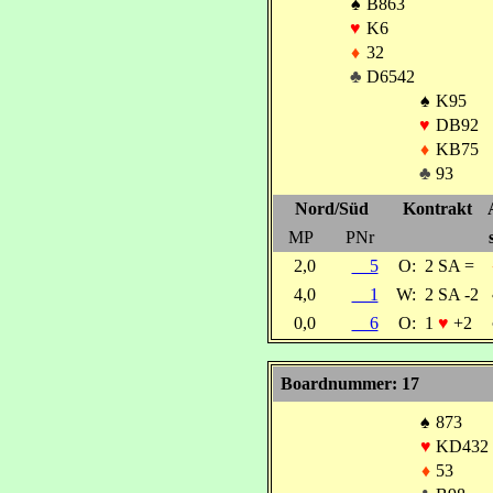
♠
B863
♥
K6
♦
32
♣
D6542
♠
K95
♥
DB92
♦
KB75
♣
93
Nord/Süd
Kontrakt
MP
PNr
2,0
5
O:
2 SA =
4,0
1
W:
2 SA -2
0,0
6
O:
1
♥
+2
Boardnummer: 17
♠
873
♥
KD432
♦
53