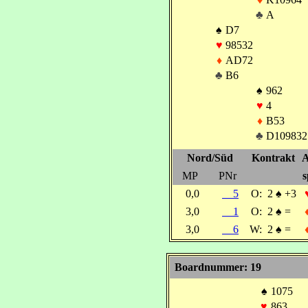
♣
A
♠
D7
♥
98532
♦
AD72
♣
B6
♠
962
♥
4
♦
B53
♣
D109832
Nord/Süd
Kontrakt
A
MP
PNr
s
0,0
5
O:
2
♠
+3
3,0
1
O:
2
♠
=
3,0
6
W:
2
♠
=
Boardnummer: 19
♠
1075
♥
863