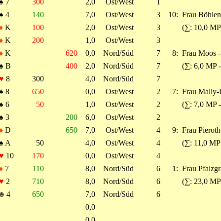
♠
7
300
2,0
Ost/West
1
♠
4
140
7,0
Ost/West
3
10:
Frau Böhlen 
♦
K
100
2,0
Ost/West
3
(∑: 10,0 MP
♦
K
200
1,0
Ost/West
3
♦
K
620
0,0
Nord/Süd
7
8:
Frau Moos -
♠
B
400
2,0
Nord/Süd
7
(∑: 6,0 MP 
♥
8
300
4,0
Nord/Süd
7
♠
8
650
0,0
Ost/West
2
7:
Frau Mally-P
♠
6
50
1,0
Ost/West
2
(∑: 7,0 MP 
♠
3
200
6,0
Ost/West
2
♦
D
650
7,0
Ost/West
4
9:
Frau Pieroth
♠
A
50
4,0
Ost/West
4
(∑: 11,0 MP
♥
10
170
0,0
Ost/West
4
♦
7
110
8,0
Nord/Süd
6
1:
Frau Pfalzgr
♥
2
710
8,0
Nord/Süd
6
(∑: 23,0 MP
♣
4
650
7,0
Nord/Süd
6
0,0
0,0