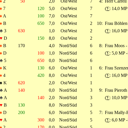
♦
2
50
2,0
Ost/West
7
4:
Herr Carrell 
♦
7
120
5,0
Ost/West
7
(∑: 14,0 MP
♦
A
100
7,0
Ost/West
7
♦
B
650
7,0
Ost/West
2
10:
Frau Böhlen 
♣
3
630
1,0
Ost/West
2
(∑: 16,0 MP
♥
D
150
8,0
Ost/West
2
♦
B
170
4,0
Nord/Süd
6
8:
Frau Moos -
♦
D
100
1,0
Nord/Süd
6
(∑: 5,0 MP 
♣
5
650
0,0
Nord/Süd
6
♦
K
130
6,0
Ost/West
1
6:
Frau Szenzen
♦
4
420
8,0
Ost/West
1
(∑: 16,0 MP
♠
K
620
2,0
Ost/West
1
♣
A
140
0,0
Nord/Süd
3
9:
Frau Pieroth 
♣
A
140
2,0
Nord/Süd
3
(∑: 10,0 MP
♥
B
130
8,0
Nord/Süd
3
♦
D
200
6,0
Nord/Süd
5
7:
Frau Mally-P
♥
A
300
0,0
Nord/Süd
5
(∑: 6,0 MP 
♦
2
170
0,0
Nord/Süd
5