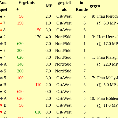
Aus-
Ergebnis
gespielt
in
MP
gegen
spiel
+
-
als
Runde
♠
7
50
2,0
Ost/West
6
9:
Frau Pieroth
♦
7
150
1,0
Ost/West
6
(∑: 6,0 MP 
♦
A
50
3,0
Ost/West
6
♠
2
170
4,0
Nord/Süd
1
3:
Herr Uerz -
♣
3
630
7,0
Nord/Süd
1
(∑: 17,0 MP
♠
7
300
6,0
Nord/Süd
1
♠
4
620
7,0
Nord/Süd
7
1:
Frau Pfalzgr
♣
A
140
8,0
Nord/Süd
7
(∑: 22,0 MP
♣
5
200
7,0
Nord/Süd
7
♣
5
100
3,0
Ost/West
3
7:
Frau Mally-P
♠
B
110
2,0
Ost/West
3
(∑: 5,0 MP 
♠
K
650
0,0
Ost/West
3
♣
A
620
2,0
Ost/West
5
10:
Frau Böhlen 
♥
B
50
1,0
Ost/West
5
(∑: 11,0 MP
♥
2
610
8,0
Ost/West
5