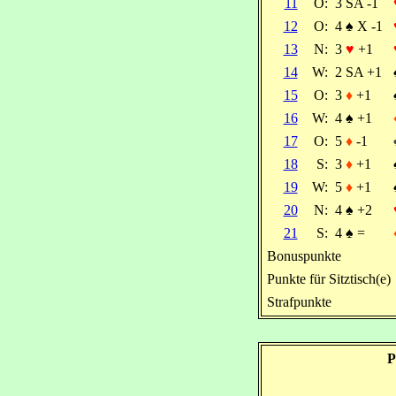
11
O:
3 SA -1
12
O:
4
♠
X -1
13
N:
3
♥
+1
14
W:
2 SA +1
15
O:
3
♦
+1
16
W:
4
♠
+1
17
O:
5
♦
-1
18
S:
3
♦
+1
19
W:
5
♦
+1
20
N:
4
♠
+2
21
S:
4
♠
=
Bonuspunkte
Punkte für Sitztisch(e)
Strafpunkte
P