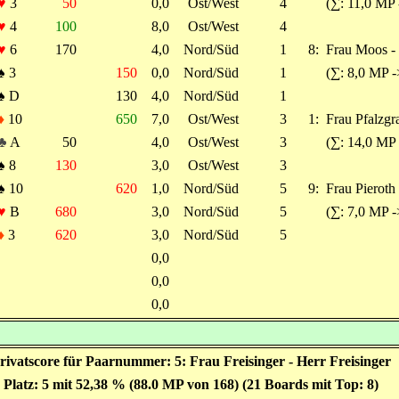
♥
3
50
0,0
Ost/West
4
(∑: 11,0 MP 
♥
4
100
8,0
Ost/West
4
♥
6
170
4,0
Nord/Süd
1
8:
Frau Moos -
♠
3
150
0,0
Nord/Süd
1
(∑: 8,0 MP -
♠
D
130
4,0
Nord/Süd
1
♦
10
650
7,0
Ost/West
3
1:
Frau Pfalzgra
♣
A
50
4,0
Ost/West
3
(∑: 14,0 MP 
♠
8
130
3,0
Ost/West
3
♠
10
620
1,0
Nord/Süd
5
9:
Frau Pieroth 
♥
B
680
3,0
Nord/Süd
5
(∑: 7,0 MP -
♦
3
620
3,0
Nord/Süd
5
0,0
0,0
0,0
rivatscore für Paarnummer: 5: Frau Freisinger - Herr Freisinger
Platz: 5 mit 52,38 % (88.0 MP von 168) (21 Boards mit Top: 8)