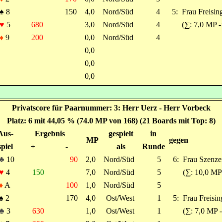
♠
8
150
4,0
Nord/Süd
4
5:
Frau Freising
♥
5
680
3,0
Nord/Süd
4
(∑: 7,0 MP 
♦
9
200
0,0
Nord/Süd
4
0,0
0,0
0,0
Privatscore für Paarnummer: 3: Herr Uerz - Herr Vorbeck
Platz: 6 mit 44,05 % (74.0 MP von 168) (21 Boards mit Top: 8)
Aus-
Ergebnis
gespielt
in
MP
gegen
spiel
+
-
als
Runde
♣
10
90
2,0
Nord/Süd
5
6:
Frau Szenzen
♥
4
150
7,0
Nord/Süd
5
(∑: 10,0 MP
♦
A
100
1,0
Nord/Süd
5
♠
2
170
4,0
Ost/West
1
5:
Frau Freisin
♣
3
630
1,0
Ost/West
1
(∑: 7,0 MP 