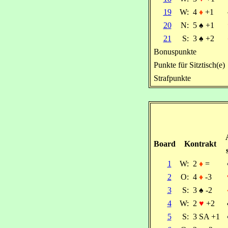
19
W:
4
♦
+1
20
N:
5
♠
+1
21
S:
3
♠
+2
Bonuspunkte
Punkte für Sitztisch(e)
Strafpunkte
Board
Kontrakt
1
W:
2
♦
=
2
O:
4
♦
-3
3
S:
3
♠
-2
4
W:
2
♥
+2
5
S:
3 SA +1