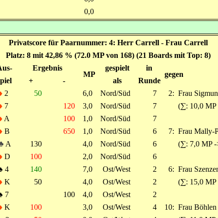
0,0
Privatscore für Paarnummer: 4: Herr Carrell - Frau Carrell
Platz: 8 mit 42,86 % (72.0 MP von 168) (21 Boards mit Top: 8)
Aus-
Ergebnis
gespielt
in
MP
gegen
piel
+
-
als
Runde
♦
2
50
6,0
Nord/Süd
7
2:
Frau Sigmun
♦
7
120
3,0
Nord/Süd
7
(∑: 10,0 MP 
♦
A
100
1,0
Nord/Süd
7
♦
B
650
1,0
Nord/Süd
6
7:
Frau Mally-P
♣
A
130
4,0
Nord/Süd
6
(∑: 7,0 MP -
♦
D
100
2,0
Nord/Süd
6
♠
4
140
7,0
Ost/West
2
6:
Frau Szenzen
♦
K
50
4,0
Ost/West
2
(∑: 15,0 MP 
♠
7
100
4,0
Ost/West
2
♦
K
100
3,0
Ost/West
4
10:
Frau Böhlen 