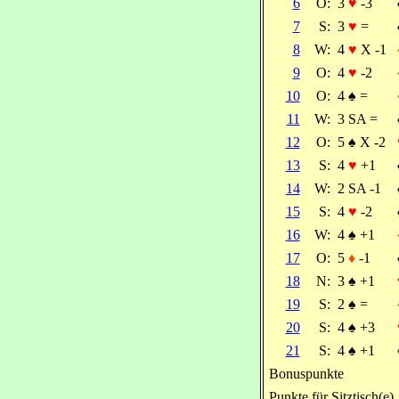
6
O:
3
♥
-3
7
S:
3
♥
=
8
W:
4
♥
X -1
9
O:
4
♥
-2
10
O:
4
♠
=
11
W:
3 SA =
12
O:
5
♠
X -2
13
S:
4
♥
+1
14
W:
2 SA -1
15
S:
4
♥
-2
16
W:
4
♠
+1
17
O:
5
♦
-1
18
N:
3
♠
+1
19
S:
2
♠
=
20
S:
4
♠
+3
21
S:
4
♠
+1
Bonuspunkte
Punkte für Sitztisch(e)