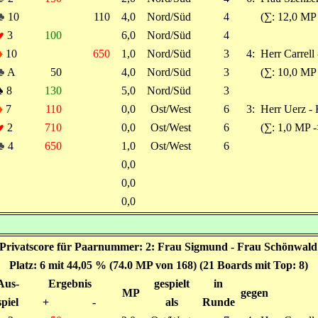
♣
10
110
4,0
Nord/Süd
4
(∑: 12,0 MP
♥
3
100
6,0
Nord/Süd
4
♦
10
650
1,0
Nord/Süd
3
4:
Herr Carrell 
♣
A
50
4,0
Nord/Süd
3
(∑: 10,0 MP
♠
8
130
5,0
Nord/Süd
3
♦
7
110
0,0
Ost/West
6
3:
Herr Uerz - 
♥
2
710
0,0
Ost/West
6
(∑: 1,0 MP -
♣
4
650
1,0
Ost/West
6
0,0
0,0
0,0
Privatscore für Paarnummer: 2: Frau Sigmund - Frau Schönwald
Platz: 6 mit 44,05 % (74.0 MP von 168) (21 Boards mit Top: 8)
Aus-
Ergebnis
gespielt
in
MP
gegen
spiel
+
-
als
Runde