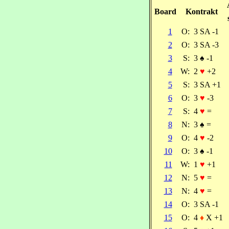
Board
Kontrakt
1
O:
3 SA -1
2
O:
3 SA -3
3
S:
3
♠
-1
4
W:
2
♥
+2
5
S:
3 SA +1
6
O:
3
♥
-3
7
S:
4
♥
=
8
N:
3
♠
=
9
O:
4
♥
-2
10
O:
3
♠
-1
11
W:
1
♥
+1
12
N:
5
♥
=
13
N:
4
♥
=
14
O:
3 SA -1
15
O:
4
♦
X +1