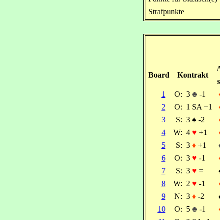
Strafpunkte
Board
Kontrakt
s
1
O:
3
♣
-1
2
O:
1 SA +1
3
S:
3
♠
-2
4
W:
4
♥
+1
5
S:
3
♦
+1
6
O:
3
♥
-1
7
S:
3
♥
=
8
W:
2
♥
-1
9
N:
3
♦
-2
10
O:
5
♣
-1