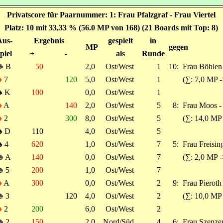
Privatscore für Paarnummer: 1: Frau Pfalzgraf - Frau Viertel
Platz: 10 mit 33,33 % (56.0 MP von 168) (21 Boards mit Top: 8)
Aus-
Ergebnis
gespielt
in
MP
gegen
piel
+
-
als
Runde
♣
B
50
2,0
Ost/West
1
10:
Frau Böhlen 
♦
7
120
5,0
Ost/West
1
(∑: 7,0 MP 
♠
K
100
0,0
Ost/West
1
♦
A
140
2,0
Ost/West
5
8:
Frau Moos -
♦
2
300
8,0
Ost/West
5
(∑: 14,0 MP
♠
D
110
4,0
Ost/West
5
♠
4
620
1,0
Ost/West
7
5:
Frau Freising
♣
A
140
0,0
Ost/West
7
(∑: 2,0 MP -
♣
5
200
1,0
Ost/West
7
♦
A
300
0,0
Ost/West
2
9:
Frau Pieroth 
♣
3
120
4,0
Ost/West
2
(∑: 10,0 MP
♦
2
200
6,0
Ost/West
2
♣
2
150
2,0
Nord/Süd
4
6:
Frau Szenzen