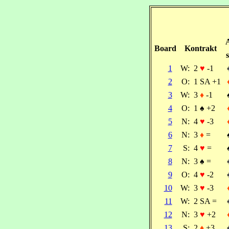
Board
Kontrakt
s
1
W:
2
♥
-1
2
O:
1 SA +1
3
W:
3
♦
-1
4
O:
1
♠
+2
5
N:
4
♥
-3
6
N:
3
♦
=
7
S:
4
♥
=
8
N:
3
♠
=
9
O:
4
♥
-2
10
W:
3
♥
-3
11
W:
2 SA =
12
N:
3
♥
+2
13
S:
2
♦
+3