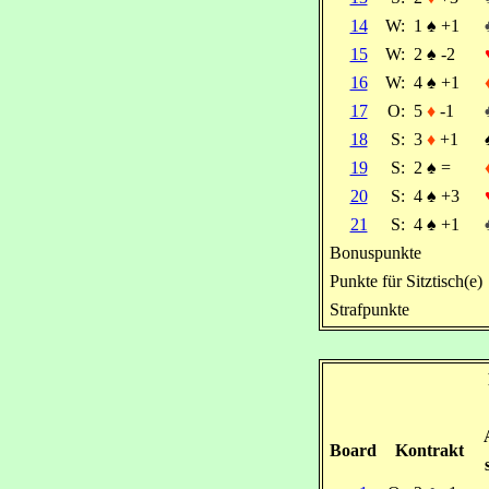
14
W:
1
♠
+1
15
W:
2
♠
-2
16
W:
4
♠
+1
17
O:
5
♦
-1
18
S:
3
♦
+1
19
S:
2
♠
=
20
S:
4
♠
+3
21
S:
4
♠
+1
Bonuspunkte
Punkte für Sitztisch(e)
Strafpunkte
Board
Kontrakt