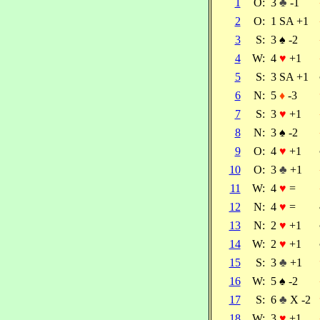
1
O:
3
♣
-1
2
O:
1 SA +1
3
S:
3
♠
-2
4
W:
4
♥
+1
5
S:
3 SA +1
6
N:
5
♦
-3
7
S:
3
♥
+1
8
N:
3
♠
-2
9
O:
4
♥
+1
10
O:
3
♣
+1
11
W:
4
♥
=
12
N:
4
♥
=
13
N:
2
♥
+1
14
W:
2
♥
+1
15
S:
3
♣
+1
16
W:
5
♠
-2
17
S:
6
♣
X -2
18
W:
3
♥
+1