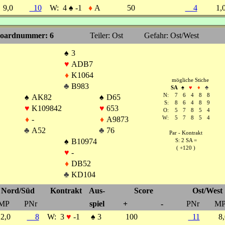
9,0
10
W:
4
♠
-1
♦
A
50
4
1
oardnummer: 6
Teiler: Ost
Gefahr: Ost/West
♠
3
♥
ADB7
♦
K1064
mögliche Stiche
♣
B983
SA
♠
♥
♦
♣
N:
7
6
4
8
8
♠
AK82
♠
D65
S:
8
6
4
8
9
♥
K109842
♥
653
O:
5
7
8
5
4
♦
-
♦
A9873
W:
5
7
8
5
4
♣
A52
♣
76
Par - Kontrakt
♠
B10974
S: 2 SA =
( +120 )
♥
-
♦
DB52
♣
KD104
Nord/Süd
Kontrakt
Aus-
Score
Ost/West
MP
PNr
spiel
+
-
PNr
M
2,0
8
W:
3
♥
-1
♠
3
100
11
8