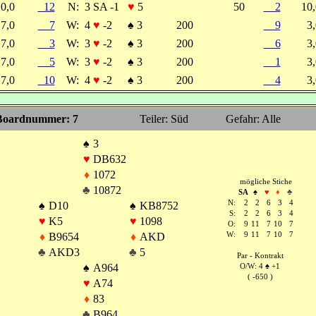
0,0
12
N:
3 SA -1
♥
5
50
2
10
7,0
7
W:
4
♥
-2
♠
3
200
9
3
7,0
3
W:
3
♥
-2
♠
3
200
6
3
7,0
5
W:
3
♥
-2
♠
3
200
1
3
7,0
10
W:
4
♥
-2
♠
3
200
4
3
Boardnummer: 7
Teiler: Süd
Gefahr: Alle
♠
3
♥
DB632
♦
1072
mögliche Stiche
♣
10872
SA
♠
♥
♦
♣
N:
2
2
6
3
4
♠
D10
♠
KB8752
S:
2
2
6
3
4
♥
K5
♥
1098
O:
9
11
7
10
7
♦
B9654
♦
AKD
W:
9
11
7
10
7
♣
AKD3
♣
5
Par - Kontrakt
♠
A964
O/W: 4
♠
+1
( -650 )
♥
A74
♦
83
♣
B964