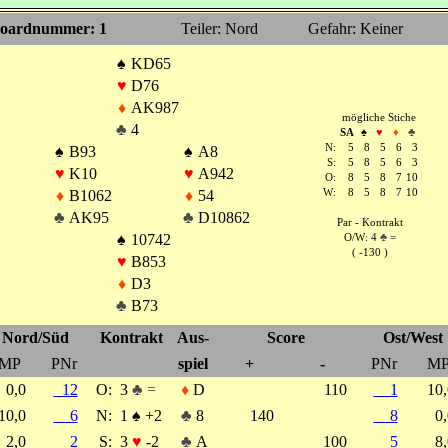
oardnummer: 1
Teiler: Nord
Gefahr: Keiner
♠
KD65
♥
D76
♦
AK987
mögliche Stiche
♣
4
SA
♠
♥
♦
♣
N:
5
8
5
6
3
♠
B93
♠
A8
S:
5
8
5
6
3
♥
K10
♥
A942
O:
8
5
8
7
10
♦
B1062
♦
54
W:
8
5
8
7
10
♣
AK95
♣
D10862
Par - Kontrakt
♠
10742
O/W: 4
♣
=
( -130 )
♥
B853
♦
D3
♣
B73
Nord/Süd
Kontrakt
Aus-
Score
Ost/West
MP
PNr
spiel
+
-
PNr
M
0,0
12
O:
3
♣ =
♦
D
110
1
10
10,0
6
N:
1
♠
+2
♣
8
140
8
0
2,0
2
S:
3
♥
-2
♣
A
100
5
8