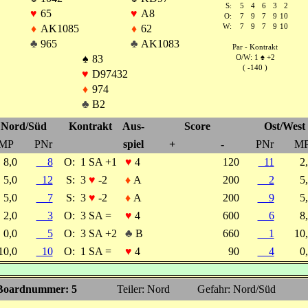
S:
5
4
6
3
2
♥
65
♥
A8
O:
7
9
7
9
10
♦
AK1085
♦
62
W:
7
9
7
9
10
♣
965
♣
AK1083
Par - Kontrakt
♠
83
O/W: 1
♠
+2
( -140 )
♥
D97432
♦
974
♣
B2
Nord/Süd
Kontrakt
Aus-
Score
Ost/West
MP
PNr
spiel
+
-
PNr
M
8,0
8
O:
1 SA +1
♥
4
120
11
2
5,0
12
S:
3
♥
-2
♦
A
200
2
5
5,0
7
S:
3
♥
-2
♦
A
200
9
5
2,0
3
O:
3 SA =
♥
4
600
6
8
0,0
5
O:
3 SA +2
♣
B
660
1
10
10,0
10
O:
1 SA =
♥
4
90
4
0
Boardnummer: 5
Teiler: Nord
Gefahr: Nord/Süd