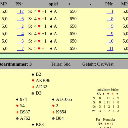
MP
PNr
spiel
+
-
PNr
MP
5,0
12
S:
4
♥
+1
♠
A
650
1
5,
5,0
6
S:
4
♥
+1
♠
A
650
8
5,
5,0
2
S:
4
♥
+1
♠
A
650
5
5,
5,0
4
S:
4
♥
+1
♠
A
650
9
5,
5,0
3
S:
4
♥
+1
♠
A
650
10
5,
5,0
7
S:
5
♥
=
♠
A
650
11
5,
Boardnummer: 3
Teiler: Süd
Gefahr: Ost/West
♠
B2
♥
AKB96
♦
AD32
mögliche Stiche
♣
D3
SA
♠
♥
♦
♣
N:
8
6
11
7
9
♠
974
♠
AD1065
S:
8
6
11
7
8
♥
54
♥
2
O:
3
6
2
6
3
♦
B987
♦
K654
W:
3
6
2
6
3
♣
A762
♣
B84
Par - Kontrakt
♠
K83
N/S: 4
♥
+1