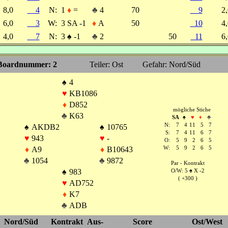
8,0
4
N:
1
♦
=
♣
4
70
9
2
6,0
3
W:
3 SA -1
♦
A
50
10
4
4,0
7
N:
3
♠
-1
♣
2
50
11
6
Boardnummer: 2
Teiler: Ost
Gefahr: Nord/Süd
♠
4
♥
KB1086
♦
D852
mögliche Stiche
♣
K63
SA
♠
♥
♦
♣
N:
7
4
11
5
7
♠
AKDB2
♠
10765
S:
7
4
11
6
7
♥
943
♥
-
O:
5
9
2
6
5
♦
A9
♦
B10643
W:
5
9
2
6
5
♣
1054
♣
9872
Par - Kontrakt
♠
983
O/W: 5
♠
X -2
( +300 )
♥
AD752
♦
K7
♣
ADB
Nord/Süd
Kontrakt
Aus-
Score
Ost/West