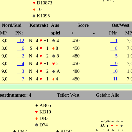
( +450 )
♥
D10873
♦
10
♣
K1095
Nord/Süd
Kontrakt
Aus-
Score
Ost/West
MP
PNr
spiel
+
-
PNr
MP
3,0
12
N:
4
♥
+1
♣
4
450
1
7
3,0
6
S:
4
♥
+1
♦
8
450
8
7
9,0
2
N:
4
♥
+2
♣
8
480
5
1
3,0
4
N:
4
♥
+1
♥
2
450
9
7
9,0
3
N:
4
♥
+2
♣
A
480
10
1
3,0
7
N:
4
♥
+1
♦
4
450
11
7
oardnummer: 4
Teiler: West
Gefahr: Alle
♠
AB65
♥
KB10
♦
DB3
mögliche Stiche
♣
D74
SA
♠
♥
♦
♣
N:
5
4
6
3
2
♠
1042
♠
KD97