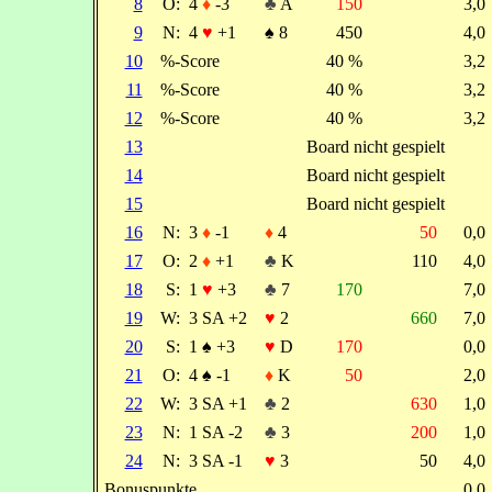
8
O:
4
♦
-3
♣
A
150
3,
9
N:
4
♥
+1
♠
8
450
4,
10
%-Score
40 %
3,
11
%-Score
40 %
3,
12
%-Score
40 %
3,
13
Board nicht gespielt
14
Board nicht gespielt
15
Board nicht gespielt
16
N:
3
♦
-1
♦
4
50
0,
17
O:
2
♦
+1
♣
K
110
4,
18
S:
1
♥
+3
♣
7
170
7,
19
W:
3 SA +2
♥
2
660
7,
20
S:
1
♠
+3
♥
D
170
0,
21
O:
4
♠
-1
♦
K
50
2,
22
W:
3 SA +1
♣
2
630
1,
23
N:
1 SA -2
♣
3
200
1,
24
N:
3 SA -1
♥
3
50
4,
Bonuspunkte
0,