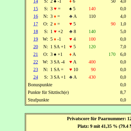
14
S:
2
♠
-1
♦
6
50
4,0
15
S:
3
♥
=
♠
5
140
0,0
16
N:
3
♦
=
♣
A
110
4,0
17
O:
2
♦
=
♥
5
90
1,0
18
S:
1
♥
+2
♣
8
140
5,0
19
W:
5
♦
-1
♥
4
100
0,0
20
N:
1 SA +1
♥
5
120
7,0
21
O:
3
♠
+1
♦
A
170
6,0
22
W:
3 SA -4
♥
A
400
0,0
23
N:
1 SA =
♥
10
90
0,0
24
S:
3 SA +1
♣
A
430
0,0
Bonuspunkte
0,0
Punkte für Sitztisch(e)
8,7
Strafpunkte
0,0
Privatscore für Paarnummer: 12
Platz: 9 mit 41,35 % (79.4