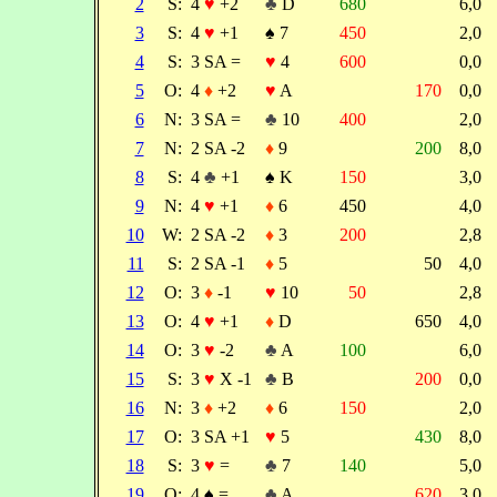
2
S:
4
♥
+2
♣
D
680
6,0
3
S:
4
♥
+1
♠
7
450
2,0
4
S:
3 SA =
♥
4
600
0,0
5
O:
4
♦
+2
♥
A
170
0,0
6
N:
3 SA =
♣
10
400
2,0
7
N:
2 SA -2
♦
9
200
8,0
8
S:
4
♣
+1
♠
K
150
3,0
9
N:
4
♥
+1
♦
6
450
4,0
10
W:
2 SA -2
♦
3
200
2,8
11
S:
2 SA -1
♦
5
50
4,0
12
O:
3
♦
-1
♥
10
50
2,8
13
O:
4
♥
+1
♦
D
650
4,0
14
O:
3
♥
-2
♣
A
100
6,0
15
S:
3
♥
X -1
♣
B
200
0,0
16
N:
3
♦
+2
♦
6
150
2,0
17
O:
3 SA +1
♥
5
430
8,0
18
S:
3
♥
=
♣
7
140
5,0
19
O:
4
♠
=
♣
A
620
3,0