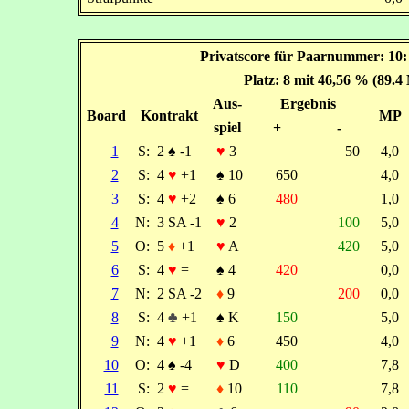
Privatscore für Paarnummer: 10:
Platz: 8 mit 46,56 % (89.4
Aus-
Ergebnis
Board
Kontrakt
MP
spiel
+
-
1
S:
2
♠
-1
♥
3
50
4,0
2
S:
4
♥
+1
♠
10
650
4,0
3
S:
4
♥
+2
♠
6
480
1,0
4
N:
3 SA -1
♥
2
100
5,0
5
O:
5
♦
+1
♥
A
420
5,0
6
S:
4
♥
=
♠
4
420
0,0
7
N:
2 SA -2
♦
9
200
0,0
8
S:
4
♣
+1
♠
K
150
5,0
9
N:
4
♥
+1
♦
6
450
4,0
10
O:
4
♠
-4
♥
D
400
7,8
11
S:
2
♥
=
♦
10
110
7,8