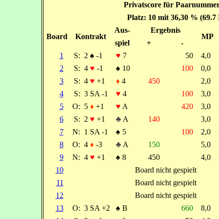
Privatscore für Paarnummer:
Platz: 10 mit 36,30 % (69.7
Aus-
Ergebnis
Board
Kontrakt
MP
spiel
+
-
1
S:
2
♠
-1
♥
7
50
4,0
2
S:
4
♥
-1
♠
10
100
0,0
3
S:
4
♥
+1
♦
4
450
2,0
4
S:
3 SA -1
♥
4
100
3,0
5
O:
5
♦
+1
♥
A
420
3,0
6
S:
2
♥
+1
♣
A
140
3,0
7
N:
1 SA -1
♠
5
100
2,0
8
O:
4
♦
-3
♣
A
150
5,0
9
N:
4
♥
+1
♠
8
450
4,0
10
Board nicht gespielt
11
Board nicht gespielt
12
Board nicht gespielt
13
O:
3 SA +2
♠
B
660
8,0