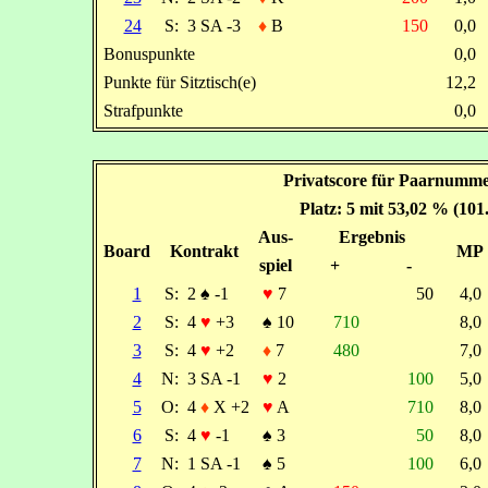
24
S:
3 SA -3
♦
B
150
0,0
Bonuspunkte
0,0
Punkte für Sitztisch(e)
12,2
Strafpunkte
0,0
Privatscore für Paarnummer
Platz: 5 mit 53,02 % (101
Aus-
Ergebnis
Board
Kontrakt
MP
spiel
+
-
1
S:
2
♠
-1
♥
7
50
4,
2
S:
4
♥
+3
♠
10
710
8,
3
S:
4
♥
+2
♦
7
480
7,
4
N:
3 SA -1
♥
2
100
5,
5
O:
4
♦
X +2
♥
A
710
8,
6
S:
4
♥
-1
♠
3
50
8,
7
N:
1 SA -1
♠
5
100
6,