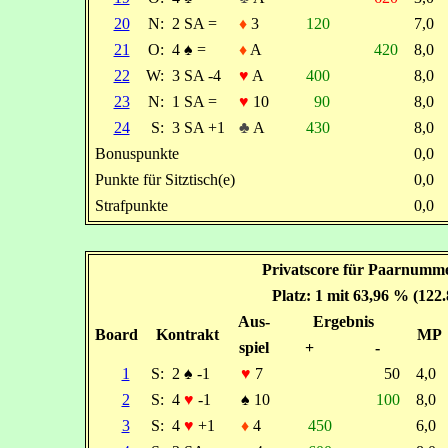
20
N:
2 SA =
♦
3
120
7,0
21
O:
4
♠
=
♦
A
420
8,0
22
W:
3 SA -4
♥
A
400
8,0
23
N:
1 SA =
♥
10
90
8,0
24
S:
3 SA +1
♣
A
430
8,0
Bonuspunkte
0,0
Punkte für Sitztisch(e)
0,0
Strafpunkte
0,0
Privatscore für Paarnumm
Platz: 1 mit 63,96 % (122
Aus-
Ergebnis
Board
Kontrakt
MP
spiel
+
-
1
S:
2
♠
-1
♥
7
50
4,0
2
S:
4
♥
-1
♠
10
100
8,0
3
S:
4
♥
+1
♦
4
450
6,0