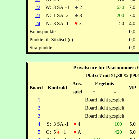
22
W:
3 SA +1
♣
2
630
7,0
23
N:
1 SA -2
♣
3
200
7,0
24
N:
3 SA -1
♥
3
50
4,0
Bonuspunkte
0,0
Punkte für Sitztisch(e)
0,0
Strafpunkte
0,0
Privatscore für Paarnummer: 6
Platz: 7 mit 51,88 % (99
Aus-
Ergebnis
Board
Kontrakt
MP
spiel
+
-
1
Board nicht gespielt
2
Board nicht gespielt
3
Board nicht gespielt
4
S:
3 SA -1
♥
4
100
5,0
5
O:
5
♦
+1
♥
A
420
5,0