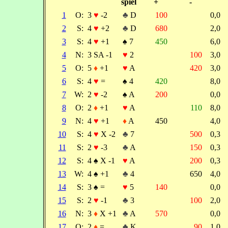
spiel
+
-
1
O:
3
♥
-2
♣
D
100
0,0
2
S:
4
♥
+2
♣
D
680
2,0
3
S:
4
♥
+1
♠
7
450
6,0
4
N:
3 SA -1
♥
2
100
3,0
5
O:
5
♦
+1
♥
A
420
3,0
6
S:
4
♥
=
♠
4
420
8,0
7
W:
2
♥
-2
♠
A
200
0,0
8
O:
2
♦
+1
♥
A
110
8,0
9
N:
4
♥
+1
♦
A
450
4,0
10
S:
4
♥
X -2
♣
7
500
0,3
11
S:
2
♥
-3
♣
A
150
0,3
12
S:
4
♠
X -1
♥
A
200
0,3
13
W:
4
♠
+1
♣
4
650
4,0
14
S:
3
♠
=
♥
5
140
0,0
15
S:
2
♥
-1
♣
3
100
2,0
16
N:
3
♦
X +1
♣
A
570
0,0
17
O:
2
♦
=
♣
K
90
1,0