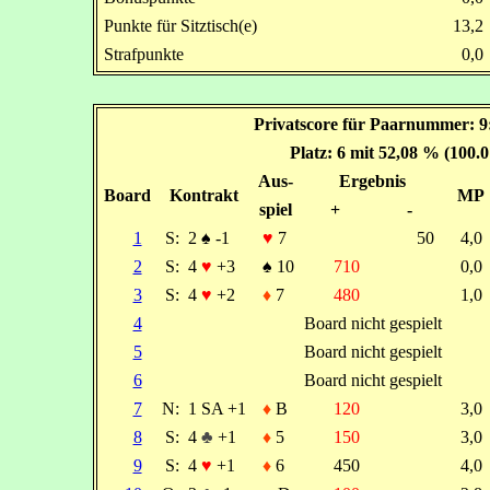
Punkte für Sitztisch(e)
13,
Strafpunkte
0,
Privatscore für Paarnummer: 9
Platz: 6 mit 52,08 % (100.
Aus-
Ergebnis
Board
Kontrakt
MP
spiel
+
-
1
S:
2
♠
-1
♥
7
50
4,
2
S:
4
♥
+3
♠
10
710
0,
3
S:
4
♥
+2
♦
7
480
1,
4
Board nicht gespielt
5
Board nicht gespielt
6
Board nicht gespielt
7
N:
1 SA +1
♦
B
120
3,
8
S:
4
♣
+1
♦
5
150
3,
9
S:
4
♥
+1
♦
6
450
4,