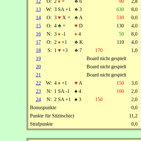
12
O:
2
♦
=
♣
6
90
2,8
13
W:
3 SA +1
♣
3
630
8,0
14
O:
3
♥
X =
♣
A
530
0,0
15
O:
4
♣
=
♥
D
130
4,0
16
N:
3
♦
-1
♦
4
50
8,0
17
O:
2
♦
+1
♣
K
110
4,0
18
S:
1
♥
+3
♣
7
170
1,0
19
Board nicht gespielt
20
Board nicht gespielt
21
Board nicht gespielt
22
W:
4
♦
+1
♥
A
150
3,0
23
N:
1 SA -1
♠
4
100
2,0
24
N:
2 SA +1
♠
3
150
2,0
Bonuspunkte
0,0
Punkte für Sitztisch(e)
11,2
Strafpunkte
0,0