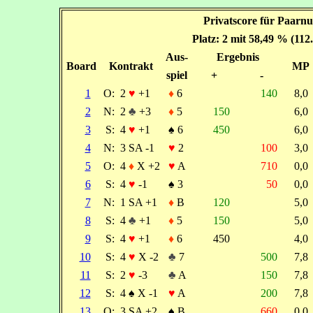
Privatscore für Paarn
Platz: 2 mit 58,49 % (112
Aus-
Ergebnis
Board
Kontrakt
MP
spiel
+
-
1
O:
2
♥
+1
♦
6
140
8,
2
N:
2
♣
+3
♦
5
150
6,
3
S:
4
♥
+1
♠
6
450
6,
4
N:
3 SA -1
♥
2
100
3,
5
O:
4
♦
X +2
♥
A
710
0,
6
S:
4
♥
-1
♠
3
50
0,
7
N:
1 SA +1
♦
B
120
5,
8
S:
4
♣
+1
♦
5
150
5,
9
S:
4
♥
+1
♦
6
450
4,
10
S:
4
♥
X -2
♣
7
500
7,
11
S:
2
♥
-3
♣
A
150
7,
12
S:
4
♠
X -1
♥
A
200
7,
13
O:
3 SA +2
♠
B
660
0,