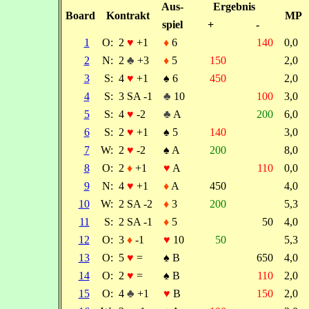
Aus-
Ergebnis
Board
Kontrakt
MP
spiel
+
-
1
O:
2
♥
+1
♦
6
140
0,0
2
N:
2
♣
+3
♦
5
150
2,0
3
S:
4
♥
+1
♠
6
450
2,0
4
S:
3 SA -1
♣
10
100
3,0
5
S:
4
♥
-2
♣
A
200
6,0
6
S:
2
♥
+1
♠
5
140
3,0
7
W:
2
♥
-2
♠
A
200
8,0
8
O:
2
♦
+1
♥
A
110
0,0
9
N:
4
♥
+1
♦
A
450
4,0
10
W:
2 SA -2
♦
3
200
5,3
11
S:
2 SA -1
♦
5
50
4,0
12
O:
3
♦
-1
♥
10
50
5,3
13
O:
5
♥
=
♠
B
650
4,0
14
O:
2
♥
=
♠
B
110
2,0
15
O:
4
♣
+1
♥
B
150
2,0