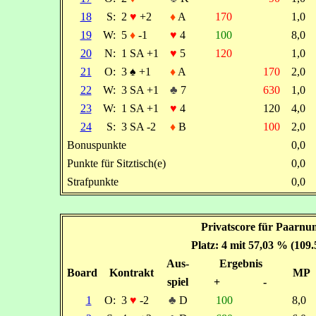
18
S:
2
♥
+2
♦
A
170
1,0
19
W:
5
♦
-1
♥
4
100
8,0
20
N:
1 SA +1
♥
5
120
1,0
21
O:
3
♠
+1
♦
A
170
2,0
22
W:
3 SA +1
♣
7
630
1,0
23
W:
1 SA +1
♥
4
120
4,0
24
S:
3 SA -2
♦
B
100
2,0
Bonuspunkte
0,0
Punkte für Sitztisch(e)
0,0
Strafpunkte
0,0
Privatscore für Paarn
Platz: 4 mit 57,03 % (109
Aus-
Ergebnis
Board
Kontrakt
MP
spiel
+
-
1
O:
3
♥
-2
♣
D
100
8,0