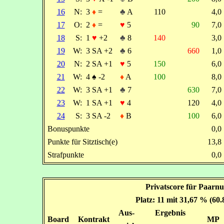
16
N:
3
♦
=
♣
A
110
4,
17
O:
2
♦
=
♥
5
90
7,
18
S:
1
♥
+2
♣
8
140
3,
19
W:
3 SA +2
♣
6
660
1,
20
N:
2 SA +1
♥
5
150
6,
21
W:
4
♠
-2
♦
A
100
8,
22
W:
3 SA +1
♣
7
630
7,
23
W:
1 SA +1
♥
4
120
4,
24
S:
3 SA -2
♦
B
100
6,
Bonuspunkte
0,
Punkte für Sitztisch(e)
13,
Strafpunkte
0,
Privatscore für Paarnu
Platz: 11 mit 31,67 % (60
Aus-
Ergebnis
Board
Kontrakt
MP