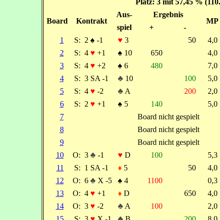
Platz: 3 mit 57,45 % (11
Aus-
Ergebnis
Board
Kontrakt
MP
spiel
+
-
1
S:
2
♠
-1
♥
3
50
4,
2
S:
4
♥
+1
♠
10
650
4,
3
S:
4
♥
+2
♠
6
480
7,
4
S:
3 SA -1
♣
10
100
5,
5
S:
4
♥
-2
♣
A
200
2,
6
S:
2
♥
+1
♠
5
140
5,
7
Board nicht gespielt
8
Board nicht gespielt
9
Board nicht gespielt
10
O:
3
♣
-1
♥
D
100
5,
11
S:
1 SA -1
♦
5
50
4,
12
O:
6
♣
X -5
♠
4
1100
0,
13
O:
4
♥
+1
♦
D
650
4,
14
O:
3
♥
-2
♣
A
100
2,
15
S:
3
♥
X -1
♣
B
200
8,