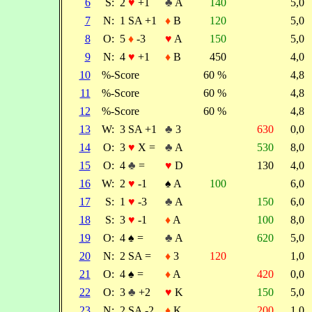
6
S:
2
♥
+1
♣
A
140
5,0
7
N:
1 SA +1
♦
B
120
5,0
8
O:
5
♦
-3
♥
A
150
5,0
9
N:
4
♥
+1
♦
B
450
4,0
10
%-Score
60 %
4,8
11
%-Score
60 %
4,8
12
%-Score
60 %
4,8
13
W:
3 SA +1
♣
3
630
0,0
14
O:
3
♥
X =
♣
A
530
8,0
15
O:
4
♣
=
♥
D
130
4,0
16
W:
2
♥
-1
♠
A
100
6,0
17
S:
1
♥
-3
♣
A
150
6,0
18
S:
3
♥
-1
♦
A
100
8,0
19
O:
4
♠
=
♣
A
620
5,0
20
N:
2 SA =
♦
3
120
1,0
21
O:
4
♠
=
♦
A
420
0,0
22
O:
3
♣
+2
♥
K
150
5,0
23
N:
2 SA -2
♦
K
200
1,0