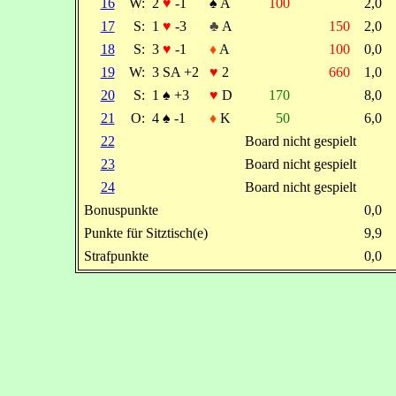
16
W:
2
♥
-1
♠
A
100
2,0
17
S:
1
♥
-3
♣
A
150
2,0
18
S:
3
♥
-1
♦
A
100
0,0
19
W:
3 SA +2
♥
2
660
1,0
20
S:
1
♠
+3
♥
D
170
8,0
21
O:
4
♠
-1
♦
K
50
6,0
22
Board nicht gespielt
23
Board nicht gespielt
24
Board nicht gespielt
Bonuspunkte
0,0
Punkte für Sitztisch(e)
9,9
Strafpunkte
0,0