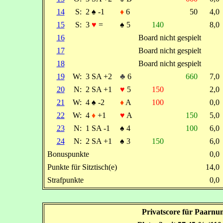
14
S:
2
♠
-1
♦
6
50
4,
15
S:
3
♥
=
♠
5
140
8,
16
Board nicht gespielt
17
Board nicht gespielt
18
Board nicht gespielt
19
W:
3 SA +2
♣
6
660
7,
20
N:
2 SA +1
♥
5
150
2,
21
W:
4
♠
-2
♦
A
100
0,
22
W:
4
♦
+1
♥
A
150
5,
23
N:
1 SA -1
♠
4
100
6,
24
N:
2 SA +1
♠
3
150
6,
Bonuspunkte
0,
Punkte für Sitztisch(e)
14,
Strafpunkte
0,
Privatscore für Paarnu