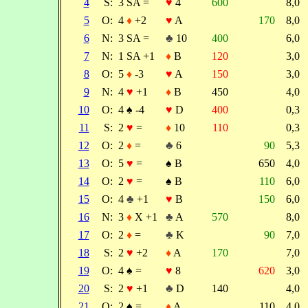
4
S:
3 SA =
♥
4
600
8,0
5
O:
4
♦
+2
♥
A
170
8,0
6
N:
3 SA =
♣
10
400
6,0
7
N:
1 SA +1
♦
B
120
3,0
8
O:
5
♦
-3
♥
A
150
3,0
9
N:
4
♥
+1
♦
B
450
4,0
10
O:
4
♠
-4
♥
D
400
0,3
11
S:
2
♥
=
♦
10
110
0,3
12
O:
2
♦
=
♣
6
90
5,3
13
O:
5
♥
=
♠
B
650
4,0
14
O:
2
♥
=
♠
B
110
6,0
15
O:
4
♣
+1
♥
B
150
6,0
16
N:
3
♦
X +1
♣
A
570
8,0
17
O:
2
♦
=
♣
K
90
7,0
18
S:
2
♥
+2
♦
A
170
7,0
19
O:
4
♠
=
♥
8
620
3,0
20
S:
2
♥
+1
♣
D
140
4,0
21
O:
2
♠
=
♦
A
110
4,0