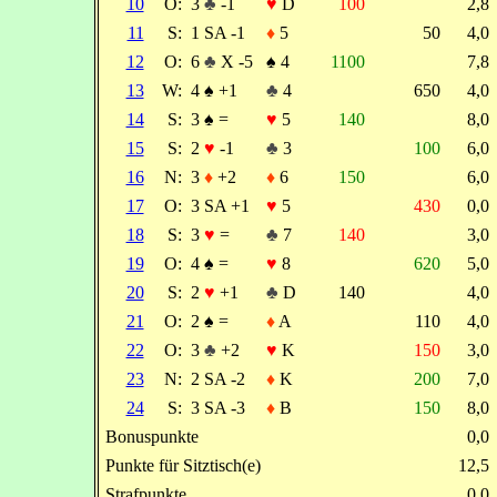
10
O:
3
♣
-1
♥
D
100
2,
11
S:
1 SA -1
♦
5
50
4,
12
O:
6
♣
X -5
♠
4
1100
7,
13
W:
4
♠
+1
♣
4
650
4,
14
S:
3
♠
=
♥
5
140
8,
15
S:
2
♥
-1
♣
3
100
6,
16
N:
3
♦
+2
♦
6
150
6,
17
O:
3 SA +1
♥
5
430
0,
18
S:
3
♥
=
♣
7
140
3,
19
O:
4
♠
=
♥
8
620
5,
20
S:
2
♥
+1
♣
D
140
4,
21
O:
2
♠
=
♦
A
110
4,
22
O:
3
♣
+2
♥
K
150
3,
23
N:
2 SA -2
♦
K
200
7,
24
S:
3 SA -3
♦
B
150
8,
Bonuspunkte
0,
Punkte für Sitztisch(e)
12,
Strafpunkte
0,