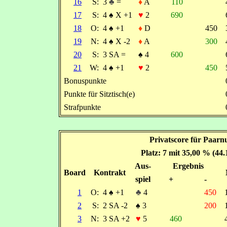
16
S:
3
♣
=
♦
A
110
17
S:
4
♠
X +1
♥
2
690
18
O:
4
♠
+1
♦
D
450
19
N:
4
♠
X -2
♦
A
300
20
S:
3 SA =
♠
4
600
21
W:
4
♠
+1
♥
2
450
Bonuspunkte
Punkte für Sitztisch(e)
Strafpunkte
Privatscore für Paarn
Platz: 7 mit 35,00 % (44
Aus-
Ergebnis
Board
Kontrakt
spiel
+
-
1
O:
4
♠
+1
♣
4
450
2
S:
2 SA -2
♠
3
200
3
N:
3 SA +2
♥
5
460