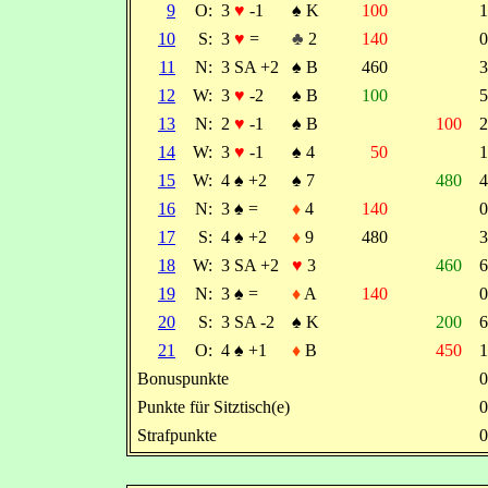
9
O:
3
♥
-1
♠
K
100
10
S:
3
♥
=
♣
2
140
11
N:
3 SA +2
♠
B
460
12
W:
3
♥
-2
♠
B
100
13
N:
2
♥
-1
♠
B
100
14
W:
3
♥
-1
♠
4
50
15
W:
4
♠
+2
♠
7
480
16
N:
3
♠
=
♦
4
140
17
S:
4
♠
+2
♦
9
480
18
W:
3 SA +2
♥
3
460
19
N:
3
♠
=
♦
A
140
20
S:
3 SA -2
♠
K
200
21
O:
4
♠
+1
♦
B
450
Bonuspunkte
Punkte für Sitztisch(e)
Strafpunkte