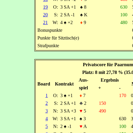
19
O:
3 SA +1
♠
8
630
20
S:
2 SA -1
♠
K
100
21
W:
4
♠
+2
♦
9
480
Bonuspunkte
Punkte für Sitztisch(e)
Strafpunkte
Privatscore für Paarnum
Platz: 8 mit 27,78 % (35
Aus-
Ergebnis
Board
Kontrakt
spiel
+
-
1
O:
3
♠
+1
♦
7
170
2
S:
2 SA +1
♣
2
150
3
N:
3 SA +3
♥
5
490
4
W:
3 SA +1
♠
3
630
5
N:
2
♠
-1
♥
A
100