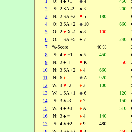
1
O:
4
♠
+1
♣
4
450
2
S:
2 SA -2
♠
3
200
3
N:
2 SA +2
♥
5
180
4
O:
3 SA +2
♣
10
660
5
O:
2
♥
X -1
♠
8
100
6
O:
1 SA +5
♠
7
240
7
%-Score
40 %
8
S:
4
♥
+1
♠
5
450
9
N:
2
♠
-1
♥
K
50
10
N:
3 SA +2
♦
4
660
11
N:
6
♦
=
♣
A
920
12
W:
3
♥
-2
♦
3
100
13
W:
1 SA +1
♣
6
120
14
S:
3
♠
-3
♦
7
150
15
W:
4
♠
+3
♦
A
510
16
N:
3
♠
=
♦
4
140
17
S:
4
♠
+2
♦
9
480
18
W:
3 SA +2
♥
3
460