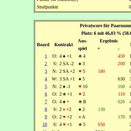
Strafpunkte
Privatscore für Paarnumm
Platz: 6 mit 46,03 % (58
Aus-
Ergebnis
Board
Kontrakt
spiel
+
-
1
O:
4
♠
+1
♣
4
450
2
S:
2 SA -2
♠
3
200
3
N:
2 SA +2
♥
5
180
4
W:
3 SA +1
♠
5
630
5
N:
2
♠
-1
♥
10
100
6
O:
2
♣
+1
♥
2
110
7
O:
4
♠
=
♣
B
620
8
S:
2
♦
+2
♠
2
130
9
O:
2
♥
+2
♦
A
170
10
S:
4
♥
+1
♣
5
650