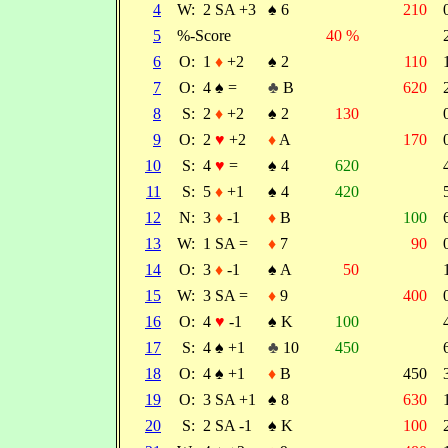
4
W:
2 SA +3
♠
6
210
5
%-Score
40 %
6
O:
1
♦
+2
♠
2
110
7
O:
4
♠
=
♣
B
620
8
S:
2
♦
+2
♠
2
130
9
O:
2
♥
+2
♦
A
170
10
S:
4
♥
=
♠
4
620
11
S:
5
♦
+1
♠
4
420
12
N:
3
♦
-1
♦
B
100
13
W:
1 SA =
♦
7
90
14
O:
3
♦
-1
♠
A
50
15
W:
3 SA =
♦
9
400
16
O:
4
♥
-1
♠
K
100
17
S:
4
♠
+1
♣
10
450
18
O:
4
♠
+1
♦
B
450
19
O:
3 SA +1
♠
8
630
20
S:
2 SA -1
♠
K
100