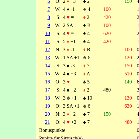
6
O:
2
♦
+3
♠
2
150
7
W:
4
♠
-1
♣
4
100
8
S:
4
♥
=
♦
2
420
9
W:
2 SA -1
♠
B
100
10
S:
4
♥
=
♠
4
620
11
S:
5
♦
+1
♠
4
420
12
N:
3
♦
-1
♦
B
100
13
W:
1 SA +1
♣
6
120
14
S:
3
♠
-3
♦
7
150
15
W:
4
♠
+3
♦
A
510
16
O:
3
♥
=
♠
5
140
17
S:
4
♠
+2
♦
2
480
18
W:
3
♣
+1
♠
10
130
19
O:
3 SA +1
♣
6
630
20
N:
3
♦
+2
♠
7
150
21
O:
4
♥
+2
♠
7
480
Bonuspunkte
Punkte für Sitztisch(e)