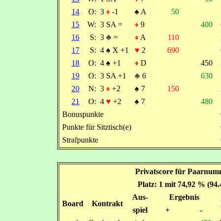
14
O:
3
♦
-1
♠
A
50
15
W:
3 SA =
♦
9
400
16
S:
3
♣
=
♦
A
110
17
S:
4
♠
X +1
♥
2
690
18
O:
4
♠
+1
♦
D
450
19
O:
3 SA +1
♣
6
630
20
N:
3
♦
+2
♠
7
150
21
O:
4
♥
+2
♠
7
480
Bonuspunkte
Punkte für Sitztisch(e)
Strafpunkte
Privatscore für Paarnum
Platz: 1 mit 74,92 % (94
Aus-
Ergebnis
Board
Kontrakt
spiel
+
-