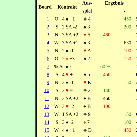
Aus-
Ergebnis
Board
Kontrakt
spiel
+
-
1
O:
4
♠
+1
♣
4
450
2
S:
2 SA -2
♠
3
200
3
N:
3 SA +2
♥
5
460
4
W:
3 SA +1
♠
3
630
5
N:
2
♠
-1
♥
A
100
6
O:
2
♦
+3
♠
2
150
7
%-Score
60 %
8
S:
4
♥
+1
♠
5
450
9
N:
2
♠
-1
♥
K
50
10
S:
3
♥
=
♣
2
140
11
N:
3 SA +2
♠
B
460
12
W:
3
♥
-2
♠
B
100
13
W:
1 SA +2
♣
9
150
14
S:
3
♠
-2
♦
7
100
15
W:
4
♠
+1
♣
D
450