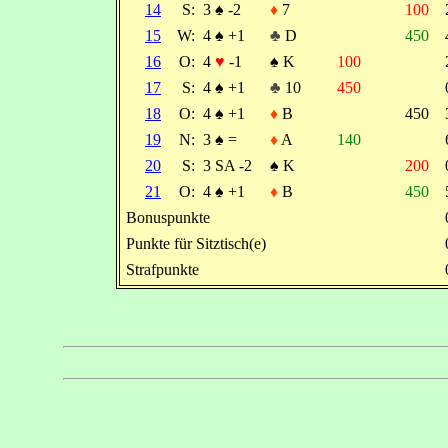
14
S:
3
♠
-2
♦
7
100
15
W:
4
♠
+1
♣
D
450
16
O:
4
♥
-1
♠
K
100
17
S:
4
♠
+1
♣
10
450
18
O:
4
♠
+1
♦
B
450
19
N:
3
♠
=
♦
A
140
20
S:
3 SA -2
♠
K
200
21
O:
4
♠
+1
♦
B
450
Bonuspunkte
Punkte für Sitztisch(e)
Strafpunkte