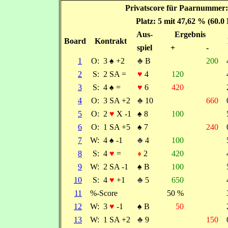
Privatscore für Paarnummer:
Platz: 5 mit 47,62 % (60.0
Aus-
Ergebnis
Board
Kontrakt
spiel
+
-
1
O:
3
♠
+2
♣
B
200
2
S:
2 SA =
♥
4
120
3
S:
4
♠
=
♥
6
420
4
O:
3 SA +2
♣
10
660
5
O:
2
♥
X -1
♠
8
100
6
O:
1 SA +5
♠
7
240
7
W:
4
♠
-1
♣
4
100
8
S:
4
♥
=
♦
2
420
9
W:
2 SA -1
♠
B
100
10
S:
4
♥
+1
♣
5
650
11
%-Score
50 %
12
W:
3
♥
-1
♠
B
50
13
W:
1 SA +2
♣
9
150