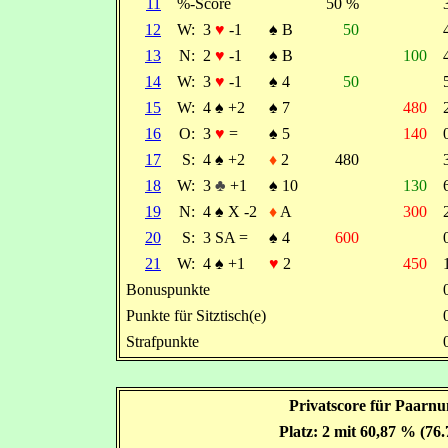
11
%-Score
50 %
12
W:
3
♥
-1
♠
B
50
13
N:
2
♥
-1
♠
B
100
14
W:
3
♥
-1
♠
4
50
15
W:
4
♠
+2
♠
7
480
16
O:
3
♥
=
♠
5
140
17
S:
4
♠
+2
♦
2
480
18
W:
3
♣
+1
♠
10
130
19
N:
4
♠
X -2
♦
A
300
20
S:
3 SA =
♠
4
600
21
W:
4
♠
+1
♥
2
450
Bonuspunkte
Punkte für Sitztisch(e)
Strafpunkte
Privatscore für Paarn
Platz: 2 mit 60,87 % (76