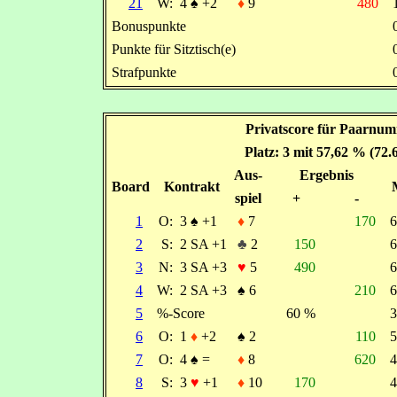
21
W:
4
♠
+2
♦
9
480
Bonuspunkte
Punkte für Sitztisch(e)
Strafpunkte
Privatscore für Paarnum
Platz: 3 mit 57,62 % (72
Aus-
Ergebnis
Board
Kontrakt
spiel
+
-
1
O:
3
♠
+1
♦
7
170
2
S:
2 SA +1
♣
2
150
3
N:
3 SA +3
♥
5
490
4
W:
2 SA +3
♠
6
210
5
%-Score
60 %
6
O:
1
♦
+2
♠
2
110
7
O:
4
♠
=
♦
8
620
8
S:
3
♥
+1
♦
10
170