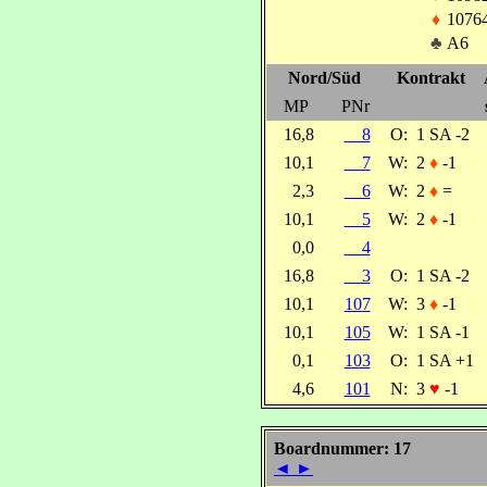
♦
1076
♣
A6
Nord/Süd
Kontrakt
MP
PNr
16,8
8
O:
1 SA -2
10,1
7
W:
2
♦
-1
2,3
6
W:
2
♦
=
10,1
5
W:
2
♦
-1
0,0
4
16,8
3
O:
1 SA -2
10,1
107
W:
3
♦
-1
10,1
105
W:
1 SA -1
0,1
103
O:
1 SA +1
4,6
101
N:
3
♥
-1
Boardnummer: 17
◄
►