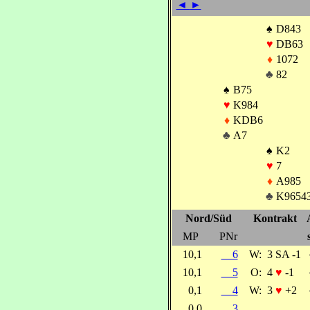
◄
►
♠
D843
♥
DB63
♦
1072
♣
82
♠
B75
♥
K984
♦
KDB6
♣
A7
♠
K2
♥
7
♦
A985
♣
K9654
Nord/Süd
Kontrakt
MP
PNr
10,1
6
W:
3 SA -1
10,1
5
O:
4
♥
-1
0,1
4
W:
3
♥
+2
0,0
3