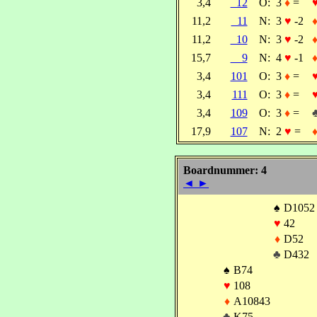
3,4
12
O:
3
♦
=
11,2
11
N:
3
♥
-2
11,2
10
N:
3
♥
-2
15,7
9
N:
4
♥
-1
3,4
101
O:
3
♦
=
3,4
111
O:
3
♦
=
3,4
109
O:
3
♦
=
17,9
107
N:
2
♥
=
Boardnummer: 4
◄
►
♠
D1052
♥
42
♦
D52
♣
D432
♠
B74
♥
108
♦
A10843
♣
K75