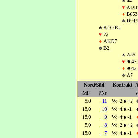
♠
64
♥
ADB
♦
B853
♣
D943
♠
KD1092
♥
72
♦
AKD7
♣
B2
♠
A85
♥
9643
♦
9642
♣
A7
Nord/Süd
Kontrakt
A
MP
PNr
s
5,0
11
W:
2
♠
+2
15,0
10
W:
4
♠
-1
15,0
9
W:
4
♠
-1
5,0
8
W:
2
♠
+2
15,0
7
W:
4
♠
-1