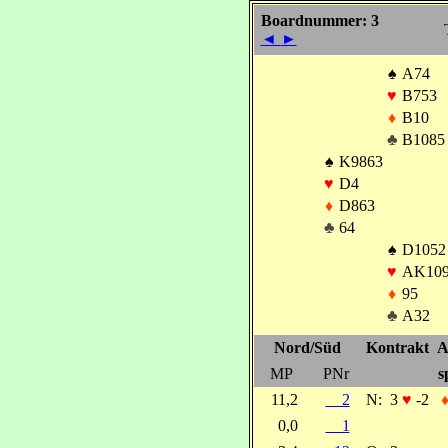
Boardnummer: 3
◄
►
♠
A74
♥
B753
♦
B10
♣
B1085
♠
K9863
♥
D4
♦
D863
♣
64
♠
D1052
♥
AK10
♦
95
♣
A32
Nord/Süd
Kontrakt
A
MP
PNr
s
11,2
2
N:
3
♥
-2
0,0
1