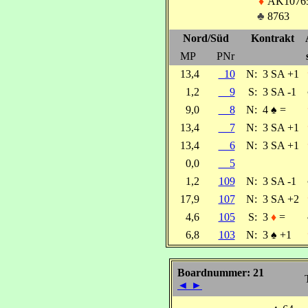
♦
AK1076
♣
8763
Nord/Süd
Kontrakt
MP
PNr
13,4
10
N:
3 SA +1
1,2
9
S:
3 SA -1
9,0
8
N:
4
♠
=
13,4
7
N:
3 SA +1
13,4
6
N:
3 SA +1
0,0
5
1,2
109
N:
3 SA -1
17,9
107
N:
3 SA +2
4,6
105
S:
3
♦
=
6,8
103
N:
3
♠
+1
Boardnummer: 21
◄
►