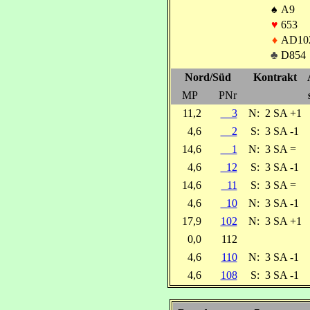
♠
A9
♥
653
♦
AD10
♣
D854
Nord/Süd
Kontrakt
MP
PNr
11,2
3
N:
2 SA +1
4,6
2
S:
3 SA -1
14,6
1
N:
3 SA =
4,6
12
S:
3 SA -1
14,6
11
S:
3 SA =
4,6
10
N:
3 SA -1
17,9
102
N:
3 SA +1
0,0
112
4,6
110
N:
3 SA -1
4,6
108
S:
3 SA -1