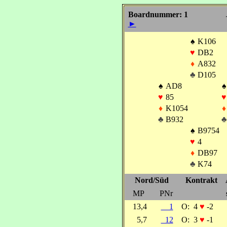
Boardnummer: 1
►
♠
K106
♥
DB2
♦
A832
♣
D105
♠
AD8
♠
♥
85
♥
♦
K1054
♦
♣
B932
♣
♠
B9754
♥
4
♦
DB97
♣
K74
Nord/Süd
Kontrakt
MP
PNr
13,4
1
O:
4
♥
-2
5,7
12
O:
3
♥
-1