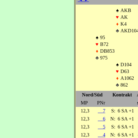
♠
AKB
♥
AK
♦
K4
♣
AKD10
♠
95
♥
B72
♦
DB853
♣
975
♠
D104
♥
D63
♦
A1062
♣
862
Nord/Süd
Kontrakt
MP
PNr
12,3
7
S:
6 SA +1
12,3
6
N:
6 SA +1
12,3
5
S:
6 SA +1
12,3
4
N:
6 SA +1