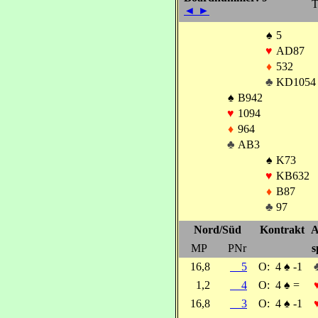
T
◄
►
♠
5
♥
AD87
♦
532
♣
KD1054
♠
B942
♥
1094
♦
964
♣
AB3
♠
K73
♥
KB632
♦
B87
♣
97
Nord/Süd
Kontrakt
A
MP
PNr
s
16,8
5
O:
4
♠
-1
1,2
4
O:
4
♠
=
16,8
3
O:
4
♠
-1