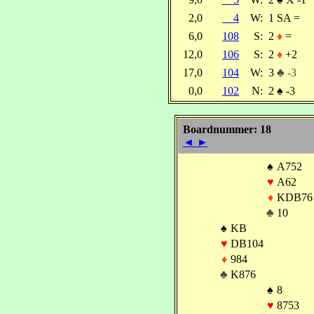
2,0
4
W:
1 SA =
6,0
108
S:
2
♦
=
12,0
106
S:
2
♦
+2
17,0
104
W:
3
♣ -3
0,0
102
N:
2
♠
-3
Boardnummer: 18
◄
►
♠
A752
♥
A62
♦
KDB76
♣
10
♠
KB
♥
DB104
♦
984
♣
K876
♠
8
♥
8753