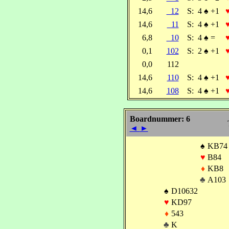
14,6
12
S:
4
♠
+1
14,6
11
S:
4
♠
+1
6,8
10
S:
4
♠
=
0,1
102
S:
2
♠
+1
0,0
112
14,6
110
S:
4
♠
+1
14,6
108
S:
4
♠
+1
Boardnummer: 6
◄
►
♠
KB74
♥
B84
♦
KB8
♣
A103
♠
D10632
♥
KD97
♦
543
♣
K