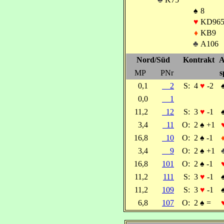
♠
8
♥
KD965
♦
KB9
♣
A106
Nord/Süd
Kontrakt
A
MP
PNr
s
0,1
2
S:
4
♥
-2
0,0
1
11,2
12
S:
3
♥
-1
3,4
11
O:
2
♠
+1
16,8
10
O:
2
♠
-1
3,4
9
O:
2
♠
+1
16,8
101
O:
2
♠
-1
11,2
111
S:
3
♥
-1
11,2
109
S:
3
♥
-1
6,8
107
O:
2
♠
=