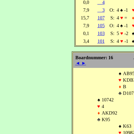
0,0
4
7,9
3
O:
4
♠
-1
15,7
107
S:
4
♥
=
7,9
105
O:
4
♠
-1
0,1
103
S:
5
♥
-2
3,4
101
S:
4
♥
-1
Boardnummer: 16
◄
►
♠
AB9
♥
KDB
♦
B
♣
D107
♠
10742
♥
4
♦
AKD92
♣
K95
♠
K63
♥
1098