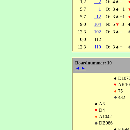
1,2
2
O:
4
♠
=
5,7
1
O:
3
♠
+1
5,7
12
O:
3
♠
+1
9,0
104
N:
5
♥
-3
12,3
102
O:
3
♠
=
0,0
112
12,3
110
O:
3
♠
=
Boardnummer: 10
◄
►
♠
D107
♥
AK10
♦
75
♣
432
♠
A3
♥
D4
♦
A1042
♣
DB986
♠
KB94