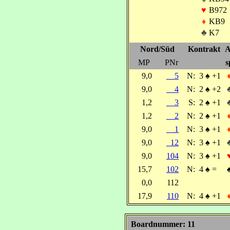
♥
B972
♦
KB9
♣
K7
Nord/Süd
Kontrakt
A
MP
PNr
s
9,0
5
N:
3
♠
+1
9,0
4
N:
2
♠
+2
1,2
3
S:
2
♠
+1
1,2
2
N:
2
♠
+1
9,0
1
N:
3
♠
+1
9,0
12
N:
3
♠
+1
9,0
104
N:
3
♠
+1
15,7
102
N:
4
♠
=
0,0
112
17,9
110
N:
4
♠
+1
Boardnummer: 11