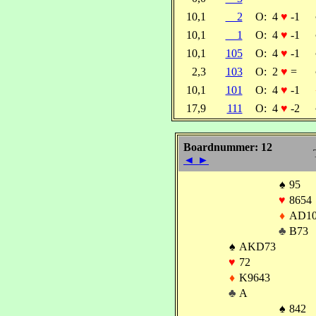
10,1
2
O:
4
♥
-1
10,1
1
O:
4
♥
-1
10,1
105
O:
4
♥
-1
2,3
103
O:
2
♥
=
10,1
101
O:
4
♥
-1
17,9
111
O:
4
♥
-2
Boardnummer: 12
◄
►
♠
95
♥
8654
♦
AD10
♣
B73
♠
AKD73
♥
72
♦
K9643
♣
A
♠
842