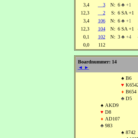
3,4
3
N:
6
♣ +1
12,3
2
S:
6 SA +1
3,4
106
N:
6
♣ +1
12,3
104
N:
6 SA +1
0,1
102
N:
3
♣ +4
0,0
112
Boardnummer: 14
◄
►
♠
B6
♥
K654
♦
B654
♣
D5
♠
AKD9
♥
D8
♦
AD107
♣
983
♠
8742