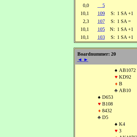
0,0
5
10,1
109
S:
1 SA +1
2,3
107
S:
1 SA =
10,1
105
N:
1 SA +1
10,1
103
S:
1 SA +1
Boardnummer: 20
◄
►
♠
AB1072
♥
KD92
♦
B
♣
AB10
♠
D653
♥
B108
♦
8432
♣
D5
♠
K4
♥
3