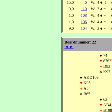
15,0
6
W:
4
♠
-1
9,0
110
W:
3
♠
=
1,0
108
W:
4
♠
=
1,0
106
W:
4
♠
=
9,0
104
W:
3
♠
=
Boardnummer: 22
◄
►
♠
74
♥
8763
♦
D93
♣
K97
♠
AKD109
♥
K95
♦
A5
♣
B65
♠
63
♥
AB4
♦
B108