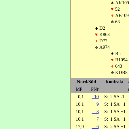
♠
AK109
♥
52
♦
AB109
♣
63
♠
D2
♥
K863
♦
D72
♣
A974
♠
B5
♥
B1094
♦
643
♣
KDB8
Nord/Süd
Kontrakt
MP
PNr
0,1
10
S:
2 SA -1
10,1
9
S:
1 SA +1
10,1
8
S:
1 SA +1
10,1
7
S:
1 SA +1
17,9
6
S:
2 SA +1