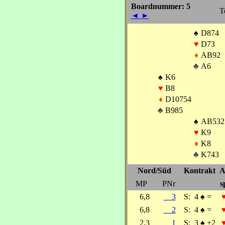
Boardnummer: 5
T
◄
►
♠
D874
♥
D73
♦
AB92
♣
A6
♠
K6
♥
B8
♦
D10754
♣
B985
♠
AB532
♥
K9
♦
K8
♣
K743
Nord/Süd
Kontrakt
A
MP
PNr
s
6,8
3
S:
4
♠
=
6,8
2
S:
4
♠
=
2,3
1
S:
3
♠
+2