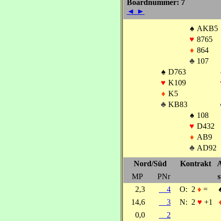
Boardnummer: 7
◄
►
♠
AKB5
♥
8765
♦
864
♣
107
♠
D763
♥
K109
♦
K5
♣
KB83
♠
108
♥
D432
♦
AB9
♣
AD92
Nord/Süd
Kontrakt
A
MP
PNr
s
2,3
4
O:
2
♦
=
14,6
3
N:
2
♥
+1
0,0
2