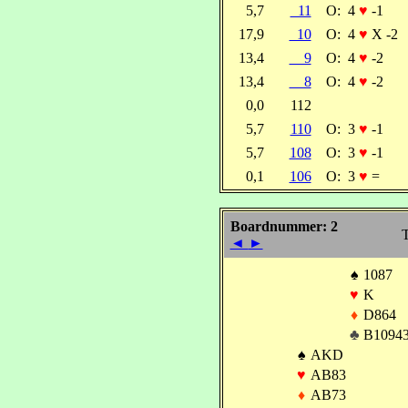
5,7
11
O:
4
♥
-1
17,9
10
O:
4
♥
X -2
13,4
9
O:
4
♥
-2
13,4
8
O:
4
♥
-2
0,0
112
5,7
110
O:
3
♥
-1
5,7
108
O:
3
♥
-1
0,1
106
O:
3
♥
=
Boardnummer: 2
T
◄
►
♠
1087
♥
K
♦
D864
♣
B1094
♠
AKD
♥
AB83
♦
AB73