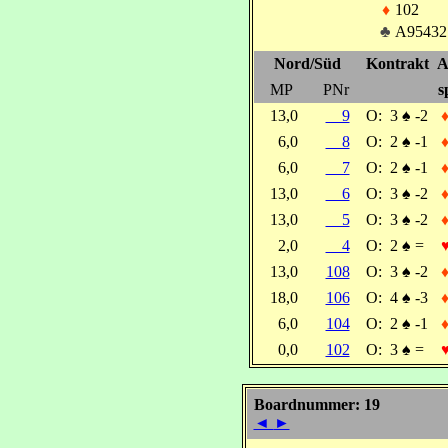
♦
102
♣
A95432
Nord/Süd
Kontrakt
A
MP
PNr
s
13,0
9
O:
3
♠
-2
6,0
8
O:
2
♠
-1
6,0
7
O:
2
♠
-1
13,0
6
O:
3
♠
-2
13,0
5
O:
3
♠
-2
2,0
4
O:
2
♠
=
13,0
108
O:
3
♠
-2
18,0
106
O:
4
♠
-3
6,0
104
O:
2
♠
-1
0,0
102
O:
3
♠
=
Boardnummer: 19
◄
►