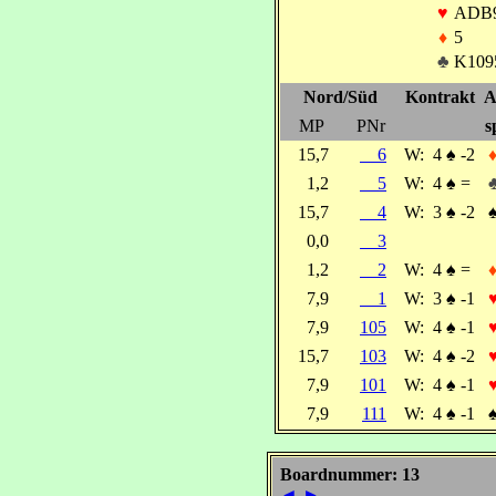
♥
ADB
♦
5
♣
K109
Nord/Süd
Kontrakt
A
MP
PNr
s
15,7
6
W:
4
♠
-2
1,2
5
W:
4
♠
=
15,7
4
W:
3
♠
-2
0,0
3
1,2
2
W:
4
♠
=
7,9
1
W:
3
♠
-1
7,9
105
W:
4
♠
-1
15,7
103
W:
4
♠
-2
7,9
101
W:
4
♠
-1
7,9
111
W:
4
♠
-1
Boardnummer: 13
◄
►