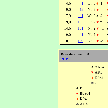
4,6
1
O:
3
♦
-1
9,0
12
N:
2
♥
=
17,9
11
W:
2
♠
-2
9,0
103
S:
2
♥
=
14,6
101
N:
2
♥
+1
9,0
111
N:
2
♥
=
0,1
109
N:
2
♥
-2
Boardnummer: 8
◄
►
♠
AK743
♥
AK5
♦
D532
♣
-
♠
B
♥
B9864
♦
K94
♣
AD43