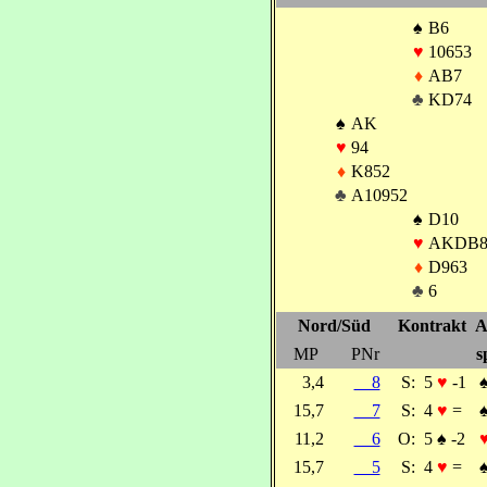
♠
B6
♥
10653
♦
AB7
♣
KD74
♠
AK
♥
94
♦
K852
♣
A10952
♠
D10
♥
AKDB8
♦
D963
♣
6
Nord/Süd
Kontrakt
A
MP
PNr
s
3,4
8
S:
5
♥
-1
15,7
7
S:
4
♥
=
11,2
6
O:
5
♠
-2
15,7
5
S:
4
♥
=