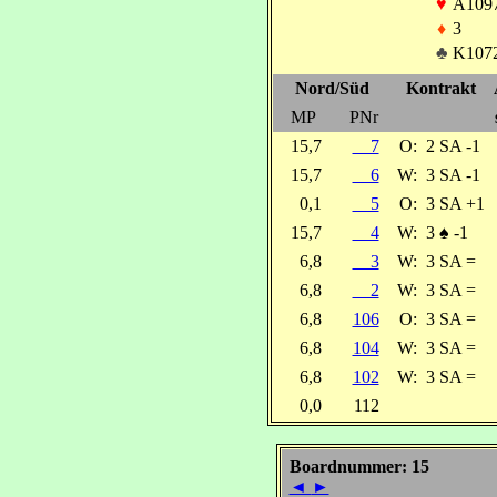
♥
A109
♦
3
♣
K107
Nord/Süd
Kontrakt
MP
PNr
15,7
7
O:
2 SA -1
15,7
6
W:
3 SA -1
0,1
5
O:
3 SA +1
15,7
4
W:
3
♠
-1
6,8
3
W:
3 SA =
6,8
2
W:
3 SA =
6,8
106
O:
3 SA =
6,8
104
W:
3 SA =
6,8
102
W:
3 SA =
0,0
112
Boardnummer: 15
◄
►