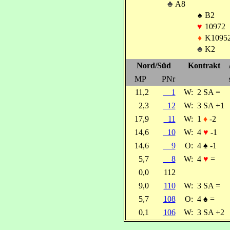
♣
A8
♠
B2
♥
10972
♦
K1095
♣
K2
Nord/Süd
Kontrakt
MP
PNr
11,2
1
W:
2 SA =
2,3
12
W:
3 SA +1
17,9
11
W:
1
♦
-2
14,6
10
W:
4
♥
-1
14,6
9
O:
4
♠
-1
5,7
8
W:
4
♥
=
0,0
112
9,0
110
W:
3 SA =
5,7
108
O:
4
♠
=
0,1
106
W:
3 SA +2