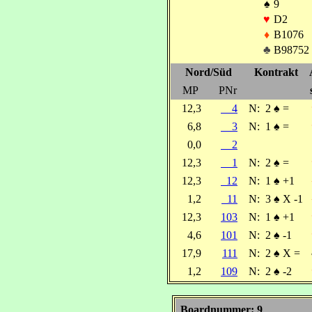
♠
9
♥
D2
♦
B1076
♣
B98752
Nord/Süd
Kontrakt
MP
PNr
12,3
4
N:
2
♠
=
6,8
3
N:
1
♠
=
0,0
2
12,3
1
N:
2
♠
=
12,3
12
N:
1
♠
+1
1,2
11
N:
3
♠
X -1
12,3
103
N:
1
♠
+1
4,6
101
N:
2
♠
-1
17,9
111
N:
2
♠
X =
1,2
109
N:
2
♠
-2
Boardnummer: 9