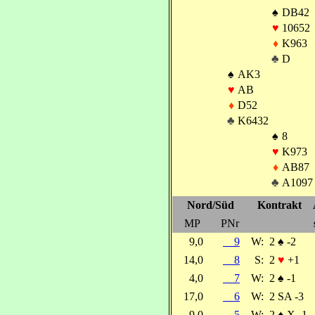
♠
DB42
♥
10652
♦
K963
♣
D
♠
AK3
♥
AB
♦
D52
♣
K6432
♠
8
♥
K973
♦
AB87
♣
A1097
Nord/Süd
Kontrakt
MP
PNr
9,0
9
W:
2
♠
-2
14,0
8
S:
2
♥
+1
4,0
7
W:
2
♠
-1
17,0
6
W:
2 SA -3
9,0
5
W:
2
♠
X -1