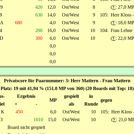
9
420
12,0
Ost/West
8
(∑: 27,0 MP
9
630
14,0
Ost/West
9
105:
Herr Kloss 
A
680
4,0
Ost/West
9
(∑: 18,0 MP
4
200
16,0
Ost/West
10
104:
Frau Lehne 
D
300
6,0
Ost/West
10
(∑: 22,0 MP
0,0
0,0
0,0
Privatscore für Paarnummer: 3: Herr Mattern - Frau Mattern
Platz: 19 mit 41,94 % (151.0 MP von 360) (20 Boards mit Top: 18)
s-
Ergebnis
gespielt
in
MP
gegen
iel
+
-
als
Runde
K
450
6,0
Ost/West
10
105:
Herr Kloss 
3
1010
15,0
Ost/West
10
(∑: 21,0 MP
Board nicht gespielt