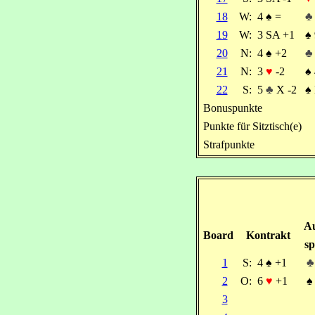
18
W:
4
♠
=
♣
19
W:
3 SA +1
♠
20
N:
4
♠
+2
♣
21
N:
3
♥
-2
♠
22
S:
5
♣
X -2
♠
Bonuspunkte
Punkte für Sitztisch(e)
Strafpunkte
Au
Board
Kontrakt
sp
1
S:
4
♠
+1
♣
2
O:
6
♥
+1
♠
3