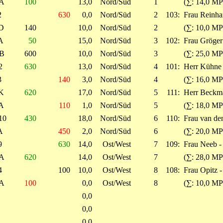
A
100
13,0
Nord/Süd
1
(∑: 14,0 MP
2
630
0,0
Nord/Süd
2
103:
Frau Reinhar
D
140
10,0
Nord/Süd
2
(∑: 10,0 MP
A
50
15,0
Nord/Süd
3
102:
Frau Gröger
B
600
10,0
Nord/Süd
3
(∑: 25,0 MP
2
630
13,0
Nord/Süd
4
101:
Herr Kühne 
3
140
3,0
Nord/Süd
4
(∑: 16,0 MP
K
620
17,0
Nord/Süd
5
111:
Herr Beckma
A
110
1,0
Nord/Süd
5
(∑: 18,0 MP
10
430
18,0
Nord/Süd
6
110:
Frau van den
A
450
2,0
Nord/Süd
6
(∑: 20,0 MP
9
630
14,0
Ost/West
7
109:
Frau Neeb -
A
620
14,0
Ost/West
7
(∑: 28,0 MP
4
100
10,0
Ost/West
8
108:
Frau Opitz 
A
100
0,0
Ost/West
8
(∑: 10,0 MP
0,0
0,0
0,0