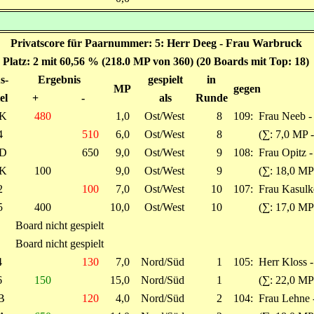
Privatscore für Paarnummer: 5: Herr Deeg - Frau Warbruck
Platz: 2 mit 60,56 % (218.0 MP von 360) (20 Boards mit Top: 18)
s-
Ergebnis
gespielt
in
MP
gegen
el
+
-
als
Runde
K
480
1,0
Ost/West
8
109:
Frau Neeb -
4
510
6,0
Ost/West
8
(∑: 7,0 MP 
D
650
9,0
Ost/West
9
108:
Frau Opitz 
K
100
9,0
Ost/West
9
(∑: 18,0 MP
2
100
7,0
Ost/West
10
107:
Frau Kasulk
5
400
10,0
Ost/West
10
(∑: 17,0 MP
Board nicht gespielt
Board nicht gespielt
4
130
7,0
Nord/Süd
1
105:
Herr Kloss -
6
150
15,0
Nord/Süd
1
(∑: 22,0 MP
B
120
4,0
Nord/Süd
2
104:
Frau Lehne 