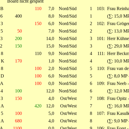
Board nicht gespielt
B
110
7,0
Nord/Süd
1
103:
Frau Reinhar
6
400
8,0
Nord/Süd
1
(∑: 15,0 MP
3
150
6,0
Nord/Süd
2
102:
Frau Gröger
5
50
7,0
Nord/Süd
2
(∑: 13,0 MP
3
200
14,0
Nord/Süd
3
101:
Herr Kühne
2
150
15,0
Nord/Süd
3
(∑: 29,0 MP
8
110
9,0
Nord/Süd
4
111:
Herr Beckma
K
170
1,0
Nord/Süd
4
(∑: 10,0 MP
8
100
2,0
Nord/Süd
5
110:
Frau van de
D
100
6,0
Nord/Süd
5
(∑: 8,0 MP 
A
100
0,0
Nord/Süd
6
109:
Frau Neeb 
4
100
12,0
Nord/Süd
6
(∑: 12,0 MP
3
150
4,0
Ost/West
7
108:
Frau Opitz 
A
420
12,0
Ost/West
7
(∑: 16,0 MP
5
100
5,0
Ost/West
8
107:
Frau Kasulk
A
680
4,0
Ost/West
8
(∑: 9,0 MP 
A
1100
0,0
Ost/West
9
106:
Frau Forst -