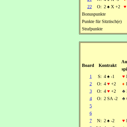
22
O:
2
♠
X +2
♥
Bonuspunkte
Punkte für Sitztisch(e)
Strafpunkte
Au
Board
Kontrakt
spi
1
S:
4
♠
-1
♥
2
O:
4
♥
+2
♦
3
O:
4
♥
+2
♣
4
O:
2 SA -2
♣
5
6
7
N:
2
♠
-2
♥