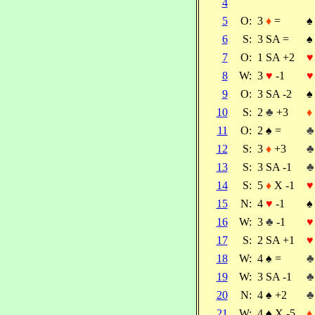
4
5
O:
3
♦
=
♠
6
S:
3 SA =
♠
7
O:
1 SA +2
♥
8
W:
3
♥
-1
♥
9
O:
3 SA -2
♠
10
S:
2
♣
+3
♦
11
O:
2
♠
=
♣
12
S:
3
♦
+3
♣
13
S:
3 SA -1
♣
14
S:
5
♦
X -1
♥
15
N:
4
♥
-1
♠
16
W:
3
♣
-1
♥
17
S:
2 SA +1
♥
18
W:
4
♠
=
♣
19
W:
3 SA -1
♣
20
N:
4
♠
+2
♣
21
W:
4
♠
X -5
♦