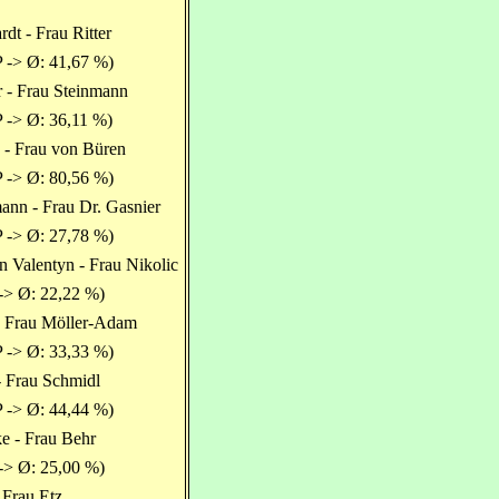
dt - Frau Ritter
 -> Ø: 41,67 %)
 - Frau Steinmann
 -> Ø: 36,11 %)
 - Frau von Büren
 -> Ø: 80,56 %)
nn - Frau Dr. Gasnier
 -> Ø: 27,78 %)
n Valentyn - Frau Nikolic
-> Ø: 22,22 %)
- Frau Möller-Adam
 -> Ø: 33,33 %)
- Frau Schmidl
 -> Ø: 44,44 %)
e - Frau Behr
-> Ø: 25,00 %)
 Frau Etz