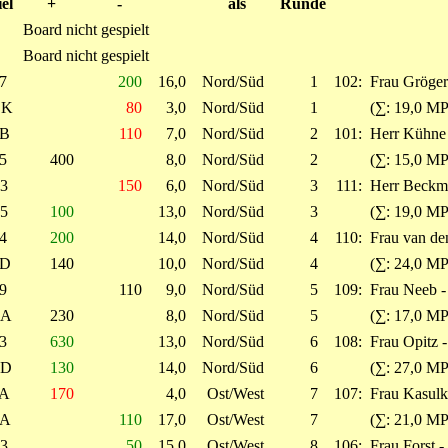
iel
+
-
als
Runde
Board nicht gespielt
Board nicht gespielt
7
200
16,0
Nord/Süd
1
102:
Frau Gröger
K
80
3,0
Nord/Süd
1
(∑: 19,0 MP
B
110
7,0
Nord/Süd
2
101:
Herr Kühne 
5
400
8,0
Nord/Süd
2
(∑: 15,0 MP
3
150
6,0
Nord/Süd
3
111:
Herr Beckma
5
100
13,0
Nord/Süd
3
(∑: 19,0 MP
4
200
14,0
Nord/Süd
4
110:
Frau van de
D
140
10,0
Nord/Süd
4
(∑: 24,0 MP
9
110
9,0
Nord/Süd
5
109:
Frau Neeb -
A
230
8,0
Nord/Süd
5
(∑: 17,0 MP
3
630
13,0
Nord/Süd
6
108:
Frau Opitz 
D
130
14,0
Nord/Süd
6
(∑: 27,0 MP
A
170
4,0
Ost/West
7
107:
Frau Kasulk
A
110
17,0
Ost/West
7
(∑: 21,0 MP
3
50
15,0
Ost/West
8
106:
Frau Forst -