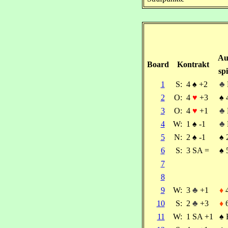
Au
Board
Kontrakt
spi
1
S:
4
♠
+2
♣
2
O:
4
♥
+3
♠
3
O:
4
♥
+1
♣
4
W:
1
♠
-1
♣
5
N:
2
♠
-1
♠
6
S:
3 SA =
♠
7
8
9
W:
3
♣
+1
♦
10
S:
2
♣
+3
♦
11
W:
1 SA +1
♠