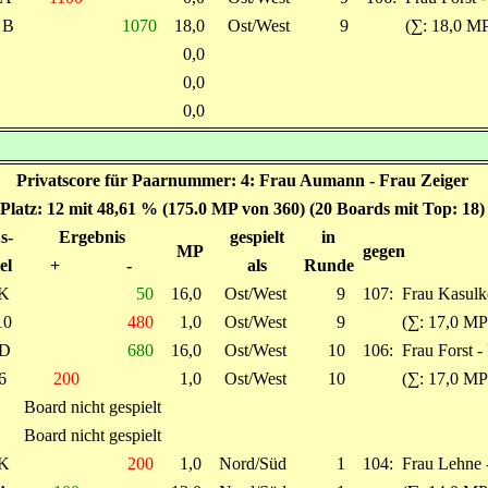
B
1070
18,0
Ost/West
9
(∑: 18,0 MP
0,0
0,0
0,0
Privatscore für Paarnummer: 4: Frau Aumann - Frau Zeiger
Platz: 12 mit 48,61 % (175.0 MP von 360) (20 Boards mit Top: 18)
s-
Ergebnis
gespielt
in
MP
gegen
el
+
-
als
Runde
K
50
16,0
Ost/West
9
107:
Frau Kasulk
10
480
1,0
Ost/West
9
(∑: 17,0 MP
D
680
16,0
Ost/West
10
106:
Frau Forst -
6
200
1,0
Ost/West
10
(∑: 17,0 MP
Board nicht gespielt
Board nicht gespielt
K
200
1,0
Nord/Süd
1
104:
Frau Lehne 