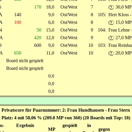
6
170
18,0
Ost/West
7
(∑: 30,0 MP
A
140
9,0
Ost/West
8
105:
Herr Kloss -
A
100
6,0
Ost/West
8
(∑: 15,0 MP
4
50
15,0
Ost/West
9
104:
Frau Lehne 
A
420
12,0
Ost/West
9
(∑: 27,0 MP
9
600
9,0
Ost/West
10
103:
Frau Reinhar
A
650
11,0
Ost/West
10
(∑: 20,0 MP
Board nicht gespielt
Board nicht gespielt
0,0
0,0
0,0
Privatscore für Paarnummer: 2: Frau Hundhausen - Frau Stern
Platz: 4 mit 58,06 % (209.0 MP von 360) (20 Boards mit Top: 18)
s-
Ergebnis
gespielt
in
MP
gegen