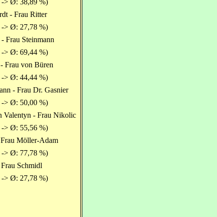
 -> Ø: 38,89 %)
dt - Frau Ritter
 -> Ø: 27,78 %)
 - Frau Steinmann
 -> Ø: 69,44 %)
- Frau von Büren
 -> Ø: 44,44 %)
nn - Frau Dr. Gasnier
 -> Ø: 50,00 %)
 Valentyn - Frau Nikolic
 -> Ø: 55,56 %)
 Frau Möller-Adam
 -> Ø: 77,78 %)
- Frau Schmidl
 -> Ø: 27,78 %)