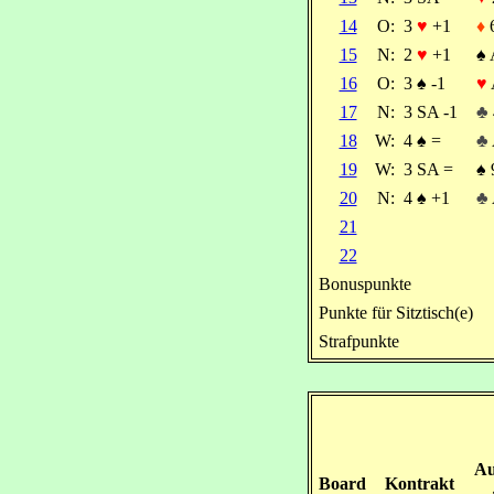
14
O:
3
♥
+1
♦
15
N:
2
♥
+1
♠
16
O:
3
♠
-1
♥
17
N:
3 SA -1
♣
18
W:
4
♠
=
♣
19
W:
3 SA =
♠
20
N:
4
♠
+1
♣
21
22
Bonuspunkte
Punkte für Sitztisch(e)
Strafpunkte
Au
Board
Kontrakt