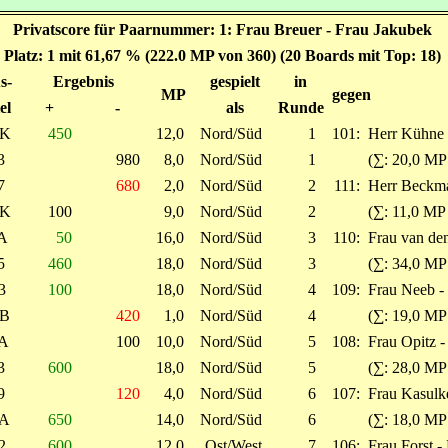
Privatscore für Paarnummer: 1: Frau Breuer - Frau Jakubek
Platz: 1 mit 61,67 % (222.0 MP von 360) (20 Boards mit Top: 18)
s-
Ergebnis
gespielt
in
MP
gegen
el
+
-
als
Runde
K
450
12,0
Nord/Süd
1
101:
Herr Kühne 
3
980
8,0
Nord/Süd
1
(∑: 20,0 MP
7
680
2,0
Nord/Süd
2
111:
Herr Beckma
K
100
9,0
Nord/Süd
2
(∑: 11,0 MP
A
50
16,0
Nord/Süd
3
110:
Frau van den
5
460
18,0
Nord/Süd
3
(∑: 34,0 MP
3
100
18,0
Nord/Süd
4
109:
Frau Neeb -
B
420
1,0
Nord/Süd
4
(∑: 19,0 MP
A
100
10,0
Nord/Süd
5
108:
Frau Opitz -
3
600
18,0
Nord/Süd
5
(∑: 28,0 MP
9
120
4,0
Nord/Süd
6
107:
Frau Kasulk
A
650
14,0
Nord/Süd
6
(∑: 18,0 MP
2
600
12,0
Ost/West
7
106:
Frau Forst -