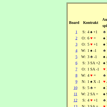
Au
Board
Kontrakt
spi
1
S:
4
♠
+1
♣
2
O:
6
♥
=
♠
3
O:
5
♥
+1
♠
4
W:
1
♠
-1
♣
5
W:
3
♣
-1
♠
6
S:
3 SA +2
♠
7
O:
1 SA -1
♥
8
W:
4
♥
=
♣
9
N:
1
♠
X -1
♥
10
S:
5
♣
=
♠
11
W:
2 SA =
♠
12
S:
4
♥
+1
♣
13
N:
3 SA =
♥