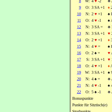
8
W:
4
♥
-2
♣
9
O:
3 SA +1
♦
10
N:
2
♥
+1
♠
11
O:
4
♥
-1
♠
12
N:
3 SA =
♣
13
N:
3 SA +1
♥
14
O:
2
♥
+1
♦
15
N:
4
♥
=
♠
16
O:
2
♠
=
♥
17
S:
3 SA +1
♥
18
O:
4
♥
+1
♦
19
W:
3 SA +1
♠
20
N:
4
♠
=
♣
21
N:
4
♥
-1
♠
22
O:
5
♠
-1
♣
Bonuspunkte
Punkte für Sitztisch(e)
Strafpunkte