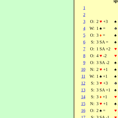
sp
1
2
3
O:
2
♥
+3
♠
4
W:
1
♠
=
♣
5
O:
3
♦
=
♠
6
S:
3 SA =
♠
7
O:
1 SA +2
♥
8
O:
4
♥
-2
♥
9
O:
3 SA -2
♠
10
N:
2
♥
+1
♠
11
W:
1
♠
+1
♠
12
S:
3
♥
+3
♣
13
S:
3 SA +1
♠
14
S:
3
♦
+1
♥
15
N:
3
♥
+1
♠
16
O:
2
♠
=
♥
17
S:
3 SA -1
♥