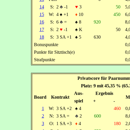
14
S:
2
♣
-1
♥
3
50
5
15
W:
4
♠
+1
♦
10
450
6
16
S:
6
♣
=
♠
8
920
8
17
S:
2
♥
-1
♠
K
50
4
18
S:
3 SA +1
♠
5
630
4
Bonuspunkte
0
Punkte für Sitztisch(e)
0
Strafpunkte
0
Privatscore für Paarnumm
Platz: 9 mit 45,35 % (65
Aus-
Ergebnis
Board
Kontrakt
M
spiel
+
-
1
W:
3 SA +2
♠
4
460
0
2
N:
3 SA =
♣
2
600
8
3
O:
1 SA +3
♦
4
180
2