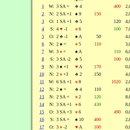
1
W:
3 SA =
♣
4
400
2
2
N:
2 SA +1
♠
9
150
2
3
O:
1 SA +1
♣
5
120
4
4
S:
4
♥
-1
♦
6
100
7
5
O:
2
♣
-1
♠
A
50
4
6
N:
2
♠
=
♦
5
110
3
7
W:
3
♦
=
♠
A
110
6
8
S:
3 SA -2
♣
5
100
0
9
N:
3
♠
+1
♥
A
170
0
10
N:
2
♦
+3
♣
2
150
4
11
W:
6 SA +1
♦
8
1020
2
12
N:
2
♠
=
♣
4
110
4
13
N:
2 SA =
♦
2
120
8
14
N:
3 SA +1
♦
6
430
8
15
O:
3 SA +3
♦
6
490
0
16
S:
3 SA =
♠
10
400
2
17
O:
3
♦
-2
♥
A
100
0