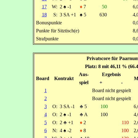
17
W:
2
♠
-1
♦
7
50
6
18
S:
3 SA +1
♠
5
630
4
Bonuspunkte
0
Punkte für Sitztisch(e)
8
Strafpunkte
0
Privatscore für Paarnum
Platz: 8 mit 46,11 % (66
Aus-
Ergebnis
Board
Kontrakt
M
spiel
+
-
1
Board nicht gespielt
2
Board nicht gespielt
3
O:
3 SA -1
♣
5
100
6
4
O:
2
♠
-1
♣
A
100
4
5
O:
2
♣
+1
♦
2
110
2
6
N:
4
♠
-2
♦
8
100
2