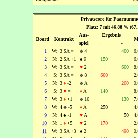
Privatscore für Paarnumme
Platz: 7 mit 46,88 % (67
Aus-
Ergebnis
Board
Kontrakt
M
spiel
+
-
1
W:
3 SA =
♣
4
400
6
2
N:
2 SA +1
♠
9
150
6
3
W:
3 SA =
♥
2
600
8
4
S:
3 SA =
♣
8
600
2
5
N:
3
♦
-2
♣
A
200
0
6
S:
3
♥
=
♦
A
140
8
7
W:
3
♦
+1
♣
10
130
7
8
W:
4
♣
-5
♦
A
250
4
9
N:
4
♠
-1
♥
A
50
4
10
N:
1
♦
+5
♥
2
170
2
11
W:
3 SA +3
♠
2
490
0