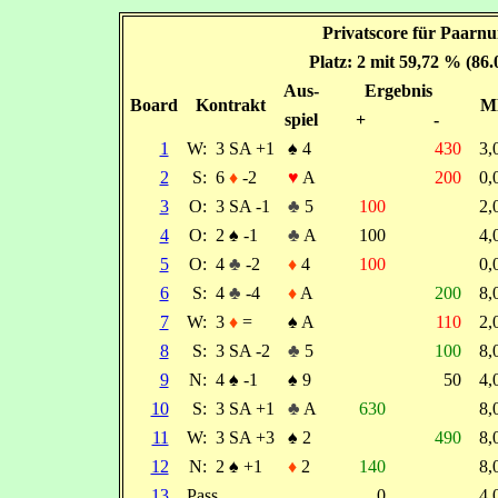
Privatscore für Paarn
Platz: 2 mit 59,72 % (86
Aus-
Ergebnis
Board
Kontrakt
M
spiel
+
-
1
W:
3 SA +1
♠
4
430
3
2
S:
6
♦
-2
♥
A
200
0
3
O:
3 SA -1
♣
5
100
2
4
O:
2
♠
-1
♣
A
100
4
5
O:
4
♣
-2
♦
4
100
0
6
S:
4
♣
-4
♦
A
200
8
7
W:
3
♦
=
♠
A
110
2
8
S:
3 SA -2
♣
5
100
8
9
N:
4
♠
-1
♠
9
50
4
10
S:
3 SA +1
♣
A
630
8
11
W:
3 SA +3
♠
2
490
8
12
N:
2
♠
+1
♦
2
140
8
13
Pass
0
4