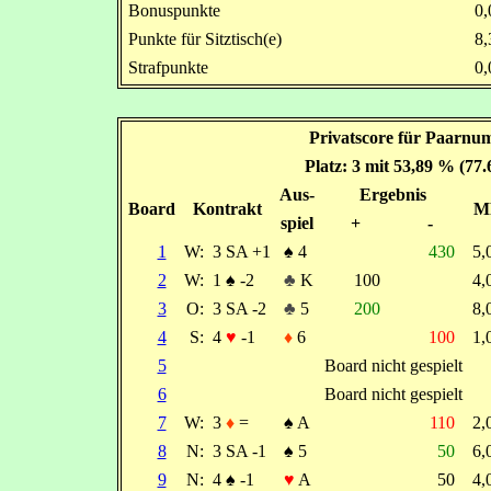
Bonuspunkte
0
Punkte für Sitztisch(e)
8
Strafpunkte
0
Privatscore für Paarnu
Platz: 3 mit 53,89 % (77
Aus-
Ergebnis
Board
Kontrakt
M
spiel
+
-
1
W:
3 SA +1
♠
4
430
5
2
W:
1
♠
-2
♣
K
100
4
3
O:
3 SA -2
♣
5
200
8
4
S:
4
♥
-1
♦
6
100
1
5
Board nicht gespielt
6
Board nicht gespielt
7
W:
3
♦
=
♠
A
110
2
8
N:
3 SA -1
♠
5
50
6
9
N:
4
♠
-1
♥
A
50
4