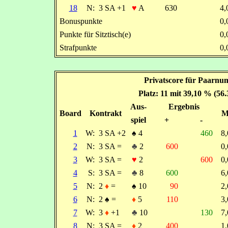
18
N:
3 SA +1
♥
A
630
4
Bonuspunkte
0
Punkte für Sitztisch(e)
0
Strafpunkte
0
Privatscore für Paarnu
Platz: 11 mit 39,10 % (56
Aus-
Ergebnis
Board
Kontrakt
M
spiel
+
-
1
W:
3 SA +2
♠
4
460
8
2
N:
3 SA =
♣
2
600
0
3
W:
3 SA =
♥
2
600
0
4
S:
3 SA =
♣
8
600
6
5
N:
2
♦
=
♠
10
90
2
6
N:
2
♠
=
♦
5
110
3
7
W:
3
♦
+1
♣
10
130
7
8
N:
3 SA =
♦
2
400
1