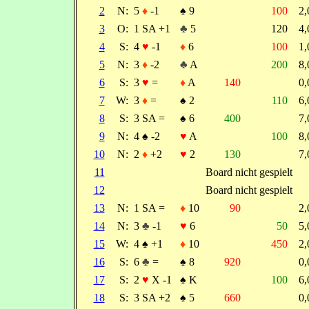
2
N:
5
♦
-1
♠
9
100
2
3
O:
1 SA +1
♣
5
120
4
4
S:
4
♥
-1
♦
6
100
1
5
N:
3
♦
-2
♣
A
200
8
6
S:
3
♥
=
♦
A
140
0
7
W:
3
♦
=
♠
2
110
6
8
S:
3 SA =
♠
6
400
7
9
N:
4
♠
-2
♥
A
100
8
10
N:
2
♦
+2
♥
2
130
7
11
Board nicht gespielt
12
Board nicht gespielt
13
N:
1 SA =
♦
10
90
2
14
N:
3
♣
-1
♥
6
50
5
15
W:
4
♠
+1
♦
10
450
2
16
S:
6
♣
=
♠
8
920
0
17
S:
2
♥
X -1
♠
K
100
6
18
S:
3 SA +2
♠
5
660
0