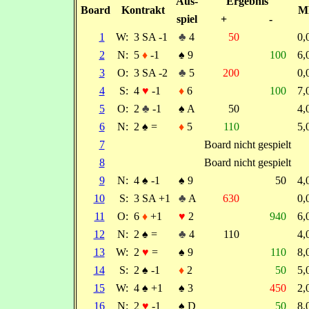
Aus-
Ergebnis
Board
Kontrakt
M
spiel
+
-
1
W:
3 SA -1
♣
4
50
0
2
N:
5
♦
-1
♠
9
100
6
3
O:
3 SA -2
♣
5
200
0
4
S:
4
♥
-1
♦
6
100
7
5
O:
2
♣
-1
♠
A
50
4
6
N:
2
♠
=
♦
5
110
5
7
Board nicht gespielt
8
Board nicht gespielt
9
N:
4
♠
-1
♠
9
50
4
10
S:
3 SA +1
♣
A
630
0
11
O:
6
♦
+1
♥
2
940
6
12
N:
2
♠
=
♣
4
110
4
13
W:
2
♥
=
♠
9
110
8
14
S:
2
♠
-1
♦
2
50
5
15
W:
4
♠
+1
♠
3
450
2
16
N:
2
♥
-1
♠
D
50
8