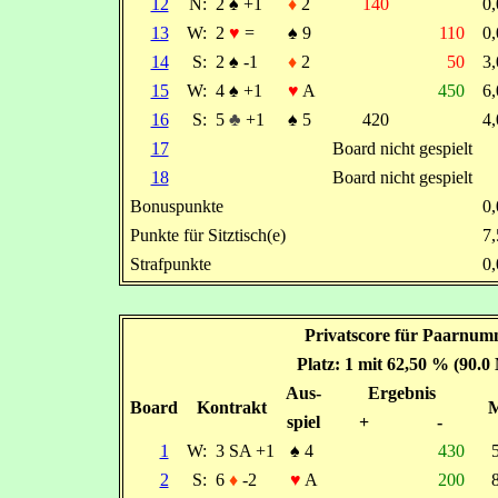
12
N:
2
♠
+1
♦
2
140
0
13
W:
2
♥
=
♠
9
110
0
14
S:
2
♠
-1
♦
2
50
3
15
W:
4
♠
+1
♥
A
450
6
16
S:
5
♣
+1
♠
5
420
4
17
Board nicht gespielt
18
Board nicht gespielt
Bonuspunkte
0
Punkte für Sitztisch(e)
7
Strafpunkte
0
Privatscore für Paarnum
Platz: 1 mit 62,50 % (90.0
Aus-
Ergebnis
Board
Kontrakt
spiel
+
-
1
W:
3 SA +1
♠
4
430
2
S:
6
♦
-2
♥
A
200