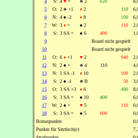
4
S:
4
♥
=
♣
2
620
8
5
O:
2
♣
+1
♦
2
110
6
6
N:
4
♠
-2
♦
8
100
6
7
W:
3
♦
=
♠
2
110
2
8
S:
3 SA =
♠
6
400
1
9
Board nicht gespielt
10
Board nicht gespielt
11
O:
6
♦
+1
♥
2
940
2
12
N:
2
♠
=
♣
4
110
4
13
N:
1 SA -1
♦
10
100
2
14
S:
2
♠
-1
♣
B
50
3
15
O:
3 SA +3
♦
6
490
8
16
S:
3 SA =
♠
10
400
6
17
W:
2
♠
=
♥
5
110
0
18
S:
3 SA =
♠
5
600
0
Bonuspunkte
0
Punkte für Sitztisch(e)
7
Strafpunkte
0