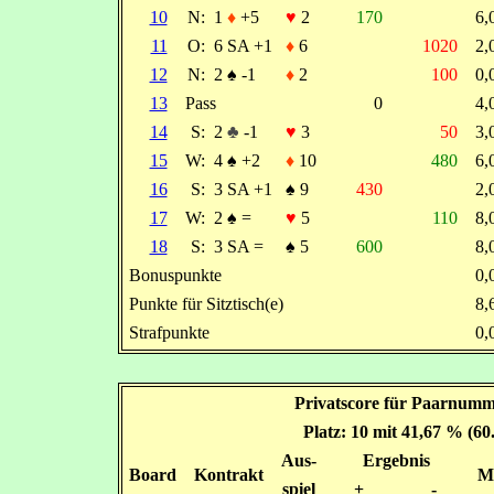
10
N:
1
♦
+5
♥
2
170
6
11
O:
6 SA +1
♦
6
1020
2
12
N:
2
♠
-1
♦
2
100
0
13
Pass
0
4
14
S:
2
♣
-1
♥
3
50
3
15
W:
4
♠
+2
♦
10
480
6
16
S:
3 SA +1
♠
9
430
2
17
W:
2
♠
=
♥
5
110
8
18
S:
3 SA =
♠
5
600
8
Bonuspunkte
0
Punkte für Sitztisch(e)
8
Strafpunkte
0
Privatscore für Paarnumme
Platz: 10 mit 41,67 % (60
Aus-
Ergebnis
Board
Kontrakt
M
spiel
+
-