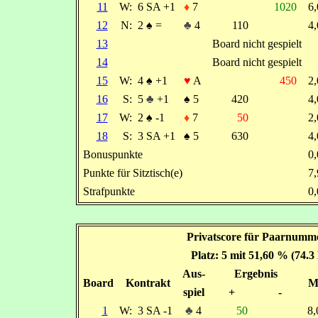
11
W:
6 SA +1
♦
7
1020
6
12
N:
2
♠
=
♣
4
110
4
13
Board nicht gespielt
14
Board nicht gespielt
15
W:
4
♠
+1
♥
A
450
2
16
S:
5
♣
+1
♠
5
420
4
17
W:
2
♠
-1
♦
7
50
2
18
S:
3 SA +1
♠
5
630
4
Bonuspunkte
0
Punkte für Sitztisch(e)
7
Strafpunkte
0
Privatscore für Paarnumme
Platz: 5 mit 51,60 % (74.3
Aus-
Ergebnis
Board
Kontrakt
M
spiel
+
-
1
W:
3 SA -1
♣
4
50
8