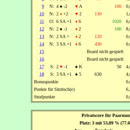
9
N:
4
♠
-2
♥
A
100
0
10
N:
2
♦
+2
♥
2
130
1
11
O:
6 SA +1
♦
6
1020
6
12
N:
2
♠
-1
♦
2
100
8
13
N:
2 SA =
♦
2
120
0
14
N:
3 SA +1
♦
6
430
0
15
Board nicht gespielt
16
Board nicht gespielt
17
S:
2
♥
-1
♠
K
50
4
18
S:
3 SA +1
♠
5
630
4
Bonuspunkte
0
Punkte für Sitztisch(e)
6
Strafpunkte
0
Privatscore für Paarnu
Platz: 3 mit 53,89 % (77.