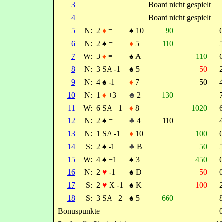
3
Board nicht gespielt
4
Board nicht gespielt
5
N:
2
♦
=
♠
10
90
6
N:
2
♠
=
♦
5
110
7
W:
3
♦
=
♠
A
110
8
N:
3 SA -1
♠
5
50
9
N:
4
♠
-1
♦
7
50
10
N:
1
♦
+3
♣
2
130
11
W:
6 SA +1
♦
8
1020
12
N:
2
♠
=
♣
4
110
13
N:
1 SA -1
♦
10
100
14
S:
2
♠
-1
♣
B
50
15
W:
4
♠
+1
♠
3
450
16
N:
2
♥
-1
♠
D
50
17
S:
2
♥
X -1
♠
K
100
18
S:
3 SA +2
♠
5
660
Bonuspunkte