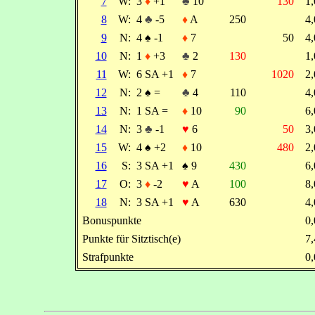
7
W:
3
♦
+1
♣
10
130
1
8
W:
4
♣
-5
♦
A
250
4
9
N:
4
♠
-1
♦
7
50
4
10
N:
1
♦
+3
♣
2
130
1
11
W:
6 SA +1
♦
7
1020
2
12
N:
2
♠
=
♣
4
110
4
13
N:
1 SA =
♦
10
90
6
14
N:
3
♣
-1
♥
6
50
3
15
W:
4
♠
+2
♦
10
480
2
16
S:
3 SA +1
♠
9
430
6
17
O:
3
♦
-2
♥
A
100
8
18
N:
3 SA +1
♥
A
630
4
Bonuspunkte
0
Punkte für Sitztisch(e)
7
Strafpunkte
0