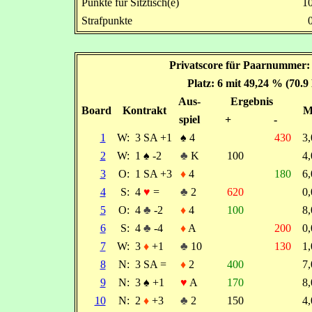
Punkte für Sitztisch(e)
1
Strafpunkte
Privatscore für Paarnummer: 6
Platz: 6 mit 49,24 % (70.
Aus-
Ergebnis
Board
Kontrakt
M
spiel
+
-
1
W:
3 SA +1
♠
4
430
3
2
W:
1
♠
-2
♣
K
100
4
3
O:
1 SA +3
♦
4
180
6
4
S:
4
♥
=
♣
2
620
0
5
O:
4
♣
-2
♦
4
100
8
6
S:
4
♣
-4
♦
A
200
0
7
W:
3
♦
+1
♣
10
130
1
8
N:
3 SA =
♦
2
400
7
9
N:
3
♠
+1
♥
A
170
8
10
N:
2
♦
+3
♣
2
150
4