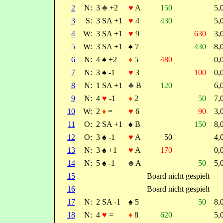
2
N:
3
♣
+2
♥
A
150
5
3
S:
3 SA +1
♥
4
430
5
4
W:
3 SA +1
♥
9
630
3
5
W:
3 SA +1
♠
7
430
8
6
N:
4
♠
+2
♦
5
480
0
7
N:
3
♠
-1
♥
3
100
0
8
N:
1 SA +1
♣
B
120
6
9
N:
4
♥
-1
♦
2
50
7
10
W:
2
♦
=
♥
6
90
3
11
O:
2 SA +1
♠
B
150
8
12
O:
3
♠
-1
♥
A
50
4
13
N:
3
♠
+1
♥
A
170
0
14
N:
5
♠
-1
♣
A
50
5
15
Board nicht gespielt
16
Board nicht gespielt
17
N:
2 SA -1
♠
5
50
8
18
N:
4
♥
=
♦
8
620
5