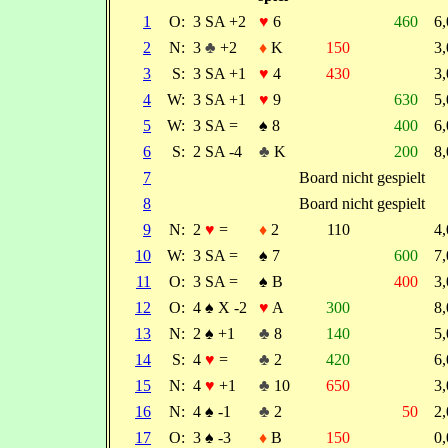
1
O:
3 SA +2
♥
6
460
6
2
N:
3
♣
+2
♦
K
150
3
3
S:
3 SA +1
♥
4
430
3
4
W:
3 SA +1
♥
9
630
5
5
W:
3 SA =
♠
8
400
6
6
S:
2 SA -4
♣
K
200
8
7
Board nicht gespielt
8
Board nicht gespielt
9
N:
2
♥
=
♦
2
110
4
10
W:
3 SA =
♠
7
600
7
11
O:
3 SA =
♠
B
400
3
12
O:
4
♠
X -2
♥
A
300
8
13
N:
2
♠
+1
♣
8
140
5
14
S:
4
♥
=
♣
2
420
6
15
N:
4
♥
+1
♣
10
650
3
16
N:
4
♠
-1
♣
2
50
2
17
O:
3
♠
-3
♦
B
150
0