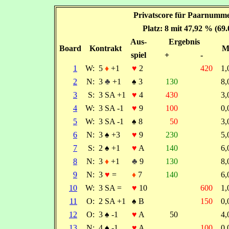
Privatscore für Paarnumme
Platz: 8 mit 47,92 % (69
Aus-
Ergebnis
Board
Kontrakt
M
spiel
+
-
1
W:
5
♦
+1
♥
2
420
1
2
N:
3
♣
+1
♠
3
130
8
3
S:
3 SA +1
♥
4
430
3
4
W:
3 SA -1
♥
9
100
0
5
W:
3 SA -1
♠
8
50
3
6
N:
3
♠
+3
♥
9
230
5
7
S:
2
♠
+1
♥
A
140
6
8
N:
3
♦
+1
♣
9
130
8
9
N:
3
♥
=
♦
7
140
6
10
W:
3 SA =
♥
10
600
1
11
O:
2 SA +1
♠
B
150
0
12
O:
3
♠
-1
♥
A
50
4
13
N:
4
♠
-1
♥
A
100
0