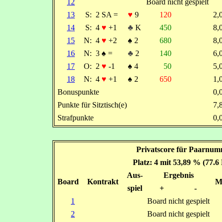
12
Board nicht gespielt
13
S:
2 SA =
♥
9
120
2
14
S:
4
♥
+1
♣
K
450
8
15
N:
4
♥
+2
♠
2
680
8
16
N:
3
♠
=
♣
2
140
6
17
O:
2
♥
-1
♠
4
50
5
18
N:
4
♥
+1
♠
2
650
1
Bonuspunkte
0
Punkte für Sitztisch(e)
7
Strafpunkte
0
Privatscore für Paarnum
Platz: 4 mit 53,89 % (77.6
Aus-
Ergebnis
Board
Kontrakt
M
spiel
+
-
1
Board nicht gespielt
2
Board nicht gespielt