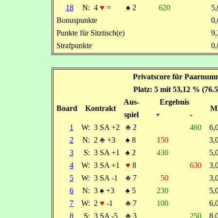
18
N:
4
♥
=
♠
2
620
5
Bonuspunkte
0
Punkte für Sitztisch(e)
9
Strafpunkte
0
Privatscore für Paarnum
Platz: 5 mit 53,12 % (76.
Aus-
Ergebnis
Board
Kontrakt
M
spiel
+
-
1
W:
3 SA +2
♣
2
460
6
2
N:
2
♣
+3
♠
8
150
3
3
S:
3 SA +1
♠
2
430
5
4
W:
3 SA +1
♥
8
630
3
5
W:
3 SA -1
♣
7
50
3
6
N:
3
♠
+3
♠
5
230
5
7
W:
2
♥
-1
♣
7
100
6
8
S:
3 SA -5
♣
3
250
8