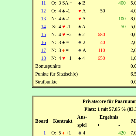
11
O:
3 SA =
♠
B
400
5
12
O:
4
♠
-1
♥
A
50
4
13
N:
4
♠
-1
♥
A
100
8
14
S:
4
♥
-1
♠
A
50
5
15
N:
4
♥
+2
♠
2
680
0
16
N:
3
♠
=
♣
2
140
2
17
N:
3
♦
=
♣
A
110
2
18
N:
4
♥
+1
♠
4
650
1
Bonuspunkte
0
Punkte für Sitztisch(e)
6
Strafpunkte
0
Privatscore für Paarnumm
Platz: 1 mit 57,85 % (83
Aus-
Ergebnis
Board
Kontrakt
M
spiel
+
-
1
O:
5
♦
+1
♣
4
420
7