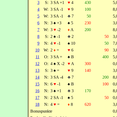
3
S:
3 SA +1
♥
4
430
5
4
W:
3 SA -1
♥
9
100
8
5
W:
3 SA -1
♣
7
50
5
6
N:
3
♠
+3
♠
5
230
3
7
W:
3
♥
-2
♦
A
200
8
8
S:
2
♠
-1
♣
2
50
3
9
N:
4
♥
-1
♠
10
50
7
10
W:
2
♦
=
♥
6
90
3
11
O:
3 SA =
♠
B
400
5
12
O:
4
♠
X -2
♥
A
300
0
13
S:
3
♠
=
♥
9
140
3
14
N:
3 SA -4
♣
7
200
8
15
N:
6
♥
-1
♠
B
100
0
16
N:
3
♠
+1
♣
3
170
8
17
N:
2 SA -1
♠
5
50
0
18
N:
4
♥
=
♦
8
620
3
Bonuspunkte
0