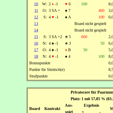
10
W:
2
♦
-1
♥
6
100
8
11
O:
3 SA =
♠
7
400
3
12
S:
4
♥
-1
♠
A
100
0
13
Board nicht gespielt
14
Board nicht gespielt
15
S:
3 SA +2
♣
5
660
2
16
N:
4
♠
-1
♣
3
50
6
17
O:
4
♠
-1
♦
B
50
5
18
N:
4
♥
-1
♠
4
100
8
Bonuspunkte
0
Punkte für Sitztisch(e)
8
Strafpunkte
0
Privatscore für Paarnum
Platz: 1 mit 57,85 % (83
Aus-
Ergebnis
Board
Kontrakt
M
spiel
+
-