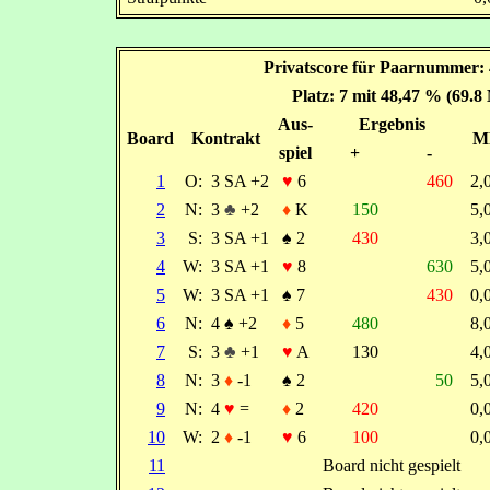
Privatscore für Paarnummer: 4
Platz: 7 mit 48,47 % (69.8
Aus-
Ergebnis
Board
Kontrakt
M
spiel
+
-
1
O:
3 SA +2
♥
6
460
2
2
N:
3
♣
+2
♦
K
150
5
3
S:
3 SA +1
♠
2
430
3
4
W:
3 SA +1
♥
8
630
5
5
W:
3 SA +1
♠
7
430
0
6
N:
4
♠
+2
♦
5
480
8
7
S:
3
♣
+1
♥
A
130
4
8
N:
3
♦
-1
♠
2
50
5
9
N:
4
♥
=
♦
2
420
0
10
W:
2
♦
-1
♥
6
100
0
11
Board nicht gespielt