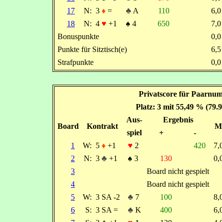
17
N:
3
♦
=
♣
A
110
6,
18
N:
4
♥
+1
♠
4
650
7,
Bonuspunkte
0,
Punkte für Sitztisch(e)
6,
Strafpunkte
0,
Privatscore für Paarnum
Platz: 3 mit 55,49 % (79.
Aus-
Ergebnis
Board
Kontrakt
M
spiel
+
-
1
W:
5
♦
+1
♥
2
420
7
2
N:
3
♣
+1
♠
3
130
0
3
Board nicht gespielt
4
Board nicht gespielt
5
W:
3 SA -2
♣
7
100
8
6
S:
3 SA =
♣
K
400
6