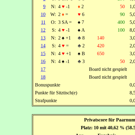
9
N:
4
♥
-1
♦
2
50
1
10
W:
2
♦
=
♥
6
90
5
11
O:
3 SA =
♠
7
400
5
12
S:
4
♥
-1
♠
A
100
8
13
N:
2
♠
+1
♣
8
140
3
14
S:
4
♥
=
♣
2
420
2
15
N:
4
♥
+1
♠
B
650
3
16
N:
4
♠
-1
♣
3
50
2
17
Board nicht gespielt
18
Board nicht gespielt
Bonuspunkte
0
Punkte für Sitztisch(e)
8
Strafpunkte
0
Privatscore für Paarnum
Platz: 10 mit 40,62 % (58.