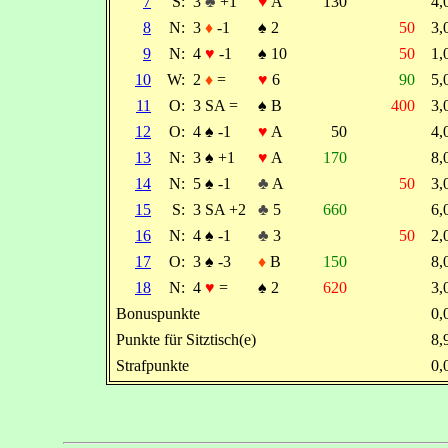
7
S:
3
♣
+1
♥
A
130
4
8
N:
3
♦
-1
♠
2
50
3
9
N:
4
♥
-1
♠
10
50
1
10
W:
2
♦
=
♥
6
90
5
11
O:
3 SA =
♠
B
400
3
12
O:
4
♠
-1
♥
A
50
4
13
N:
3
♠
+1
♥
A
170
8
14
N:
5
♠
-1
♣
A
50
3
15
S:
3 SA +2
♣
5
660
6
16
N:
4
♠
-1
♣
3
50
2
17
O:
3
♠
-3
♦
B
150
8
18
N:
4
♥
=
♠
2
620
3
Bonuspunkte
0
Punkte für Sitztisch(e)
8
Strafpunkte
0