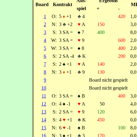
Aus-
Ergebnis
Board
Kontrakt
M
spiel
+
-
1
O:
5
♦
+1
♣
4
420
1,
2
N:
3
♣
+2
♥
A
150
3,
3
S:
3 SA =
♠
7
400
8,
4
W:
3 SA =
♥
9
600
2,
5
W:
3 SA =
♠
8
400
2,
6
S:
2 SA -4
♣
K
200
0,
7
S:
2
♠
+1
♥
A
140
2,
8
N:
3
♦
+1
♣
9
130
0,
9
Board nicht gespielt
10
Board nicht gespielt
11
O:
3 SA =
♠
B
400
3,
12
O:
4
♠
-1
♥
A
50
4,
13
S:
2 SA =
♥
9
120
6,
14
S:
4
♥
+1
♣
K
450
0,
15
N:
6
♥
-1
♠
B
100
8,
16
N:
3
♠
+1
♣
3
170
0,