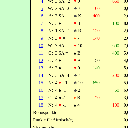
4
W:
3 SA +2
♥
9
660
0
5
W:
3 SA -2
♣
7
100
0
6
S:
3 SA =
♣
K
400
2
7
N:
3
♠
-1
♥
3
100
8
8
N:
1 SA +1
♣
B
120
2
9
N:
3
♥
=
♦
7
140
2
10
W:
3 SA =
♥
10
600
7
11
O:
3 SA =
♠
B
400
5
12
O:
4
♠
-1
♥
A
50
4
13
S:
3
♠
=
♥
9
140
5
14
N:
3 SA -4
♣
7
200
0
15
N:
4
♥
+1
♣
10
650
5
16
N:
4
♠
-1
♣
2
50
6
17
O:
4
♠
-1
♦
B
50
3
18
N:
4
♥
-1
♠
4
100
0
Bonuspunkte
0
Punkte für Sitztisch(e)
0
Strafpunkte
0