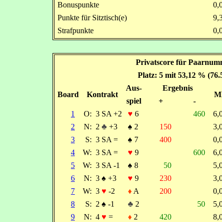
Bonuspunkte
0
Punkte für Sitztisch(e)
9
Strafpunkte
0
Privatscore für Paarnum
Platz: 5 mit 53,12 % (76
Aus-
Ergebnis
Board
Kontrakt
M
spiel
+
-
1
O:
3 SA +2
♥
6
460
6
2
N:
2
♣
+3
♠
2
150
3
3
S:
3 SA =
♠
7
400
0
4
W:
3 SA =
♥
9
600
6
5
W:
3 SA -1
♠
8
50
5
6
N:
3
♠
+3
♥
9
230
3
7
W:
3
♥
-2
♦
A
200
0
8
S:
2
♠
-1
♣
2
50
5
9
N:
4
♥
=
♦
2
420
8