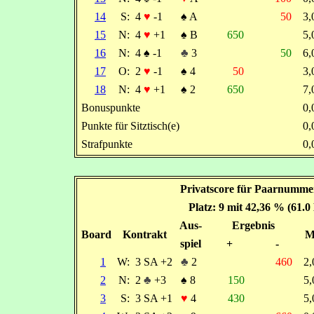
14
S:
4
♥
-1
♠
A
50
3
15
N:
4
♥
+1
♠
B
650
5
16
N:
4
♠
-1
♣
3
50
6
17
O:
2
♥
-1
♠
4
50
3
18
N:
4
♥
+1
♠
2
650
7
Bonuspunkte
0
Punkte für Sitztisch(e)
0
Strafpunkte
0
Privatscore für Paarnummer
Platz: 9 mit 42,36 % (61.0
Aus-
Ergebnis
Board
Kontrakt
M
spiel
+
-
1
W:
3 SA +2
♣
2
460
2
2
N:
2
♣
+3
♠
8
150
5
3
S:
3 SA +1
♥
4
430
5