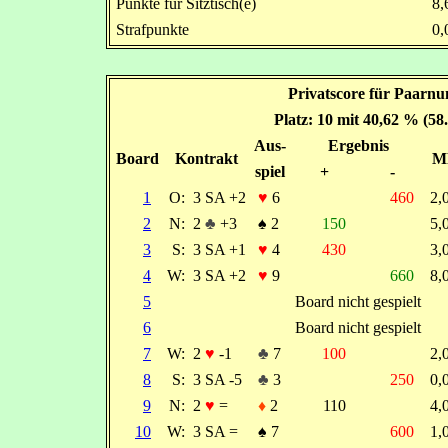
Punkte für Sitztisch(e)
8
Strafpunkte
0
Privatscore für Paarnu
Platz: 10 mit 40,62 % (58
Aus-
Ergebnis
Board
Kontrakt
M
spiel
+
-
1
O:
3 SA +2
♥
6
460
2
2
N:
2
♣
+3
♠
2
150
5
3
S:
3 SA +1
♥
4
430
3
4
W:
3 SA +2
♥
9
660
8
5
Board nicht gespielt
6
Board nicht gespielt
7
W:
2
♥
-1
♣
7
100
2
8
S:
3 SA -5
♣
3
250
0
9
N:
2
♥
=
♦
2
110
4
10
W:
3 SA =
♠
7
600
1