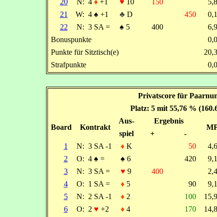
20
N:
4
♦
+1
♥
10
150
5,
21
W:
4
♠
+1
♣
D
450
0,
22
N:
3 SA =
♠
5
400
6,
Bonuspunkte
0,
Punkte für Sitztisch(e)
20,
Strafpunkte
0,
Privatscore für Paarnu
Platz: 5 mit 55,76 % (160
Aus-
Ergebnis
Board
Kontrakt
M
spiel
+
-
1
N:
3 SA -1
♦
K
50
4,
2
O:
4
♠
=
♠
6
420
9,
3
N:
3 SA =
♥
9
400
2,
4
O:
1 SA =
♦
5
90
9,
5
N:
2 SA -1
♦
2
100
15,
6
O:
2
♥
+2
♦
4
170
14,