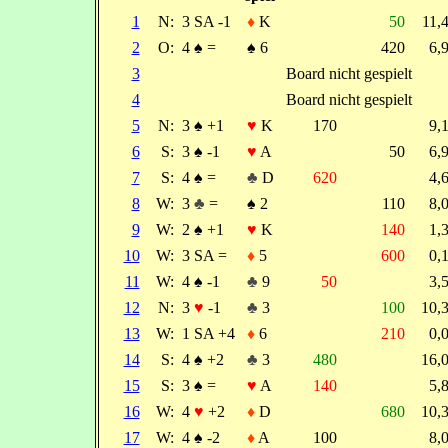
1
N:
3 SA -1
♦
K
50
11,
2
O:
4
♠
=
♠
6
420
6,
3
Board nicht gespielt
4
Board nicht gespielt
5
N:
3
♠
+1
♥
K
170
9,
6
S:
3
♠
-1
♥
A
50
6,
7
S:
4
♠
=
♣
D
620
4,
8
W:
3
♣
=
♠
2
110
8,
9
W:
2
♠
+1
♥
K
140
1,
10
W:
3 SA =
♦
5
600
0,
11
W:
4
♠
-1
♣
9
50
3,
12
N:
3
♥
-1
♣
3
100
10,
13
W:
1 SA +4
♦
6
210
0,
14
S:
4
♠
+2
♣
3
480
16,
15
S:
3
♠
=
♥
A
140
5,
16
W:
4
♥
+2
♦
D
680
10,
17
W:
4
♠
-2
♦
A
100
8,