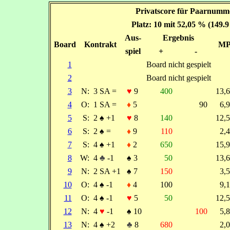
Privatscore für Paarnumm
Platz: 10 mit 52,05 % (149.
Aus-
Ergebnis
Board
Kontrakt
M
spiel
+
-
1
Board nicht gespielt
2
Board nicht gespielt
3
N:
3 SA =
♥
9
400
13,
4
O:
1 SA =
♦
5
90
6,
5
S:
2
♠
+1
♥
8
140
12,
6
S:
2
♠
=
♦
9
110
2,
7
S:
4
♠
+1
♦
2
650
15,
8
W:
4
♣
-1
♠
3
50
13,
9
N:
2 SA +1
♠
7
150
3,
10
O:
4
♠
-1
♦
4
100
9,
11
O:
4
♠
-1
♥
5
50
12,
12
N:
4
♥
-1
♠
10
100
5,
13
N:
4
♠
+2
♣
8
680
2,