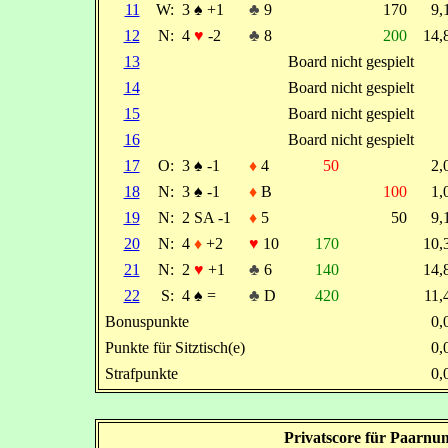
11
W:
3
♠
+1
♣
9
170
9
12
N:
4
♥
-2
♣
8
200
14
13
Board nicht gespielt
14
Board nicht gespielt
15
Board nicht gespielt
16
Board nicht gespielt
17
O:
3
♠
-1
♦
4
50
2
18
N:
3
♠
-1
♦
B
100
1
19
N:
2 SA -1
♦
5
50
9
20
N:
4
♦
+2
♥
10
170
10
21
N:
2
♥
+1
♣
6
140
14
22
S:
4
♠
=
♣
D
420
11
Bonuspunkte
0
Punkte für Sitztisch(e)
0
Strafpunkte
0
Privatscore für Paarnu