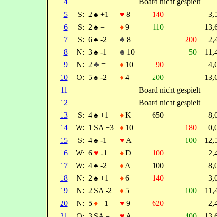
4
Board nicht gespielt
5
S:
2
♠
+1
♥
8
140
3
6
S:
2
♠
=
♦
9
110
13
7
S:
6
♠
-2
♣
8
200
2
8
N:
3
♠
-1
♣
10
50
11
9
N:
2
♣
=
♦
10
90
4
10
O:
5
♠
-2
♦
4
200
13
11
Board nicht gespielt
12
Board nicht gespielt
13
S:
4
♠
+1
♦
K
650
8
14
W:
1 SA +3
♦
10
180
0
15
S:
4
♠
-1
♥
A
100
12
16
W:
6
♥
-1
♦
D
100
2
17
W:
4
♠
-2
♦
A
100
8
18
N:
2
♠
+1
♦
6
140
3
19
N:
2 SA -2
♦
5
100
11
20
N:
5
♦
+1
♥
9
620
2
21
O:
3 SA =
♥
A
400
13