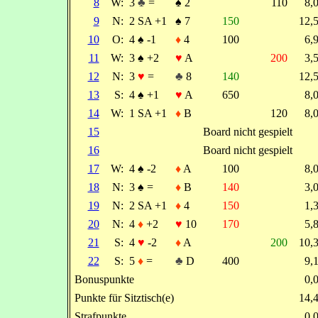
8
W:
3
♣
=
♠
2
110
8,
9
N:
2 SA +1
♠
7
150
12,
10
O:
4
♠
-1
♦
4
100
6,
11
W:
3
♠
+2
♥
A
200
3,
12
N:
3
♥
=
♣
8
140
12,
13
S:
4
♠
+1
♥
A
650
8,
14
W:
1 SA +1
♦
B
120
8,
15
Board nicht gespielt
16
Board nicht gespielt
17
W:
4
♠
-2
♦
A
100
8,
18
N:
3
♠
=
♦
B
140
3,
19
N:
2 SA +1
♦
4
150
1,
20
N:
4
♦
+2
♥
10
170
5,
21
S:
4
♥
-2
♦
A
200
10,
22
S:
5
♦
=
♣
D
400
9,
Bonuspunkte
0,
Punkte für Sitztisch(e)
14,
Strafpunkte
0,