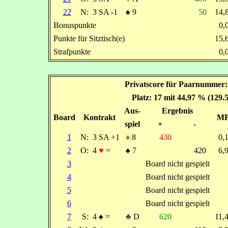
22
N:
3 SA -1
♠
9
50
14
Bonuspunkte
0
Punkte für Sitztisch(e)
15
Strafpunkte
0
Privatscore für Paarnummer:
Platz: 17 mit 44,97 % (129.
Aus-
Ergebnis
Board
Kontrakt
M
spiel
+
-
1
N:
3 SA +1
♦
8
430
0,
2
O:
4
♥
=
♠
7
420
6,
3
Board nicht gespielt
4
Board nicht gespielt
5
Board nicht gespielt
6
Board nicht gespielt
7
S:
4
♠
=
♣
D
620
11,