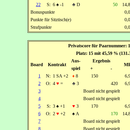
22
S:
6
♠
-1
♣
D
50
14,
Bonuspunkte
0,
Punkte für Sitztisch(e)
0,
Strafpunkte
0,
Privatscore für Paarnummer: 1
Platz: 15 mit 45,59 % (131
Aus-
Ergebnis
Board
Kontrakt
M
spiel
+
-
1
N:
1 SA +2
♦
8
150
6
2
O:
4
♥
=
♣
3
420
6
3
Board nicht gespielt
4
Board nicht gespielt
5
S:
3
♠
+1
♥
3
170
6
6
O:
2
♥
+2
♠
A
170
14
7
Board nicht gespielt
8
Board nicht gespielt