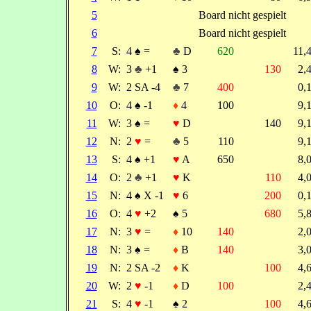
5
Board nicht gespielt
6
Board nicht gespielt
7
S:
4
♠
=
♣
D
620
11,
8
W:
3
♣
+1
♠
3
130
2,
9
W:
2 SA -4
♣
7
400
0,
10
O:
4
♠
-1
♦
4
100
9,
11
W:
3
♠
=
♥
D
140
9,
12
N:
2
♥
=
♣
5
110
9,
13
S:
4
♠
+1
♥
A
650
8,
14
O:
2
♣
+1
♥
K
110
4,
15
N:
4
♠
X -1
♥
6
200
0,
16
O:
4
♥
+2
♠
5
680
5,
17
N:
3
♥
=
♦
10
140
2,
18
N:
3
♠
=
♦
B
140
3,
19
N:
2 SA -2
♦
K
100
4,
20
W:
2
♥
-1
♦
D
100
2,
21
S:
4
♥
-1
♠
2
100
4,