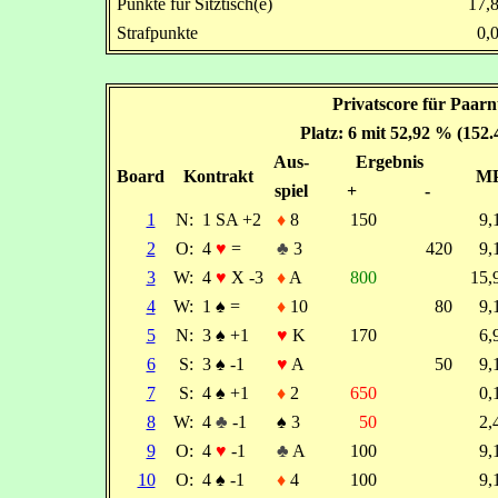
Punkte für Sitztisch(e)
17,
Strafpunkte
0,
Privatscore für Paarn
Platz: 6 mit 52,92 % (152
Aus-
Ergebnis
Board
Kontrakt
M
spiel
+
-
1
N:
1 SA +2
♦
8
150
9
2
O:
4
♥
=
♣
3
420
9
3
W:
4
♥
X -3
♦
A
800
15
4
W:
1
♠
=
♦
10
80
9
5
N:
3
♠
+1
♥
K
170
6
6
S:
3
♠
-1
♥
A
50
9
7
S:
4
♠
+1
♦
2
650
0
8
W:
4
♣
-1
♠
3
50
2
9
O:
4
♥
-1
♣
A
100
9
10
O:
4
♠
-1
♦
4
100
9