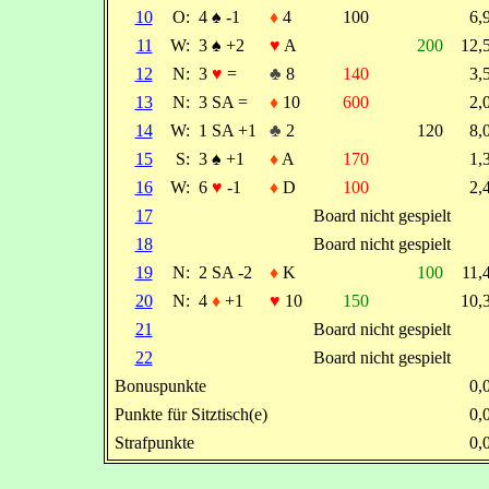
10
O:
4
♠
-1
♦
4
100
6
11
W:
3
♠
+2
♥
A
200
12
12
N:
3
♥
=
♣
8
140
3
13
N:
3 SA =
♦
10
600
2
14
W:
1 SA +1
♣
2
120
8
15
S:
3
♠
+1
♦
A
170
1
16
W:
6
♥
-1
♦
D
100
2
17
Board nicht gespielt
18
Board nicht gespielt
19
N:
2 SA -2
♦
K
100
11
20
N:
4
♦
+1
♥
10
150
10
21
Board nicht gespielt
22
Board nicht gespielt
Bonuspunkte
0
Punkte für Sitztisch(e)
0
Strafpunkte
0