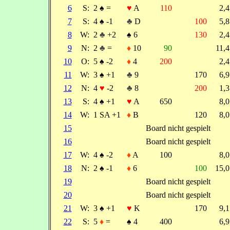
6
S:
2
♠
=
♥
A
110
2,
7
S:
4
♠
-1
♣
D
100
5,
8
W:
2
♣
+2
♠
6
130
2,
9
N:
2
♣
=
♦
10
90
11,
10
O:
5
♠
-2
♦
4
200
2,
11
W:
3
♠
+1
♣
9
170
6,
12
N:
4
♥
-2
♣
8
200
1,
13
S:
4
♠
+1
♥
A
650
8,
14
W:
1 SA +1
♦
B
120
8,
15
Board nicht gespielt
16
Board nicht gespielt
17
W:
4
♠
-2
♦
A
100
8,
18
N:
2
♠
-1
♦
6
100
15,
19
Board nicht gespielt
20
Board nicht gespielt
21
W:
3
♠
+1
♥
K
170
9,
22
S:
5
♦
=
♠
4
400
6,