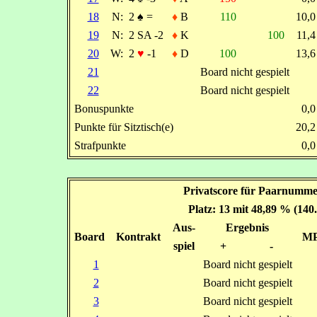
18
N:
2
♠
=
♦
B
110
10,
19
N:
2 SA -2
♦
K
100
11,
20
W:
2
♥
-1
♦
D
100
13,
21
Board nicht gespielt
22
Board nicht gespielt
Bonuspunkte
0,
Punkte für Sitztisch(e)
20,
Strafpunkte
0,
Privatscore für Paarnumme
Platz: 13 mit 48,89 % (140
Aus-
Ergebnis
Board
Kontrakt
M
spiel
+
-
1
Board nicht gespielt
2
Board nicht gespielt
3
Board nicht gespielt