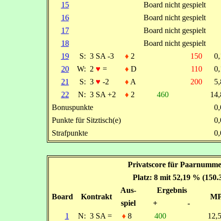
15
Board nicht gespielt
16
Board nicht gespielt
17
Board nicht gespielt
18
Board nicht gespielt
19
S:
3 SA -3
♦
2
150
0
20
W:
2
♥
=
♦
D
110
0
21
S:
3
♥
-2
♦
A
200
5
22
N:
3 SA +2
♦
2
460
14
Bonuspunkte
0
Punkte für Sitztisch(e)
0
Strafpunkte
0
Privatscore für Paarnumme
Platz: 8 mit 52,19 % (150
Aus-
Ergebnis
Board
Kontrakt
M
spiel
+
-
1
N:
3 SA =
♦
8
400
12,