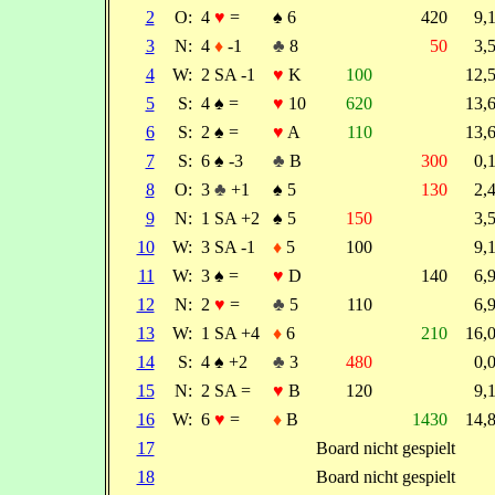
2
O:
4
♥
=
♠
6
420
9,
3
N:
4
♦
-1
♣
8
50
3,
4
W:
2 SA -1
♥
K
100
12,
5
S:
4
♠
=
♥
10
620
13,
6
S:
2
♠
=
♥
A
110
13,
7
S:
6
♠
-3
♣
B
300
0,
8
O:
3
♣
+1
♠
5
130
2,
9
N:
1 SA +2
♠
5
150
3,
10
W:
3 SA -1
♦
5
100
9,
11
W:
3
♠
=
♥
D
140
6,
12
N:
2
♥
=
♣
5
110
6,
13
W:
1 SA +4
♦
6
210
16,
14
S:
4
♠
+2
♣
3
480
0,
15
N:
2 SA =
♥
B
120
9,
16
W:
6
♥
=
♦
B
1430
14,
17
Board nicht gespielt
18
Board nicht gespielt