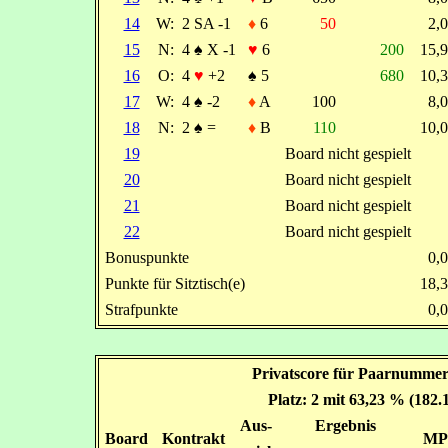
14
W:
2 SA -1
♦
6
50
2,
15
N:
4
♠
X -1
♥
6
200
15,
16
O:
4
♥
+2
♠
5
680
10,
17
W:
4
♠
-2
♦
A
100
8,
18
N:
2
♠
=
♦
B
110
10,
19
Board nicht gespielt
20
Board nicht gespielt
21
Board nicht gespielt
22
Board nicht gespielt
Bonuspunkte
0,
Punkte für Sitztisch(e)
18,
Strafpunkte
0,
Privatscore für Paarnummer
Platz: 2 mit 63,23 % (182.
Aus-
Ergebnis
Board
Kontrakt
MP