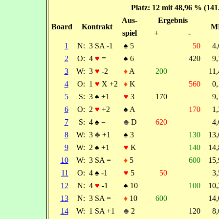
Platz: 12 mit 48,96 % (14
Aus-
Ergebnis
Board
Kontrakt
M
spiel
+
-
1
N:
3 SA -1
♠
5
50
4
2
O:
4
♥
=
♠
6
420
9
3
W:
3
♥
-2
♦
A
200
11
4
O:
1
♥
X +2
♦
K
560
0
5
S:
3
♠
+1
♥
3
170
9
6
O:
2
♥
+2
♠
A
170
1
7
S:
4
♠
=
♣
D
620
4
8
W:
3
♣
+1
♠
3
130
13
9
W:
2
♠
+1
♥
K
140
14
10
W:
3 SA =
♦
5
600
15
11
O:
4
♠
-1
♥
5
50
3
12
N:
4
♥
-1
♠
10
100
10
13
N:
3 SA =
♦
10
600
14
14
W:
1 SA +1
♣
2
120
8