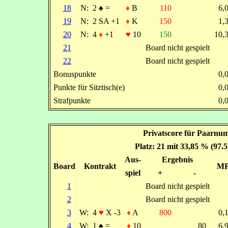
18
N:
2
♠
=
♦
B
110
6,
19
N:
2 SA +1
♦
K
150
1,
20
N:
4
♦
+1
♥
10
150
10,
21
Board nicht gespielt
22
Board nicht gespielt
Bonuspunkte
0,
Punkte für Sitztisch(e)
0,
Strafpunkte
0,
Privatscore für Paarnu
Platz: 21 mit 33,85 % (97.
Aus-
Ergebnis
Board
Kontrakt
M
spiel
+
-
1
Board nicht gespielt
2
Board nicht gespielt
3
W:
4
♥
X -3
♦
A
800
0,
4
W:
1
♠
=
♦
10
80
6,