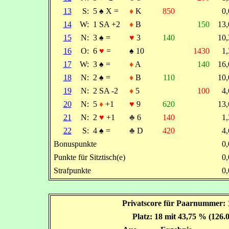
13
S:
5
♠
X =
♦
K
850
0
14
W:
1 SA +2
♦
B
150
13
15
N:
3
♠
=
♥
3
140
10
16
O:
6
♥
=
♠
10
1430
1
17
W:
3
♠
=
♦
A
140
16
18
N:
2
♠
=
♦
B
110
10
19
N:
2 SA -2
♦
5
100
4
20
N:
5
♦
+1
♥
9
620
13
21
N:
2
♥
+1
♣
6
140
1
22
S:
4
♠
=
♣
D
420
4
Bonuspunkte
0
Punkte für Sitztisch(e)
0
Strafpunkte
0
Privatscore für Paarnummer: 
Platz: 18 mit 43,75 % (126.