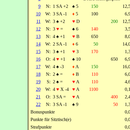
9
N:
1 SA +2
♠
5
150
12
10
W:
3 SA -1
♦
5
100
6
11
W:
3
♠
+2
♥
D
200
12
12
N:
3
♥
=
♠
6
140
3
13
N:
4
♠
+1
♥
B
650
8
14
W:
2 SA -1
♦
6
50
14
15
N:
3
♠
+1
♥
3
170
1
16
O:
4
♥
+1
♠
10
650
6
17
W:
4
♠
-3
♦
A
150
16
18
N:
2
♠
=
♦
B
110
6
19
S:
2
♠
=
♥
A
110
4
20
W:
4
♥
X -4
♥
A
1100
0
21
O:
3 SA =
♥
A
400
2
22
N:
3 SA -1
♠
9
50
1
Bonuspunkte
0
Punkte für Sitztisch(e)
0
Strafpunkte
0