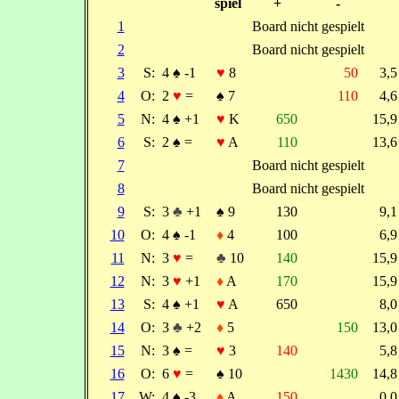
spiel
+
-
1
Board nicht gespielt
2
Board nicht gespielt
3
S:
4
♠
-1
♥
8
50
3,
4
O:
2
♥
=
♠
7
110
4,
5
N:
4
♠
+1
♥
K
650
15,
6
S:
2
♠
=
♥
A
110
13,
7
Board nicht gespielt
8
Board nicht gespielt
9
S:
3
♣
+1
♠
9
130
9,
10
O:
4
♠
-1
♦
4
100
6,
11
N:
3
♥
=
♣
10
140
15,
12
N:
3
♥
+1
♦
A
170
15,
13
S:
4
♠
+1
♥
A
650
8,
14
O:
3
♣
+2
♦
5
150
13,
15
N:
3
♠
=
♥
3
140
5,
16
O:
6
♥
=
♠
10
1430
14,
17
W:
4
♠
-3
♦
A
150
0,