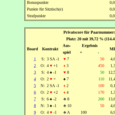
Bonuspunkte
0,
Punkte für Sitztisch(e)
0,
Strafpunkte
0,
Privatscore für Paarnummer:
Platz: 20 mit 39,72 % (114.
Aus-
Ergebnis
Board
Kontrakt
M
spiel
+
-
1
S:
3 SA -1
♥
7
50
4
2
O:
4
♥
+1
♦
3
450
1
3
S:
4
♠
-1
♥
8
50
12
4
O:
2
♥
=
♠
7
110
11
5
N:
2 SA -1
♦
2
100
0
6
O:
2
♥
+2
♦
4
170
1
7
S:
6
♠
-2
♣
8
200
13
8
N:
3
♠
-1
♣
10
50
4
9
O:
4
♥
-1
♣
A
100
6