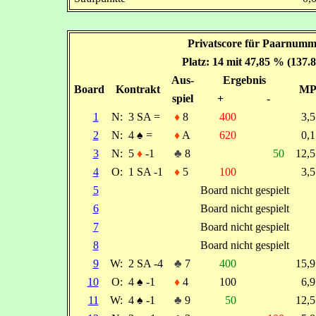
Privatscore für Paarnumm
Platz: 14 mit 47,85 % (137.
Aus-
Ergebnis
Board
Kontrakt
M
spiel
+
-
1
N:
3 SA =
♦
8
400
3,
2
N:
4
♠
=
♦
A
620
0,
3
N:
5
♦
-1
♣
8
50
12,
4
O:
1 SA -1
♦
5
100
3,
5
Board nicht gespielt
6
Board nicht gespielt
7
Board nicht gespielt
8
Board nicht gespielt
9
W:
2 SA -4
♣
7
400
15,
10
O:
4
♠
-1
♦
4
100
6,
11
W:
4
♠
-1
♣
9
50
12,