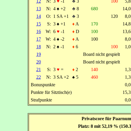
12
N:
3
♥
-1
♣
3
100
5,
13
N:
4
♠
+2
♣
8
680
14,
14
O:
1 SA +1
♣
3
120
8,
15
S:
3
♠
+1
♦
A
170
14,
16
W:
6
♥
-1
♦
D
100
13,
17
W:
4
♠
-2
♦
A
100
8,
18
N:
2
♠
-1
♦
6
100
1,
19
Board nicht gespielt
20
Board nicht gespielt
21
S:
3
♥
=
♦
2
140
1,
22
N:
3 SA +2
♠
5
460
1,
Bonuspunkte
0,
Punkte für Sitztisch(e)
15,
Strafpunkte
0,
Privatscore für Paarnumm
Platz: 8 mit 52,19 % (150.