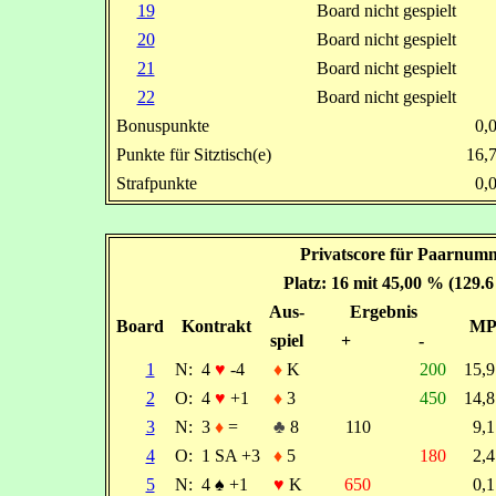
19
Board nicht gespielt
20
Board nicht gespielt
21
Board nicht gespielt
22
Board nicht gespielt
Bonuspunkte
0,
Punkte für Sitztisch(e)
16,
Strafpunkte
0,
Privatscore für Paarnumm
Platz: 16 mit 45,00 % (129.
Aus-
Ergebnis
Board
Kontrakt
M
spiel
+
-
1
N:
4
♥
-4
♦
K
200
15,
2
O:
4
♥
+1
♦
3
450
14,
3
N:
3
♦
=
♣
8
110
9,
4
O:
1 SA +3
♦
5
180
2,
5
N:
4
♠
+1
♥
K
650
0,