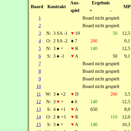
Aus-
Ergebnis
Board
Kontrakt
MP
spiel
+
-
1
Board nicht gespielt
2
Board nicht gespielt
3
N:
3 SA -1
♥
10
50
12,
4
O:
2 SA -2
♠
7
200
0,
5
N:
3
♠
=
♥
K
140
12,
6
S:
3
♠
-1
♥
A
50
9,
7
Board nicht gespielt
8
Board nicht gespielt
9
Board nicht gespielt
10
Board nicht gespielt
11
W:
3
♠
+2
♥
D
200
3,
12
N:
3
♥
=
♠
6
140
12,
13
S:
4
♠
+1
♥
A
650
8,
14
O:
2
♣
+1
♥
K
110
12,
15
S:
3
♠
=
♥
A
140
10,