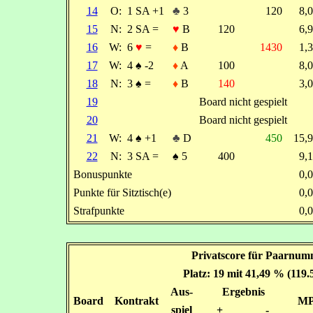
14
O:
1 SA +1
♣
3
120
8,
15
N:
2 SA =
♥
B
120
6,
16
W:
6
♥
=
♦
B
1430
1,
17
W:
4
♠
-2
♦
A
100
8,
18
N:
3
♠
=
♦
B
140
3,
19
Board nicht gespielt
20
Board nicht gespielt
21
W:
4
♠
+1
♣
D
450
15,
22
N:
3 SA =
♠
5
400
9,
Bonuspunkte
0,
Punkte für Sitztisch(e)
0,
Strafpunkte
0,
Privatscore für Paarnum
Platz: 19 mit 41,49 % (119
Aus-
Ergebnis
Board
Kontrakt
M
spiel
+
-