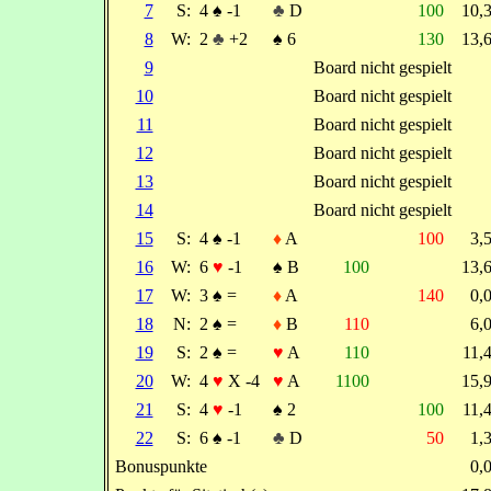
7
S:
4
♠
-1
♣
D
100
10,
8
W:
2
♣
+2
♠
6
130
13,
9
Board nicht gespielt
10
Board nicht gespielt
11
Board nicht gespielt
12
Board nicht gespielt
13
Board nicht gespielt
14
Board nicht gespielt
15
S:
4
♠
-1
♦
A
100
3,
16
W:
6
♥
-1
♠
B
100
13,
17
W:
3
♠
=
♦
A
140
0,
18
N:
2
♠
=
♦
B
110
6,
19
S:
2
♠
=
♥
A
110
11,
20
W:
4
♥
X -4
♥
A
1100
15,
21
S:
4
♥
-1
♠
2
100
11,
22
S:
6
♠
-1
♣
D
50
1,
Bonuspunkte
0,