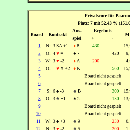
Privatscore für Paarn
Platz: 7 mit 52,43 % (151.
Aus-
Ergebnis
Board
Kontrakt
M
spiel
+
-
1
N:
3 SA +1
♦
8
430
15
2
O:
4
♥
=
♠
7
420
9
3
W:
3
♥
-2
♦
A
200
4
4
O:
1
♥
X +2
♦
K
560
15
5
Board nicht gespielt
6
Board nicht gespielt
7
S:
6
♠
-3
♣
B
300
15
8
O:
3
♣
+1
♠
5
130
13
9
Board nicht gespielt
10
Board nicht gespielt
11
W:
3
♠
+3
♣
9
230
0
12
N:
3
♥
-2
♣
5
200
1