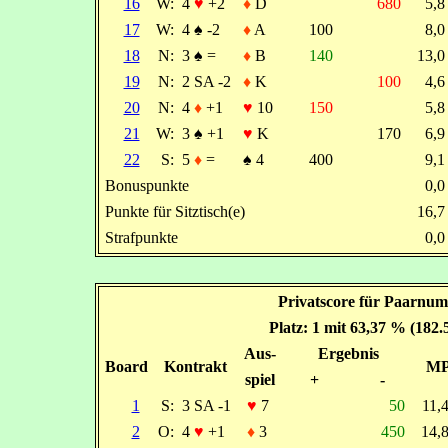
16
W:
4
♥
+2
♦
D
680
5,
17
W:
4
♠
-2
♦
A
100
8,
18
N:
3
♠
=
♦
B
140
13,
19
N:
2 SA -2
♦
K
100
4,
20
N:
4
♦
+1
♥
10
150
5,
21
W:
3
♠
+1
♥
K
170
6,
22
S:
5
♦
=
♠
4
400
9,
Bonuspunkte
0,
Punkte für Sitztisch(e)
16,
Strafpunkte
0,
Privatscore für Paarnum
Platz: 1 mit 63,37 % (182
Aus-
Ergebnis
Board
Kontrakt
M
spiel
+
-
1
S:
3 SA -1
♥
7
50
11,
2
O:
4
♥
+1
♦
3
450
14,