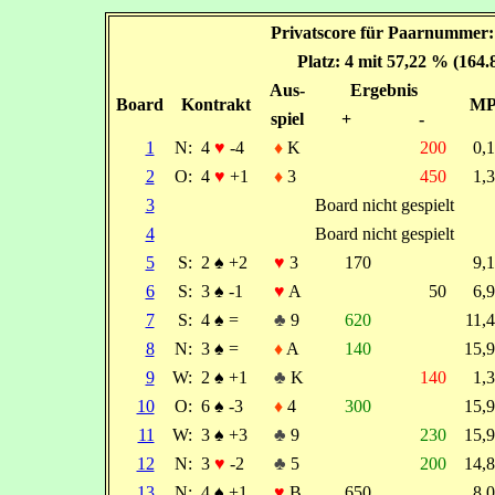
Privatscore für Paarnummer: 
Platz: 4 mit 57,22 % (164
Aus-
Ergebnis
Board
Kontrakt
M
spiel
+
-
1
N:
4
♥
-4
♦
K
200
0,
2
O:
4
♥
+1
♦
3
450
1,
3
Board nicht gespielt
4
Board nicht gespielt
5
S:
2
♠
+2
♥
3
170
9,
6
S:
3
♠
-1
♥
A
50
6,
7
S:
4
♠
=
♣
9
620
11,
8
N:
3
♠
=
♦
A
140
15,
9
W:
2
♠
+1
♣
K
140
1,
10
O:
6
♠
-3
♦
4
300
15,
11
W:
3
♠
+3
♣
9
230
15,
12
N:
3
♥
-2
♣
5
200
14,
13
N:
4
♠
+1
♥
B
650
8,