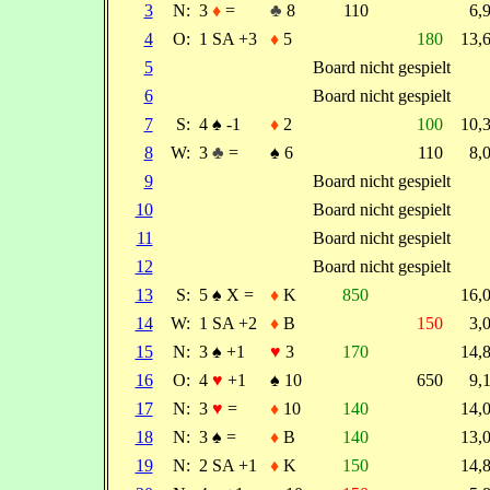
3
N:
3
♦
=
♣
8
110
6,
4
O:
1 SA +3
♦
5
180
13,
5
Board nicht gespielt
6
Board nicht gespielt
7
S:
4
♠
-1
♦
2
100
10,
8
W:
3
♣
=
♠
6
110
8,
9
Board nicht gespielt
10
Board nicht gespielt
11
Board nicht gespielt
12
Board nicht gespielt
13
S:
5
♠
X =
♦
K
850
16,
14
W:
1 SA +2
♦
B
150
3,
15
N:
3
♠
+1
♥
3
170
14,
16
O:
4
♥
+1
♠
10
650
9,
17
N:
3
♥
=
♦
10
140
14,
18
N:
3
♠
=
♦
B
140
13,
19
N:
2 SA +1
♦
K
150
14,