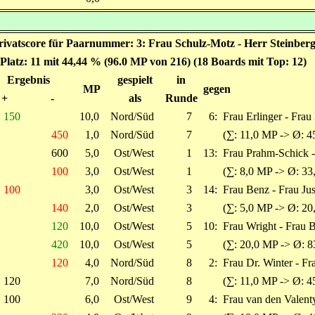
rivatscore für Paarnummer: 3: Frau Schulz-Motz - Herr Steinber
Platz: 11 mit 44,44 % (96.0 MP von 216) (18 Boards mit Top: 12)
Ergebnis
gespielt
in
MP
gegen
+
-
als
Runde
150
10,0
Nord/Süd
7
6:
Frau Erlinger - Frau
450
1,0
Nord/Süd
7
(∑: 11,0 MP -> Ø: 4
600
5,0
Ost/West
1
13:
Frau Prahm-Schick -
100
3,0
Ost/West
1
(∑: 8,0 MP -> Ø: 33
100
3,0
Ost/West
3
14:
Frau Benz - Frau Jus
140
2,0
Ost/West
3
(∑: 5,0 MP -> Ø: 20
120
10,0
Ost/West
5
10:
Frau Wright - Frau 
420
10,0
Ost/West
5
(∑: 20,0 MP -> Ø: 8
120
4,0
Nord/Süd
8
2:
Frau Dr. Winter - Fr
120
7,0
Nord/Süd
8
(∑: 11,0 MP -> Ø: 4
100
6,0
Ost/West
9
4:
Frau van den Valent