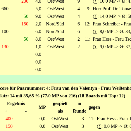
230
4,0
Ost/West
9
(∑: 10,0 MP -> Ø: 4
660
5,0
Ost/West
4
9:
Herr Prof. Dr. Toma
50
9,0
Ost/West
4
(∑: 14,0 MP -> Ø: 5
150
2,0
Nord/Süd
6
12:
Frau Schreiber - F
100
6,0
Nord/Süd
6
(∑: 8,0 MP -> Ø: 33
50
8,0
Ost/West
2
11:
Frau Hess - Frau Ts
130
1,0
Ost/West
2
(∑: 9,0 MP -> Ø: 37
0,0
0,0
0,0
score für Paarnummer: 4: Frau van den Valentyn - Frau Weißenh
latz: 14 mit 35,65 % (77.0 MP von 216) (18 Boards mit Top: 12)
Ergebnis
gespielt
in
MP
gegen
+
-
als
Runde
400
0,0
Ost/West
3
11:
Frau Hess - Frau 
150
0,0
Ost/West
3
(∑: 0,0 MP -> Ø: 