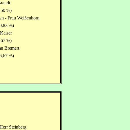
Brandt
,50 %)
yn - Frau Weißenhorn
0,83 %)
 Kaiser
,67 %)
rau Bremert
6,67 %)
Herr Steinberg