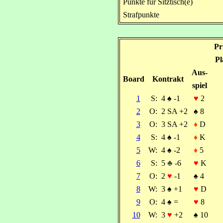
Punkte für Sitztisch(e)
Strafpunkte
Pr
Pl
Aus-
Board
Kontrakt
spiel
1
S:
4
♠
-1
♥
2
2
O:
2 SA +2
♠
8
3
O:
3 SA +2
♦
D
4
S:
4
♠
-1
♦
K
5
W:
4
♠
-2
♦
5
6
S:
5
♣
-6
♥
K
7
O:
2
♥
-1
♠
4
8
W:
3
♠
+1
♥
D
9
O:
4
♠
=
♥
8
10
W:
3
♥
+2
♠
10