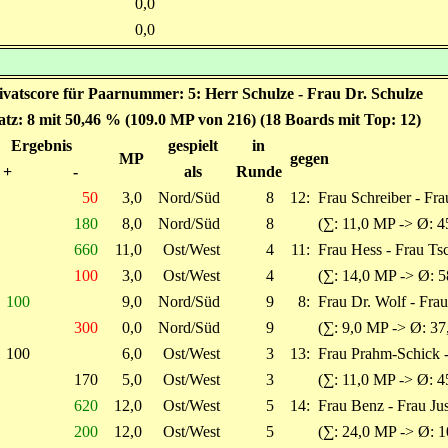
0,0
0,0
ivatscore für Paarnummer: 5: Herr Schulze - Frau Dr. Schulze
atz: 8 mit 50,46 % (109.0 MP von 216) (18 Boards mit Top: 12)
Ergebnis
gespielt
in
MP
gegen
+
-
als
Runde
50
3,0
Nord/Süd
8
12:
Frau Schreiber - F
180
8,0
Nord/Süd
8
(∑: 11,0 MP -> Ø: 4
660
11,0
Ost/West
4
11:
Frau Hess - Frau Ts
100
3,0
Ost/West
4
(∑: 14,0 MP -> Ø: 5
100
9,0
Nord/Süd
9
8:
Frau Dr. Wolf - Fra
300
0,0
Nord/Süd
9
(∑: 9,0 MP -> Ø: 37
100
6,0
Ost/West
3
13:
Frau Prahm-Schick -
170
5,0
Ost/West
3
(∑: 11,0 MP -> Ø: 4
620
12,0
Ost/West
5
14:
Frau Benz - Frau Jus
200
12,0
Ost/West
5
(∑: 24,0 MP -> Ø: 