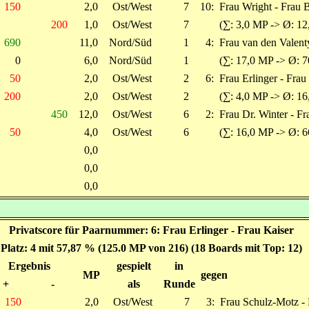
150
2,0
Ost/West
7
10:
Frau Wright - Frau 
200
1,0
Ost/West
7
(∑: 3,0 MP -> Ø: 12
690
11,0
Nord/Süd
1
4:
Frau van den Valent
0
6,0
Nord/Süd
1
(∑: 17,0 MP -> Ø: 7
50
2,0
Ost/West
2
6:
Frau Erlinger - Frau
200
2,0
Ost/West
2
(∑: 4,0 MP -> Ø: 16
450
12,0
Ost/West
6
2:
Frau Dr. Winter - F
50
4,0
Ost/West
6
(∑: 16,0 MP -> Ø: 6
0,0
0,0
0,0
Privatscore für Paarnummer: 6: Frau Erlinger - Frau Kaiser
Platz: 4 mit 57,87 % (125.0 MP von 216) (18 Boards mit Top: 12)
Ergebnis
gespielt
in
MP
gegen
+
-
als
Runde
150
2,0
Ost/West
7
3:
Frau Schulz-Motz - 