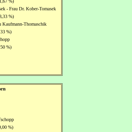
1,67 %)
sek - Frau Dr. Kober-Tomasek
8,33 %)
rau Kaufmann-Thomaschik
,33 %)
chopp
,50 %)
orn
Tschopp
0,00 %)