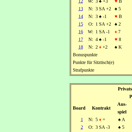
12
W:
3
♠
+3
♥
B
13
N:
3 SA +2
♠
5
14
N:
3
♠
-1
♥
B
15
O:
1 SA +2
♠
2
16
W:
1 SA -1
♦
7
17
N:
4
♠
-1
♥
8
18
N:
2
♦
+2
♠
K
Bonuspunkte
Punkte für Sitztisch(e)
Strafpunkte
Privat
P
Aus-
Board
Kontrakt
spiel
1
N:
5
♦
=
♠
A
2
O:
3 SA -3
♠
5