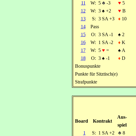
11
W:
5
♣
-3
♥
5
12
W:
3
♠
+2
♥
B
13
S:
3 SA +3
♦
10
14
Pass
15
O:
3 SA -1
♠
2
16
W:
1 SA -2
♦
K
17
W:
5
♥
=
♠
A
18
O:
3
♠
-1
♦
D
Bonuspunkte
Punkte für Sitztisch(e)
Strafpunkte
Aus-
Board
Kontrakt
spiel
1
S:
1 SA +2
♣
8