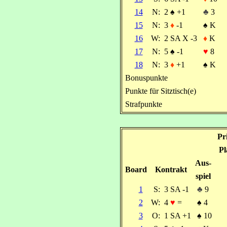
14
N:
2
♠
+1
♣
3
15
N:
3
♦
-1
♠
K
16
W:
2 SA X -3
♦
K
17
N:
5
♠
-1
♥
8
18
N:
3
♦
+1
♠
K
Bonuspunkte
Punkte für Sitztisch(e)
Strafpunkte
Pr
Pl
Aus-
Board
Kontrakt
spiel
1
S:
3 SA -1
♣
9
2
W:
4
♥
=
♠
4
3
O:
1 SA +1
♠
10