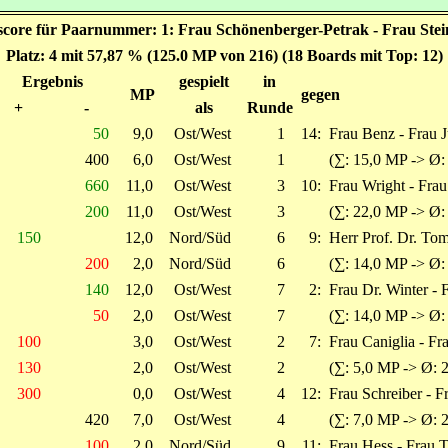
score für Paarnummer: 1: Frau Schönenberger-Petrak - Frau St
Platz: 4 mit 57,87 % (125.0 MP von 216) (18 Boards mit Top: 12)
Ergebnis
gespielt
in
MP
gegen
+
-
als
Runde
50
9,0
Ost/West
1
14:
Frau Benz - Frau J
400
6,0
Ost/West
1
(∑: 15,0 MP -> Ø:
660
11,0
Ost/West
3
10:
Frau Wright - Frau
200
11,0
Ost/West
3
(∑: 22,0 MP -> Ø:
150
12,0
Nord/Süd
6
9:
Herr Prof. Dr. To
200
2,0
Nord/Süd
6
(∑: 14,0 MP -> Ø:
140
12,0
Ost/West
7
2:
Frau Dr. Winter - 
50
2,0
Ost/West
7
(∑: 14,0 MP -> Ø:
100
3,0
Ost/West
2
7:
Frau Caniglia - F
130
2,0
Ost/West
2
(∑: 5,0 MP -> Ø: 
300
0,0
Ost/West
4
12:
Frau Schreiber -
420
7,0
Ost/West
4
(∑: 7,0 MP -> Ø: 
100
2,0
Nord/Süd
9
11:
Frau Hess - Frau 