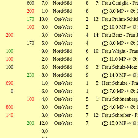
600
7,0
Nord/Süd
8
7:
Frau Caniglia - F
200
1,0
Nord/Süd
8
(∑: 8,0 MP -> Ø: 
170
10,0
Ost/West
2
13:
Frau Prahm-Schick
100
0,0
Ost/West
2
(∑: 10,0 MP -> Ø:
200
3,0
Ost/West
4
14:
Frau Benz - Frau J
170
5,0
Ost/West
4
(∑: 8,0 MP -> Ø: 
100
9,0
Nord/Süd
6
10:
Frau Wright - Fra
100
2,0
Nord/Süd
6
(∑: 11,0 MP -> Ø:
100
6,0
Nord/Süd
9
3:
Frau Schulz-Motz 
230
8,0
Nord/Süd
9
(∑: 14,0 MP -> Ø:
690
1,0
Ost/West
1
5:
Herr Schulze - Fr
0
6,0
Ost/West
1
(∑: 7,0 MP -> Ø: 
100
4,0
Ost/West
5
1:
Frau Schönenberge
800
0,0
Ost/West
5
(∑: 4,0 MP -> Ø: 
140
3,0
Ost/West
7
12:
Frau Schreiber -
200
12,0
Ost/West
7
(∑: 15,0 MP -> Ø:
0,0