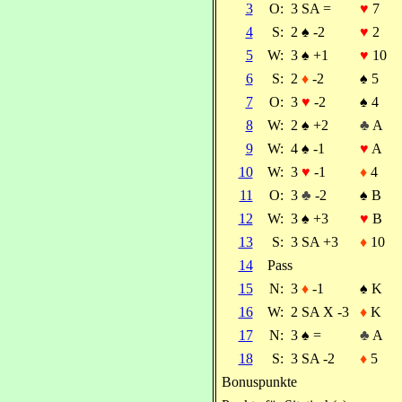
3
O:
3 SA =
♥
7
4
S:
2
♠
-2
♥
2
5
W:
3
♠
+1
♥
10
6
S:
2
♦
-2
♠
5
7
O:
3
♥
-2
♠
4
8
W:
2
♠
+2
♣
A
9
W:
4
♠
-1
♥
A
10
W:
3
♥
-1
♦
4
11
O:
3
♣
-2
♠
B
12
W:
3
♠
+3
♥
B
13
S:
3 SA +3
♦
10
14
Pass
15
N:
3
♦
-1
♠
K
16
W:
2 SA X -3
♦
K
17
N:
3
♠
=
♣
A
18
S:
3 SA -2
♦
5
Bonuspunkte