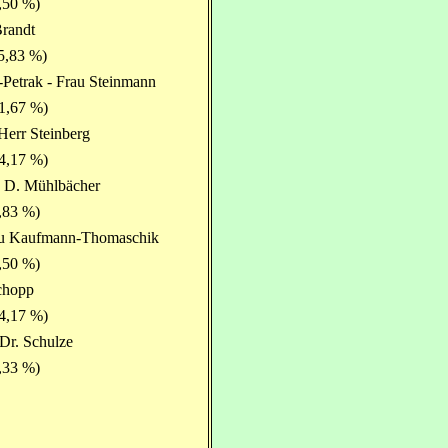
,50 %)
Brandt
5,83 %)
Petrak - Frau Steinmann
1,67 %)
Herr Steinberg
4,17 %)
u D. Mühlbächer
,83 %)
rau Kaufmann-Thomaschik
,50 %)
chopp
4,17 %)
 Dr. Schulze
,33 %)