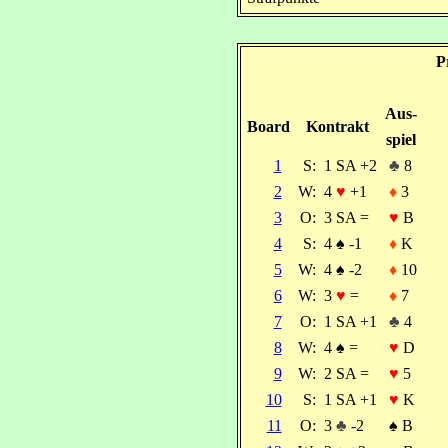
P
Aus-
Board
Kontrakt
spiel
1
S:
1 SA +2
♣
8
2
W:
4
♥
+1
♦
3
3
O:
3 SA =
♥
B
4
S:
4
♠
-1
♦
K
5
W:
4
♠
-2
♦
10
6
W:
3
♥
=
♦
7
7
O:
1 SA +1
♣
4
8
W:
4
♠
=
♥
D
9
W:
2 SA =
♥
5
10
S:
1 SA +1
♥
K
11
O:
3
♣
-2
♠
B