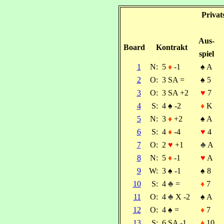
Privat
Aus-
Board
Kontrakt
spiel
1
N:
5
♦
-1
♠
A
2
O:
3 SA =
♠
5
3
O:
3 SA +2
♥
7
4
S:
4
♠
-2
♦
K
5
N:
3
♦
+2
♠
A
6
S:
4
♦
-4
♥
4
7
O:
2
♥
+1
♣
A
8
N:
5
♦
-1
♥
A
9
W:
3
♠
-1
♠
8
10
S:
4
♣
=
♦
7
11
O:
4
♣
X -2
♠
A
12
O:
4
♠
=
♦
7
13
S:
6 SA -1
♦
10