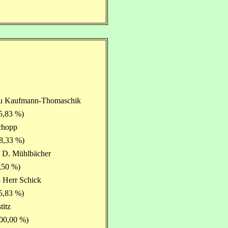
rau Kaufmann-Thomaschik
5,83 %)
chopp
8,33 %)
u D. Mühlbächer
,50 %)
 Herr Schick
5,83 %)
titz
100,00 %)