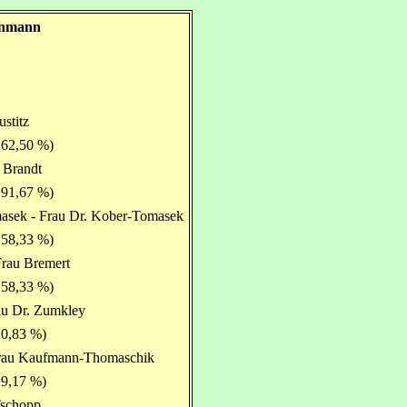
einmann
ustitz
 62,50 %)
 Brandt
 91,67 %)
masek - Frau Dr. Kober-Tomasek
 58,33 %)
Frau Bremert
 58,33 %)
rau Dr. Zumkley
20,83 %)
 Frau Kaufmann-Thomaschik
29,17 %)
Tschopp