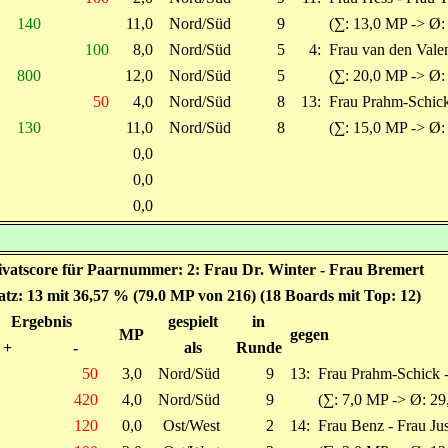
140
11,0
Nord/Süd
9
(∑: 13,0 MP -> Ø:
100
8,0
Nord/Süd
5
4:
Frau van den Vale
800
12,0
Nord/Süd
5
(∑: 20,0 MP -> Ø:
50
4,0
Nord/Süd
8
13:
Frau Prahm-Schick
130
11,0
Nord/Süd
8
(∑: 15,0 MP -> Ø:
0,0
0,0
0,0
ivatscore für Paarnummer: 2: Frau Dr. Winter - Frau Bremert
atz: 13 mit 36,57 % (79.0 MP von 216) (18 Boards mit Top: 12)
Ergebnis
gespielt
in
MP
gegen
+
-
als
Runde
50
3,0
Nord/Süd
9
13:
Frau Prahm-Schick -
420
4,0
Nord/Süd
9
(∑: 7,0 MP -> Ø: 29
120
0,0
Ost/West
2
14:
Frau Benz - Frau Jus