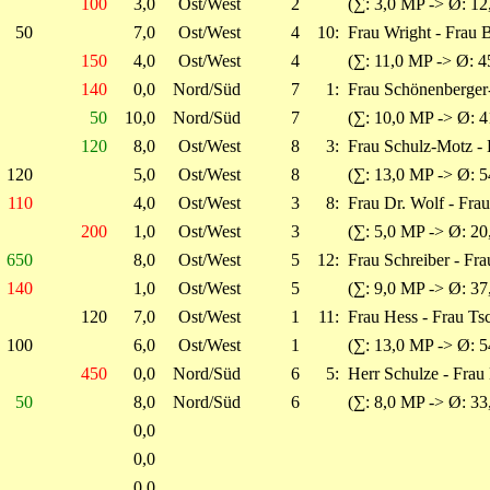
100
3,0
Ost/West
2
(∑: 3,0 MP -> Ø: 12
50
7,0
Ost/West
4
10:
Frau Wright - Frau 
150
4,0
Ost/West
4
(∑: 11,0 MP -> Ø: 4
140
0,0
Nord/Süd
7
1:
Frau Schönenberger-
50
10,0
Nord/Süd
7
(∑: 10,0 MP -> Ø: 4
120
8,0
Ost/West
8
3:
Frau Schulz-Motz - 
120
5,0
Ost/West
8
(∑: 13,0 MP -> Ø: 5
110
4,0
Ost/West
3
8:
Frau Dr. Wolf - Fra
200
1,0
Ost/West
3
(∑: 5,0 MP -> Ø: 20
650
8,0
Ost/West
5
12:
Frau Schreiber - F
140
1,0
Ost/West
5
(∑: 9,0 MP -> Ø: 37
120
7,0
Ost/West
1
11:
Frau Hess - Frau Ts
100
6,0
Ost/West
1
(∑: 13,0 MP -> Ø: 5
450
0,0
Nord/Süd
6
5:
Herr Schulze - Frau
50
8,0
Nord/Süd
6
(∑: 8,0 MP -> Ø: 33
0,0
0,0
0,0