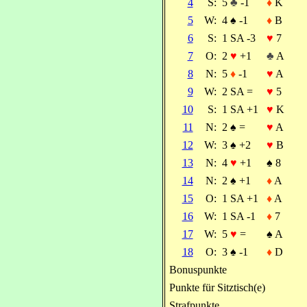
4
S:
5
♣
-1
♦
K
5
W:
4
♠
-1
♦
B
6
S:
1 SA -3
♥
7
7
O:
2
♥
+1
♣
A
8
N:
5
♦
-1
♥
A
9
W:
2 SA =
♥
5
10
S:
1 SA +1
♥
K
11
N:
2
♠
=
♥
A
12
W:
3
♠
+2
♥
B
13
N:
4
♥
+1
♠
8
14
N:
2
♠
+1
♦
A
15
O:
1 SA +1
♦
A
16
W:
1 SA -1
♦
7
17
W:
5
♥
=
♠
A
18
O:
3
♠
-1
♦
D
Bonuspunkte
Punkte für Sitztisch(e)
Strafpunkte