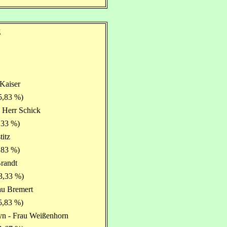
g
 Kaiser
5,83 %)
 Herr Schick
,33 %)
titz
,83 %)
Brandt
3,33 %)
au Bremert
5,83 %)
yn - Frau Weißenhorn