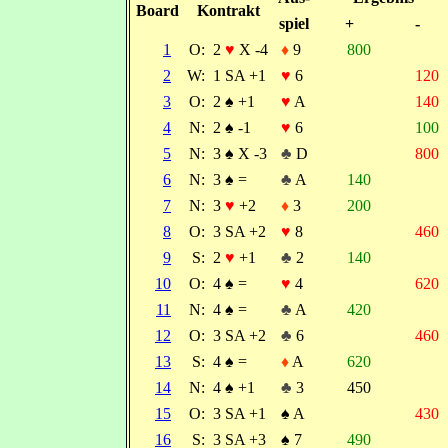
Board
Kontrakt
spiel
+
-
1
O:
2
♥
X -4
♦
9
800
2
W:
1 SA +1
♥
6
120
3
O:
2
♠
+1
♥
A
140
4
N:
2
♠
-1
♥
6
100
5
N:
3
♠
X -3
♣
D
800
6
N:
3
♠
=
♣
A
140
7
N:
3
♥
+2
♦
3
200
8
O:
3 SA +2
♥
8
460
9
S:
2
♥
+1
♣
2
140
10
O:
4
♠
=
♥
4
620
11
N:
4
♠
=
♣
A
420
12
O:
3 SA +2
♣
6
460
13
S:
4
♠
=
♦
A
620
14
N:
4
♠
+1
♣
3
450
15
O:
3 SA +1
♠
A
430
16
S:
3 SA +3
♠
7
490