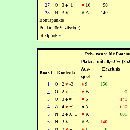
27
O:
3
♠
-1
♥
10
50
28
N:
3
♠
=
♣
A
140
Bonuspunkte
Punkte für Sitztisch(e)
Strafpunkte
Privatscore für Paarn
Platz: 5 mit 50,60 % (85
Aus-
Ergebnis
Board
Kontrakt
spiel
+
-
1
O:
2
♥
-3
♦
9
150
2
O:
2
♦
=
♥
B
90
3
O:
3
♠
=
♥
6
140
4
W:
4
♥
+1
♠
A
650
5
N:
2
♠
X -3
♥
K
800
6
N:
3
♠
=
♣
A
140
7
N:
2
♥
=
♦
3
110