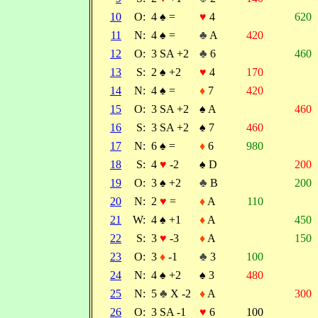
10
O:
4
♠
=
♥
4
620
11
N:
4
♠
=
♣
A
420
12
O:
3 SA +2
♣
6
460
13
S:
2
♠
+2
♥
4
170
14
N:
4
♠
=
♦
7
420
15
O:
3 SA +2
♠
A
460
16
S:
3 SA +2
♠
7
460
17
N:
6
♠
=
♦
6
980
18
S:
4
♥
-2
♠
D
200
19
O:
3
♠
+2
♣
B
200
20
N:
2
♥
=
♦
A
110
21
W:
4
♠
+1
♦
A
450
22
S:
3
♥
-3
♦
A
150
23
O:
3
♦
-1
♣
3
100
24
N:
4
♠
+2
♠
3
480
25
N:
5
♣
X -2
♦
A
300
26
O:
3 SA -1
♥
6
100