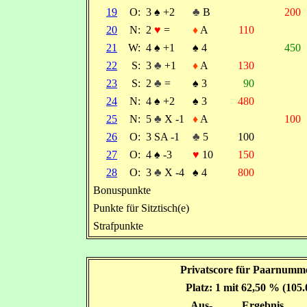
19
O:
3
♠
+2
♣
B
200
20
N:
2
♥
=
♦
A
110
21
W:
4
♠
+1
♠
4
450
22
S:
3
♣
+1
♦
A
130
23
S:
2
♣
=
♠
3
90
24
N:
4
♠
+2
♠
3
480
25
N:
5
♣
X -1
♦
A
100
26
O:
3 SA -1
♣
5
100
27
O:
4
♠
-3
♥
10
150
28
O:
3
♣
X -4
♠
4
800
Bonuspunkte
Punkte für Sitztisch(e)
Strafpunkte
Privatscore für Paarnumm
Platz: 1 mit 62,50 % (105
Aus-
Ergebnis