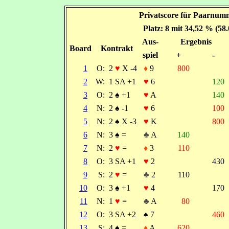
Privatscore für Paarnumm
Platz: 8 mit 34,52 % (58
Aus-
Ergebnis
Board
Kontrakt
spiel
+
-
1
O:
2
♥
X -4
♦
9
800
2
W:
1 SA +1
♥
6
120
3
O:
2
♠
+1
♥
A
140
4
N:
2
♠
-1
♥
6
100
5
N:
2
♠
X -3
♥
K
800
6
N:
3
♠
=
♣
A
140
7
N:
2
♥
=
♦
3
110
8
O:
3 SA +1
♥
2
430
9
S:
2
♥
=
♣
2
110
10
O:
3
♠
+1
♥
4
170
11
N:
1
♥
=
♣
A
80
12
O:
3 SA +2
♠
7
460
13
S:
4
♠
=
♦
A
620