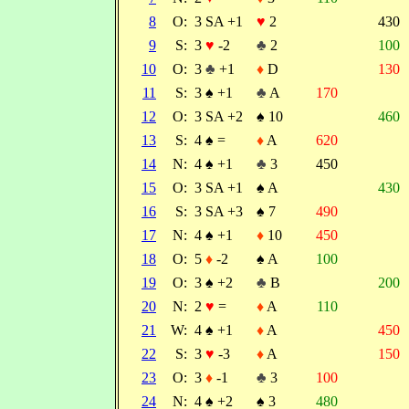
8
O:
3 SA +1
♥
2
430
9
S:
3
♥
-2
♣
2
100
10
O:
3
♣
+1
♦
D
130
11
S:
3
♠
+1
♣
A
170
12
O:
3 SA +2
♠
10
460
13
S:
4
♠
=
♦
A
620
14
N:
4
♠
+1
♣
3
450
15
O:
3 SA +1
♠
A
430
16
S:
3 SA +3
♠
7
490
17
N:
4
♠
+1
♦
10
450
18
O:
5
♦
-2
♠
A
100
19
O:
3
♠
+2
♣
B
200
20
N:
2
♥
=
♦
A
110
21
W:
4
♠
+1
♦
A
450
22
S:
3
♥
-3
♦
A
150
23
O:
3
♦
-1
♣
3
100
24
N:
4
♠
+2
♠
3
480