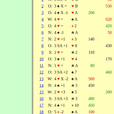
2
O:
3
♠
X =
♥
B
530
3
O:
4
♠
X -1
♥
A
200
4
W:
4
♥
=
♠
A
620
5
O:
4
♥
=
♦
2
420
6
N:
4
♠
-1
♣
A
50
7
N:
2
♥
+1
♦
3
140
8
O:
3 SA +1
♥
8
430
9
S:
2
♥
=
♣
2
110
10
O:
3
♠
+1
♥
4
170
11
N:
1
♥
=
♣
A
80
12
O:
3 SA +2
♠
7
460
13
W:
4
♥
X -2
♠
A
500
14
N:
4
♠
+1
♣
3
450
15
W:
2
♥
+3
♠
5
200
16
S:
3 SA +3
♣
3
490
17
N:
4
♠
+1
♦
10
450
18
O:
5
♦
-2
♠
A
100