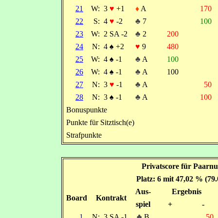
21
W:
3
♥
+1
♦
A
170
22
S:
4
♥
-2
♣
7
100
23
W:
2 SA -2
♣
2
200
24
N:
4
♠
+2
♥
9
480
25
W:
4
♠
-1
♣
A
100
26
W:
4
♠
-1
♣
A
100
27
N:
3
♥
-1
♣
A
50
28
N:
3
♠
-1
♣
A
100
Bonuspunkte
Punkte für Sitztisch(e)
Strafpunkte
Privatscore für Paarnu
Platz: 6 mit 47,02 % (79
Aus-
Ergebnis
Board
Kontrakt
spiel
+
-
1
N:
3 SA -1
♣
B
50