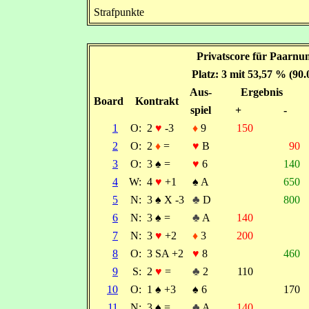
Strafpunkte
Privatscore für Paarnu
Platz: 3 mit 53,57 % (90
Aus-
Ergebnis
Board
Kontrakt
spiel
+
-
1
O:
2
♥
-3
♦
9
150
2
O:
2
♦
=
♥
B
90
3
O:
3
♠
=
♥
6
140
4
W:
4
♥
+1
♠
A
650
5
N:
3
♠
X -3
♣
D
800
6
N:
3
♠
=
♣
A
140
7
N:
3
♥
+2
♦
3
200
8
O:
3 SA +2
♥
8
460
9
S:
2
♥
=
♣
2
110
10
O:
1
♠
+3
♠
6
170
11
N:
3
♠
=
♣
A
140