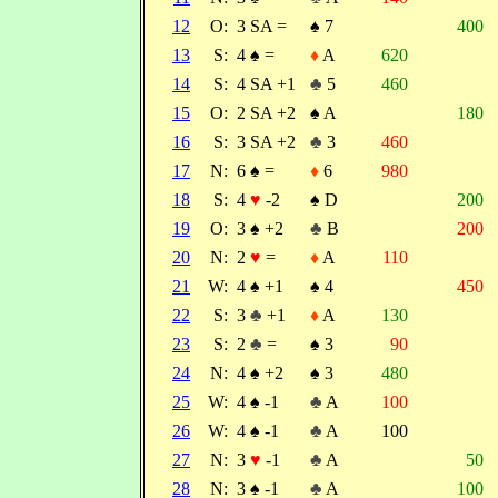
12
O:
3 SA =
♠
7
400
13
S:
4
♠
=
♦
A
620
14
S:
4 SA +1
♣
5
460
15
O:
2 SA +2
♠
A
180
16
S:
3 SA +2
♣
3
460
17
N:
6
♠
=
♦
6
980
18
S:
4
♥
-2
♠
D
200
19
O:
3
♠
+2
♣
B
200
20
N:
2
♥
=
♦
A
110
21
W:
4
♠
+1
♠
4
450
22
S:
3
♣
+1
♦
A
130
23
S:
2
♣
=
♠
3
90
24
N:
4
♠
+2
♠
3
480
25
W:
4
♠
-1
♣
A
100
26
W:
4
♠
-1
♣
A
100
27
N:
3
♥
-1
♣
A
50
28
N:
3
♠
-1
♣
A
100