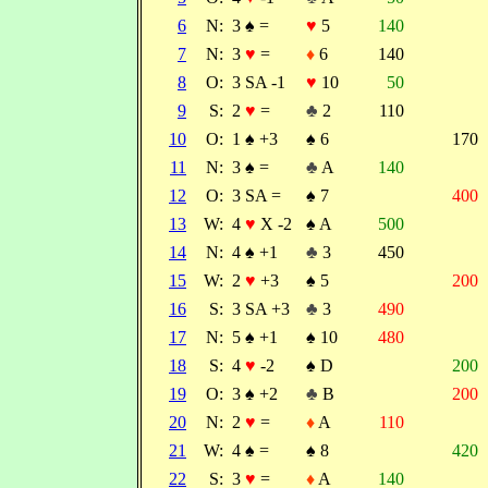
6
N:
3
♠
=
♥
5
140
7
N:
3
♥
=
♦
6
140
8
O:
3 SA -1
♥
10
50
9
S:
2
♥
=
♣
2
110
10
O:
1
♠
+3
♠
6
170
11
N:
3
♠
=
♣
A
140
12
O:
3 SA =
♠
7
400
13
W:
4
♥
X -2
♠
A
500
14
N:
4
♠
+1
♣
3
450
15
W:
2
♥
+3
♠
5
200
16
S:
3 SA +3
♣
3
490
17
N:
5
♠
+1
♠
10
480
18
S:
4
♥
-2
♠
D
200
19
O:
3
♠
+2
♣
B
200
20
N:
2
♥
=
♦
A
110
21
W:
4
♠
=
♠
8
420
22
S:
3
♥
=
♦
A
140