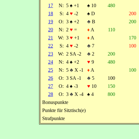
17
N:
5
♠
+1
♠
10
480
18
S:
4
♥
-2
♠
D
200
19
O:
3
♠
+2
♣
B
200
20
N:
2
♥
=
♦
A
110
21
W:
3
♥
+1
♦
A
170
22
S:
4
♥
-2
♣
7
100
23
W:
2 SA -2
♣
2
200
24
N:
4
♠
+2
♥
9
480
25
N:
5
♣
X -1
♦
A
100
26
O:
3 SA -1
♣
5
100
27
O:
4
♠
-3
♥
10
150
28
O:
3
♣
X -4
♠
4
800
Bonuspunkte
Punkte für Sitztisch(e)
Strafpunkte