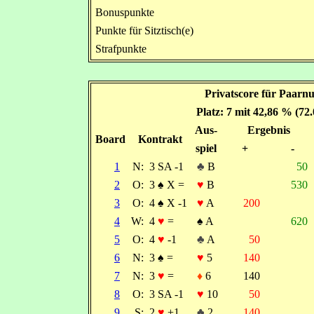
Bonuspunkte
Punkte für Sitztisch(e)
Strafpunkte
Privatscore für Paarn
Platz: 7 mit 42,86 % (72
Aus-
Ergebnis
Board
Kontrakt
spiel
+
-
1
N:
3 SA -1
♣
B
50
2
O:
3
♠
X =
♥
B
530
3
O:
4
♠
X -1
♥
A
200
4
W:
4
♥
=
♠
A
620
5
O:
4
♥
-1
♣
A
50
6
N:
3
♠
=
♥
5
140
7
N:
3
♥
=
♦
6
140
8
O:
3 SA -1
♥
10
50
9
S:
2
♥
+1
♣
2
140