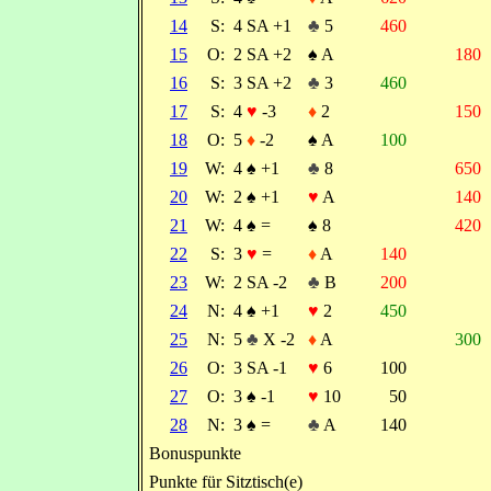
14
S:
4 SA +1
♣
5
460
15
O:
2 SA +2
♠
A
180
16
S:
3 SA +2
♣
3
460
17
S:
4
♥
-3
♦
2
150
18
O:
5
♦
-2
♠
A
100
19
W:
4
♠
+1
♣
8
650
20
W:
2
♠
+1
♥
A
140
21
W:
4
♠
=
♠
8
420
22
S:
3
♥
=
♦
A
140
23
W:
2 SA -2
♣
B
200
24
N:
4
♠
+1
♥
2
450
25
N:
5
♣
X -2
♦
A
300
26
O:
3 SA -1
♥
6
100
27
O:
3
♠
-1
♥
10
50
28
N:
3
♠
=
♣
A
140
Bonuspunkte
Punkte für Sitztisch(e)