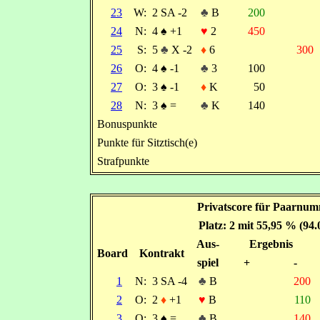
23
W:
2 SA -2
♣
B
200
24
N:
4
♠
+1
♥
2
450
25
S:
5
♣
X -2
♦
6
300
26
O:
4
♠
-1
♣
3
100
27
O:
3
♠
-1
♦
K
50
28
N:
3
♠
=
♣
K
140
Bonuspunkte
Punkte für Sitztisch(e)
Strafpunkte
Privatscore für Paarnum
Platz: 2 mit 55,95 % (94
Aus-
Ergebnis
Board
Kontrakt
spiel
+
-
1
N:
3 SA -4
♣
B
200
2
O:
2
♦
+1
♥
B
110
3
O:
3
♠
=
♣
B
140