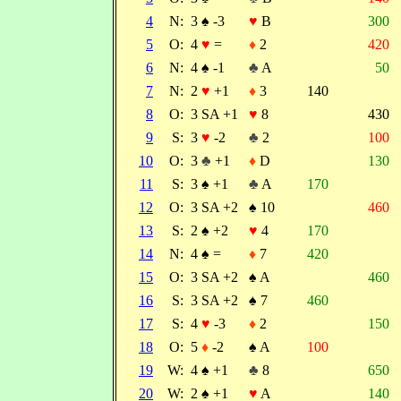
4
N:
3
♠
-3
♥
B
300
5
O:
4
♥
=
♦
2
420
6
N:
4
♠
-1
♣
A
50
7
N:
2
♥
+1
♦
3
140
8
O:
3 SA +1
♥
8
430
9
S:
3
♥
-2
♣
2
100
10
O:
3
♣
+1
♦
D
130
11
S:
3
♠
+1
♣
A
170
12
O:
3 SA +2
♠
10
460
13
S:
2
♠
+2
♥
4
170
14
N:
4
♠
=
♦
7
420
15
O:
3 SA +2
♠
A
460
16
S:
3 SA +2
♠
7
460
17
S:
4
♥
-3
♦
2
150
18
O:
5
♦
-2
♠
A
100
19
W:
4
♠
+1
♣
8
650
20
W:
2
♠
+1
♥
A
140