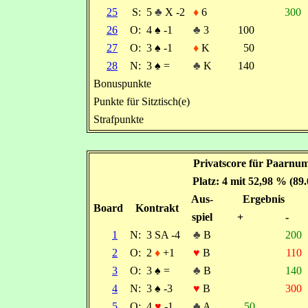
25
S:
5
♣
X -2
♦
6
300
26
O:
4
♠
-1
♣
3
100
27
O:
3
♠
-1
♦
K
50
28
N:
3
♠
=
♣
K
140
Bonuspunkte
Punkte für Sitztisch(e)
Strafpunkte
Privatscore für Paarnum
Platz: 4 mit 52,98 % (89
Aus-
Ergebnis
Board
Kontrakt
spiel
+
-
1
N:
3 SA -4
♣
B
200
2
O:
2
♦
+1
♥
B
110
3
O:
3
♠
=
♣
B
140
4
N:
3
♠
-3
♥
B
300
5
O:
4
♥
-1
♣
A
50