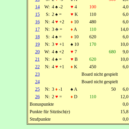
14
W:
4
♠
-2
♥
4
100
4,
15
S:
2
♠
=
♥
K
110
6,
16
N:
4
♥
+2
♦
10
480
6,
17
N:
3
♣
=
♦
A
110
14,
18
S:
4
♠
=
♦
10
620
6,
19
N:
3
♥
+1
♠
10
170
10,
20
W:
4
♠
+2
♥
7
680
9,
21
N:
4
♠
=
♥
B
620
10,
22
N:
4
♥
+1
♦
K
450
6,
23
Board nicht gespielt
24
Board nicht gespielt
25
N:
3
♦
-1
♠
A
50
6,
26
N:
2
♥
=
♦
D
110
12,
Bonuspunkte
0,
Punkte für Sitztisch(e)
15,
Strafpunkte
0,