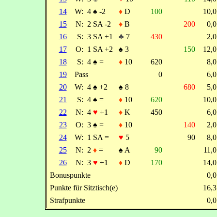
14
W:
4
♠
-2
♦
D
100
10,
15
N:
2 SA -2
♦
B
200
0,
16
S:
3 SA +1
♣
7
430
2,
17
O:
1 SA +2
♠
3
150
12,
18
S:
4
♠
=
♦
10
620
8,
19
Pass
0
6,
20
W:
4
♠
+2
♠
8
680
5,
21
S:
4
♠
=
♦
10
620
10,
22
N:
4
♥
+1
♦
K
450
6,
23
O:
3
♠
=
♦
10
140
2,
24
W:
1 SA =
♥
5
90
8,
25
N:
2
♦
=
♠
A
90
11,
26
N:
3
♥
+1
♦
D
170
14,
Bonuspunkte
0,
Punkte für Sitztisch(e)
16,
Strafpunkte
0,