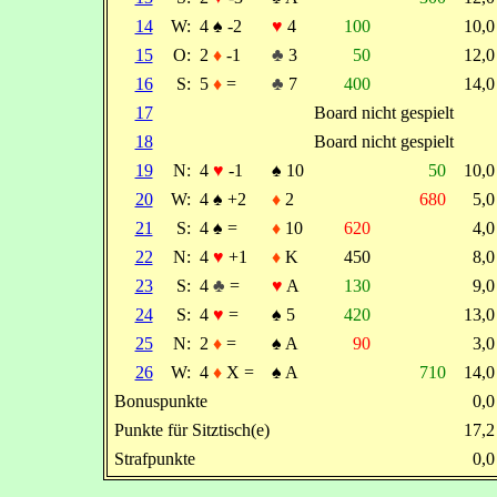
14
W:
4
♠
-2
♥
4
100
10,
15
O:
2
♦
-1
♣
3
50
12,
16
S:
5
♦
=
♣
7
400
14,
17
Board nicht gespielt
18
Board nicht gespielt
19
N:
4
♥
-1
♠
10
50
10,
20
W:
4
♠
+2
♦
2
680
5,
21
S:
4
♠
=
♦
10
620
4,
22
N:
4
♥
+1
♦
K
450
8,
23
S:
4
♣
=
♥
A
130
9,
24
S:
4
♥
=
♠
5
420
13,
25
N:
2
♦
=
♠
A
90
3,
26
W:
4
♦
X =
♠
A
710
14,
Bonuspunkte
0,
Punkte für Sitztisch(e)
17,
Strafpunkte
0,