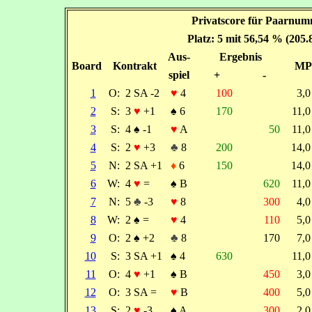
Privatscore für Paarnumm
Platz: 5 mit 56,54 % (205
Aus-
Ergebnis
Board
Kontrakt
MP
spiel
+
-
1
O:
2 SA -2
♥
4
100
3,
2
S:
3
♥
+1
♠
6
170
11,
3
S:
4
♠
-1
♥
A
50
11,
4
S:
2
♥
+3
♣
8
200
14,
5
N:
2 SA +1
♦
6
150
14,
6
W:
4
♥
=
♠
B
620
11,
7
N:
5
♣
-3
♥
8
300
4,
8
W:
2
♠
=
♥
4
110
5,
9
O:
2
♠
+2
♣
8
170
7,
10
S:
3 SA +1
♠
4
630
11,
11
O:
4
♥
+1
♠
B
450
3,
12
O:
3 SA =
♥
B
400
5,
13
S:
2
♥
-3
♠
A
300
2,