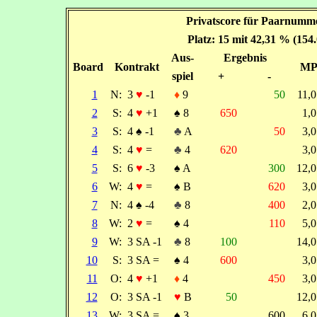
Privatscore für Paarnumme
Platz: 15 mit 42,31 % (154
Aus-
Ergebnis
Board
Kontrakt
M
spiel
+
-
1
N:
3
♥
-1
♦
9
50
11,
2
S:
4
♥
+1
♠
8
650
1,
3
S:
4
♠
-1
♣
A
50
3,
4
S:
4
♥
=
♣
4
620
3,
5
S:
6
♥
-3
♠
A
300
12,
6
W:
4
♥
=
♠
B
620
3,
7
N:
4
♠
-4
♣
8
400
2,
8
W:
2
♥
=
♠
4
110
5,
9
W:
3 SA -1
♣
8
100
14,
10
S:
3 SA =
♠
4
600
3,
11
O:
4
♥
+1
♦
4
450
3,
12
O:
3 SA -1
♥
B
50
12,
13
W:
3 SA =
♠
3
600
6,