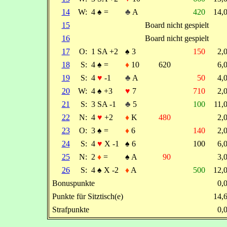
14
W:
4
♠
=
♣
A
420
14,
15
Board nicht gespielt
16
Board nicht gespielt
17
O:
1 SA +2
♠
3
150
2,
18
S:
4
♠
=
♦
10
620
6,
19
S:
4
♥
-1
♣
A
50
4,
20
W:
4
♠
+3
♥
7
710
2,
21
S:
3 SA -1
♣
5
100
11,
22
N:
4
♥
+2
♦
K
480
2,
23
O:
3
♠
=
♦
6
140
2,
24
S:
4
♥
X -1
♠
6
100
6,
25
N:
2
♦
=
♠
A
90
3,
26
S:
4
♠
X -2
♦
A
500
12,
Bonuspunkte
0,
Punkte für Sitztisch(e)
14,
Strafpunkte
0,