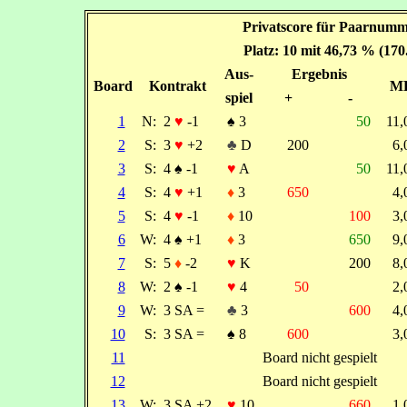
Privatscore für Paarnumme
Platz: 10 mit 46,73 % (17
Aus-
Ergebnis
Board
Kontrakt
M
spiel
+
-
1
N:
2
♥
-1
♠
3
50
11
2
S:
3
♥
+2
♣
D
200
6
3
S:
4
♠
-1
♥
A
50
11
4
S:
4
♥
+1
♦
3
650
4
5
S:
4
♥
-1
♦
10
100
3
6
W:
4
♠
+1
♦
3
650
9
7
S:
5
♦
-2
♥
K
200
8
8
W:
2
♠
-1
♥
4
50
2
9
W:
3 SA =
♣
3
600
4
10
S:
3 SA =
♠
8
600
3
11
Board nicht gespielt
12
Board nicht gespielt
13
W:
3 SA +2
♥
10
660
1