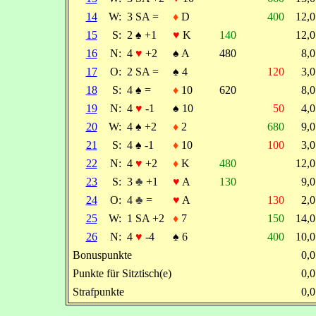
14
W:
3 SA =
♦
D
400
12,
15
S:
2
♠
+1
♥
K
140
12,
16
N:
4
♥
+2
♠
A
480
8,
17
O:
2 SA =
♠
4
120
3,
18
S:
4
♠
=
♦
10
620
8,
19
N:
4
♥
-1
♠
10
50
4,
20
W:
4
♠
+2
♦
2
680
9,
21
S:
4
♠
-1
♦
10
100
3,
22
N:
4
♥
+2
♦
K
480
12,
23
S:
3
♣
+1
♥
A
130
9,
24
O:
4
♣
=
♥
A
130
2,
25
W:
1 SA +2
♦
7
150
14,
26
N:
4
♥
-4
♠
6
400
10,
Bonuspunkte
0,
Punkte für Sitztisch(e)
0,
Strafpunkte
0,