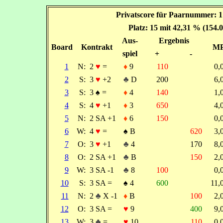
Privatscore für Paarnummer: 1
Platz: 15 mit 42,31 % (154.
Aus-
Ergebnis
Board
Kontrakt
M
spiel
+
-
1
N:
2
♥
=
♦
9
110
0
2
S:
3
♥
+2
♣
D
200
6
3
S:
3
♠
=
♦
4
140
1
4
S:
4
♥
+1
♦
3
650
4
5
N:
2 SA +1
♦
6
150
0
6
W:
4
♥
=
♠
B
620
3
7
O:
3
♥
+1
♣
4
170
8
8
O:
2 SA +1
♣
B
150
2
9
W:
3 SA -1
♣
8
100
0
10
S:
3 SA =
♠
4
600
11
11
N:
2
♣
X -1
♦
B
100
2
12
O:
3 SA =
♥
9
400
9
13
W:
3
♣
=
♥
10
110
0