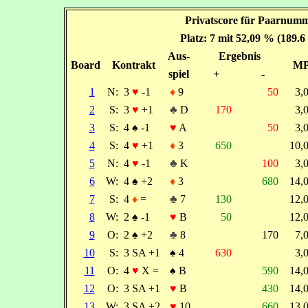
Privatscore für Paarnumm
Platz: 7 mit 52,09 % (189.
Aus-
Ergebnis
Board
Kontrakt
M
spiel
+
-
1
N:
3
♥
-1
♦
9
50
3,
2
S:
3
♥
+1
♣
D
170
3,
3
S:
4
♠
-1
♥
A
50
3,
4
S:
4
♥
+1
♦
3
650
10,
5
N:
4
♥
-1
♣
K
100
3,
6
W:
4
♠
+2
♦
3
680
14,
7
S:
4
♦
=
♣
7
130
12,
8
W:
2
♠
-1
♥
B
50
12,
9
O:
2
♠
+2
♣
8
170
7,
10
S:
3 SA +1
♠
4
630
3,
11
O:
4
♥
X =
♠
B
590
14,
12
O:
3 SA +1
♥
B
430
14,
13
W:
3 SA +2
♥
10
660
13,