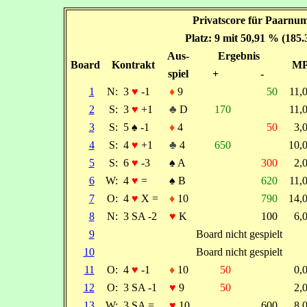
Privatscore für Paarnu
Platz: 9 mit 50,91 % (185
Aus-
Ergebnis
Board
Kontrakt
M
spiel
+
-
1
N:
3
♥
-1
♦
9
50
11,
2
S:
3
♥
+1
♣
D
170
11,
3
S:
5
♠
-1
♦
4
50
3,
4
S:
4
♥
+1
♣
4
650
10,
5
S:
6
♥
-3
♠
A
300
2,
6
W:
4
♥
=
♠
B
620
11,
7
O:
4
♥
X =
♦
10
790
14,
8
N:
3 SA -2
♥
K
100
6,
9
Board nicht gespielt
10
Board nicht gespielt
11
O:
4
♥
-1
♦
10
50
0,
12
O:
3 SA -1
♥
9
50
2,
13
W:
3 SA =
♥
10
600
8,