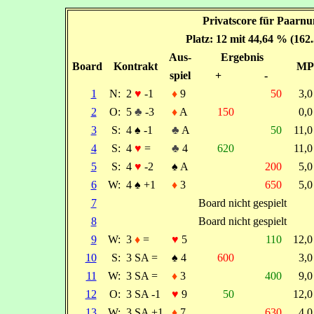
Privatscore für Paarnu
Platz: 12 mit 44,64 % (162
Aus-
Ergebnis
Board
Kontrakt
MP
spiel
+
-
1
N:
2
♥
-1
♦
9
50
3,
2
O:
5
♣
-3
♦
A
150
0,
3
S:
4
♠
-1
♣
A
50
11,
4
S:
4
♥
=
♣
4
620
11,
5
S:
4
♥
-2
♠
A
200
5,
6
W:
4
♠
+1
♦
3
650
5,
7
Board nicht gespielt
8
Board nicht gespielt
9
W:
3
♦
=
♥
5
110
12,
10
S:
3 SA =
♠
4
600
3,
11
W:
3 SA =
♦
3
400
9,
12
O:
3 SA -1
♥
9
50
12,
13
W:
3 SA +1
♦
7
630
4,