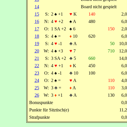
14
Board nicht gespielt
15
S:
2
♠
+1
♥
K
140
2,
16
N:
4
♥
+2
♠
A
480
6,
17
O:
1 SA +2
♠
6
150
2,
18
S:
4
♠
=
♦
10
620
6,
19
S:
4
♥
-1
♣
A
50
10,
20
W:
4
♠
+3
♥
7
710
12,
21
S:
3 SA +2
♣
5
660
14,
22
N:
4
♥
+1
♦
K
450
6,
23
O:
4
♠
-1
♣
10
100
6,
24
O:
2
♠
=
♥
A
110
4,
25
W:
3
♣
=
♦
A
110
3,
26
W:
3
♦
+1
♣
A
130
6,
Bonuspunkte
0,
Punkte für Sitztisch(e)
11,
Strafpunkte
0,