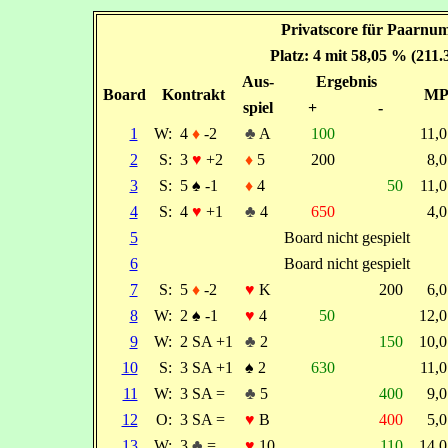
Privatscore für Paarnu
Platz: 4 mit 58,05 % (211
Aus-
Ergebnis
Board
Kontrakt
M
spiel
+
-
1
W:
4
♦
-2
♣
A
100
11,
2
S:
3
♥
+2
♦
5
200
8,
3
S:
5
♠
-1
♦
4
50
11,
4
S:
4
♥
+1
♣
4
650
4,
5
Board nicht gespielt
6
Board nicht gespielt
7
S:
5
♦
-2
♥
K
200
6,
8
W:
2
♠
-1
♥
4
50
12,
9
W:
2 SA +1
♣
2
150
10,
10
S:
3 SA +1
♠
2
630
11,
11
W:
3 SA =
♣
5
400
9,
12
O:
3 SA =
♥
B
400
5,
13
W:
3
♣
=
♥
10
110
14,