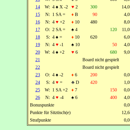
14
W:
4
♠
X -2
♥
2
300
14,
15
N:
1 SA =
♦
B
90
4,
16
N:
4
♥
+2
♦
10
480
8,
17
O:
2 SA =
♠
4
120
11,
18
S:
4
♠
=
♦
10
620
6,
19
N:
4
♥
-1
♠
10
50
4,
20
W:
4
♠
+2
♥
6
680
9,
21
Board nicht gespielt
22
Board nicht gespielt
23
O:
4
♠
-2
♦
6
200
0,
24
S:
4
♥
=
♣
D
420
1,
25
W:
1 SA +2
♦
7
150
0,
26
N:
4
♥
-4
♠
6
400
4,
Bonuspunkte
0,
Punkte für Sitztisch(e)
12,
Strafpunkte
0,