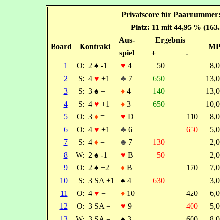
Privatscore für Paarnummer:
Platz: 11 mit 44,95 % (163
Aus-
Ergebnis
Board
Kontrakt
M
spiel
+
-
1
O:
2
♠
-1
♥
4
50
8,
2
S:
4
♥
+1
♣
7
650
13,
3
S:
3
♠
=
♦
4
140
13,
4
S:
4
♥
+1
♦
3
650
10,
5
O:
3
♦
=
♥
D
110
8,
6
O:
4
♥
+1
♣
6
650
5,
7
S:
4
♦
=
♣
7
130
2,
8
W:
2
♠
-1
♥
B
50
2,
9
O:
2
♠
+2
♦
B
170
7,
10
S:
3 SA +1
♠
4
630
3,
11
O:
4
♥
=
♦
10
420
6,
12
O:
3 SA =
♥
9
400
5,
13
W:
3 SA =
♠
3
600
8,