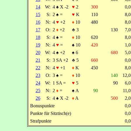
14
W:
4
♠
X -2
♥
2
300
0,
15
S:
2
♠
=
♥
K
110
8,
16
N:
4
♥
+2
♦
10
480
8,
17
O:
2
♦
+2
♣
3
130
7,
18
S:
4
♠
=
♦
10
620
8,
19
N:
4
♥
=
♠
10
420
1,
20
W:
4
♠
+2
♠
6
680
5,
21
S:
3 SA +2
♣
5
660
0,
22
N:
4
♥
+1
♦
K
450
8,
23
O:
3
♠
=
♦
10
140
12,
24
W:
1 SA =
♥
5
90
6,
25
N:
2
♦
=
♠
A
90
11,
26
S:
4
♠
X -2
♦
A
500
2,
Bonuspunkte
0,
Punkte für Sitztisch(e)
0,
Strafpunkte
0,