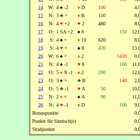
14
W:
4
♠
-2
♦
D
100
4
15
N:
3
♣
=
♦
B
110
8
16
N:
4
♥
+2
♥
2
480
8
17
O:
1 SA +2
♠
6
150
12
18
S:
4
♠
=
♦
10
620
8
19
S:
4
♥
=
♠
8
420
13
20
W:
6
♠
=
♦
2
1430
0
21
N:
4
♠
-1
♥
8
100
11
22
O:
5
♦
X -1
♦
2
200
12
23
O:
3
♠
=
♣
B
140
2
24
O:
5
♣
-1
♥
A
50
10
25
N:
2
♦
=
♠
A
90
11
26
N:
4
♥
-1
♦
D
100
9
Bonuspunkte
0
Punkte für Sitztisch(e)
0
Strafpunkte
0