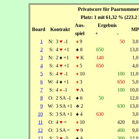
Privatscore für Paarnummer
Platz: 1 mit 61,32 % (223.2
Aus-
Ergebnis
Board
Kontrakt
MP
spiel
+
-
1
N:
3
♥
-1
♦
9
50
3,
2
S:
4
♥
+1
♠
8
650
13,
3
N:
2
♠
+1
♥
K
140
1,
4
S:
4
♥
+1
♦
5
650
4,
5
S:
4
♥
-1
♦
10
100
11,
6
W:
4
♠
+1
♦
3
650
5,
7
S:
4
♦
-1
♥
A
100
10,
8
O:
2 SA -1
♠
6
50
12,
9
W:
3 SA +1
♣
2
630
13,
10
S:
3 SA +1
♠
4
630
3,
11
O:
4
♥
=
♦
10
420
8,
12
O:
3 SA =
♥
9
400
9,
13
S:
2
♥
-3
♠
A
300
12,