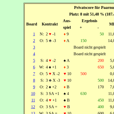
Privatscore für Paarnu
Platz: 8 mit 51,48 % (187
Aus-
Ergebnis
Board
Kontrakt
M
spiel
+
-
1
N:
2
♥
-1
♦
9
50
11
2
O:
5
♣
-3
♦
A
150
14
3
Board nicht gespielt
4
Board nicht gespielt
5
S:
4
♥
-2
♠
A
200
5
6
W:
4
♠
+1
♦
3
650
5
7
O:
5
♥
X -2
♥
10
500
0
8
S:
3
♣
X -3
♥
10
500
14
9
O:
2
♠
+2
♦
B
170
7
10
S:
3 SA +1
♠
4
630
11
11
O:
4
♥
+1
♠
B
450
11
12
O:
3 SA =
♥
B
400
9
13
W:
3 SA =
♥
10
600
6