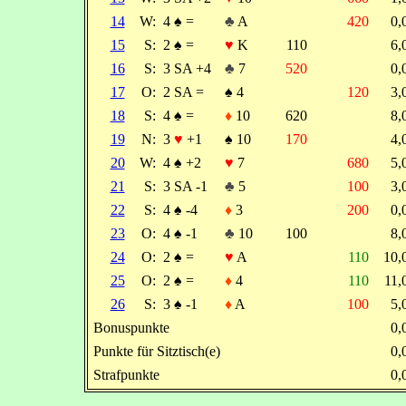
14
W:
4
♠
=
♣
A
420
0
15
S:
2
♠
=
♥
K
110
6
16
S:
3 SA +4
♣
7
520
0
17
O:
2 SA =
♠
4
120
3
18
S:
4
♠
=
♦
10
620
8
19
N:
3
♥
+1
♠
10
170
4
20
W:
4
♠
+2
♥
7
680
5
21
S:
3 SA -1
♣
5
100
3
22
S:
4
♠
-4
♦
3
200
0
23
O:
4
♠
-1
♣
10
100
8
24
O:
2
♠
=
♥
A
110
10
25
O:
2
♠
=
♦
4
110
11
26
S:
3
♠
-1
♦
A
100
5
Bonuspunkte
0
Punkte für Sitztisch(e)
0
Strafpunkte
0