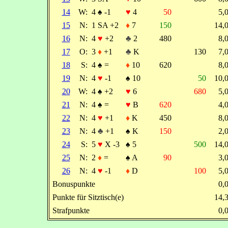
14
W:
4
♠
-1
♥
4
50
5,
15
N:
1 SA +2
♦
7
150
14,
16
N:
4
♥
+2
♣
2
480
8,
17
O:
3
♦
+1
♣
K
130
7,
18
S:
4
♠
=
♦
10
620
8,
19
N:
4
♥
-1
♠
10
50
10,
20
W:
4
♠
+2
♥
6
680
5,
21
N:
4
♠
=
♥
B
620
4,
22
N:
4
♥
+1
♦
K
450
8,
23
N:
4
♣
+1
♠
K
150
2,
24
S:
5
♥
X -3
♠
5
500
14,
25
N:
2
♦
=
♠
A
90
3,
26
N:
4
♥
-1
♦
D
100
5,
Bonuspunkte
0,
Punkte für Sitztisch(e)
14,
Strafpunkte
0,