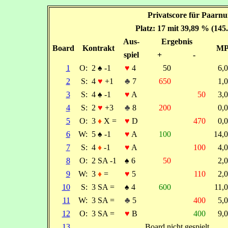
Privatscore für Paarnu
Platz: 17 mit 39,89 % (145
Aus-
Ergebnis
Board
Kontrakt
M
spiel
+
-
1
O:
2
♠
-1
♥
4
50
6,
2
S:
4
♥
+1
♣
7
650
1,
3
S:
4
♠
-1
♥
A
50
3,
4
S:
2
♥
+3
♣
8
200
0,
5
O:
3
♦
X =
♥
D
470
0,
6
W:
5
♠
-1
♥
A
100
14,
7
S:
4
♦
-1
♥
A
100
4,
8
O:
2 SA -1
♠
6
50
2,
9
W:
3
♦
=
♥
5
110
2,
10
S:
3 SA =
♠
4
600
11,
11
W:
3 SA =
♣
5
400
5,
12
O:
3 SA =
♥
B
400
9,
13
Board nicht gespielt