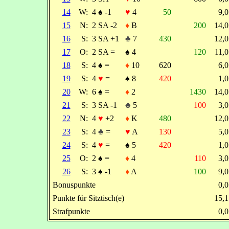
14
W:
4
♠
-1
♥
4
50
9,
15
N:
2 SA -2
♦
B
200
14,
16
S:
3 SA +1
♣
7
430
12,
17
O:
2 SA =
♠
4
120
11,
18
S:
4
♠
=
♦
10
620
6,
19
S:
4
♥
=
♠
8
420
1,
20
W:
6
♠
=
♦
2
1430
14,
21
S:
3 SA -1
♣
5
100
3,
22
N:
4
♥
+2
♦
K
480
12,
23
S:
4
♣
=
♥
A
130
5,
24
S:
4
♥
=
♠
5
420
1,
25
O:
2
♠
=
♦
4
110
3,
26
S:
3
♠
-1
♦
A
100
9,
Bonuspunkte
0,
Punkte für Sitztisch(e)
15,
Strafpunkte
0,