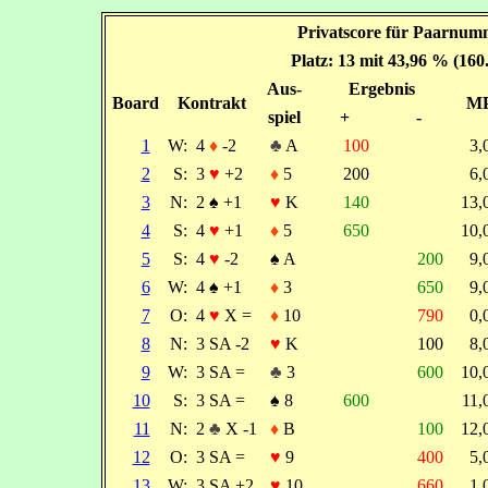
Privatscore für Paarnum
Platz: 13 mit 43,96 % (160
Aus-
Ergebnis
Board
Kontrakt
M
spiel
+
-
1
W:
4
♦
-2
♣
A
100
3
2
S:
3
♥
+2
♦
5
200
6
3
N:
2
♠
+1
♥
K
140
13
4
S:
4
♥
+1
♦
5
650
10
5
S:
4
♥
-2
♠
A
200
9
6
W:
4
♠
+1
♦
3
650
9
7
O:
4
♥
X =
♦
10
790
0
8
N:
3 SA -2
♥
K
100
8
9
W:
3 SA =
♣
3
600
10
10
S:
3 SA =
♠
8
600
11
11
N:
2
♣
X -1
♦
B
100
12
12
O:
3 SA =
♥
9
400
5
13
W:
3 SA +2
♥
10
660
1