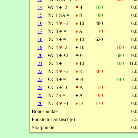
14
W:
4
♠
-2
♥
4
100
10,
15
N:
1 SA =
♦
B
90
10,
16
N:
4
♥
+2
♦
10
480
6,
17
N:
3
♣
=
♦
A
110
0,
18
S:
4
♠
=
♦
10
620
8,
19
N:
4
♥
-2
♠
10
100
0,
20
W:
4
♠
+2
♣
6
680
9,
21
S:
4
♠
-1
♦
10
100
11,
22
N:
4
♥
+2
♦
K
480
2,
23
O:
3
♠
=
♣
B
140
12,
24
O:
5
♣
-1
♥
A
50
4,
25
N:
2
♦
=
♠
A
90
3,
26
N:
3
♥
+1
♦
D
170
0,
Bonuspunkte
0,
Punkte für Sitztisch(e)
12,
Strafpunkte
0,