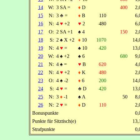
14
W:
3 SA =
♦
D
400
2
15
N:
3
♣
=
♦
B
110
6
16
N:
4
♥
+2
♥
2
480
6
17
O:
2 SA +1
♠
4
150
2
18
S:
2
♠
X +2
♦
10
1070
14
19
N:
4
♥
=
♠
10
420
13
20
W:
4
♠
+2
♠
6
680
9
21
N:
4
♠
=
♥
B
620
4
22
N:
4
♥
+2
♦
K
480
2
23
O:
4
♠
-2
♦
6
200
14
24
S:
4
♥
=
♣
D
420
13
25
N:
3
♦
-1
♠
A
50
8
26
N:
2
♥
=
♦
D
110
2
Bonuspunkte
0
Punkte für Sitztisch(e)
13
Strafpunkte
0