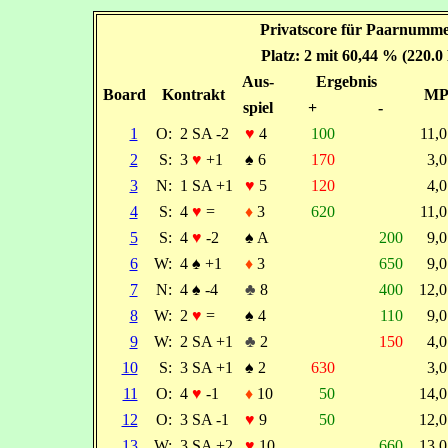
Privatscore für Paarnumme
Platz: 2 mit 60,44 % (220.0
Aus-
Ergebnis
Board
Kontrakt
M
spiel
+
-
1
O:
2 SA -2
♥
4
100
11,
2
S:
3
♥
+1
♠
6
170
3,
3
N:
1 SA +1
♥
5
120
4,
4
S:
4
♥
=
♦
3
620
11,
5
S:
4
♥
-2
♠
A
200
9,
6
W:
4
♠
+1
♦
3
650
9,
7
N:
4
♠
-4
♣
8
400
12,
8
W:
2
♥
=
♠
4
110
9,
9
W:
2 SA +1
♣
2
150
4,
10
S:
3 SA +1
♠
2
630
3,
11
O:
4
♥
-1
♦
10
50
14,
12
O:
3 SA -1
♥
9
50
12,
13
W:
3 SA +2
♥
10
660
13,