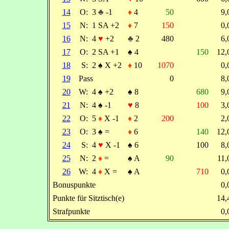
14
O:
3
♣
-1
♦
4
50
9
15
N:
1 SA +2
♦
7
150
0
16
N:
4
♥
+2
♣
2
480
6
17
O:
2 SA +1
♠
4
150
12
18
S:
2
♠
X +2
♦
10
1070
0
19
Pass
0
8
20
W:
4
♠
+2
♠
8
680
9
21
N:
4
♠
-1
♥
8
100
3
22
O:
5
♦
X -1
♦
2
200
2
23
O:
3
♠
=
♦
6
140
12
24
S:
4
♥
X -1
♠
6
100
8
25
N:
2
♦
=
♠
A
90
11
26
W:
4
♦
X =
♠
A
710
0
Bonuspunkte
0
Punkte für Sitztisch(e)
14
Strafpunkte
0