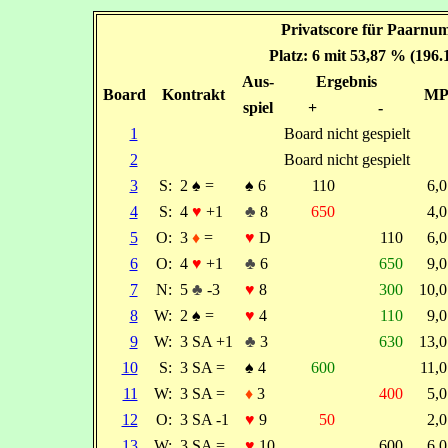
Privatscore für Paarnu
Platz: 6 mit 53,87 % (196
Aus-
Ergebnis
Board
Kontrakt
M
spiel
+
-
1
Board nicht gespielt
2
Board nicht gespielt
3
S:
2
♠
=
♠
6
110
6,
4
S:
4
♥
+1
♣
8
650
4,
5
O:
3
♦
=
♥
D
110
6,
6
O:
4
♥
+1
♣
6
650
9,
7
N:
5
♣
-3
♥
8
300
10,
8
W:
2
♠
=
♥
4
110
9,
9
W:
3 SA +1
♣
3
630
13,
10
S:
3 SA =
♠
4
600
11,
11
W:
3 SA =
♦
3
400
5,
12
O:
3 SA -1
♥
9
50
2,
13
W:
3 SA =
♥
10
600
6,