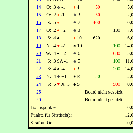
14
O:
3
♣
-1
♦
4
50
5,
15
O:
2
♦
-1
♣
3
50
2,
16
S:
5
♦
=
♣
7
400
0,
17
O:
2
♦
+2
♣
3
130
7,
18
S:
4
♠
=
♦
10
620
6,
19
N:
4
♥
-2
♠
10
100
14,
20
W:
4
♠
+2
♣
6
680
5,
21
S:
3 SA -1
♣
5
100
11,
22
S:
4
♠
-4
♦
3
200
14,
23
N:
4
♣
+1
♠
K
150
12,
24
S:
5
♥
X -3
♠
5
500
0,
25
Board nicht gespielt
26
Board nicht gespielt
Bonuspunkte
0,
Punkte für Sitztisch(e)
12,
Strafpunkte
0,