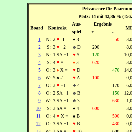
Privatscore für Paarnum
Platz: 14 mit 42,86 % (156
Aus-
Ergebnis
Board
Kontrakt
M
spiel
+
-
1
N:
2
♥
-1
♠
3
50
3,
2
S:
3
♥
+2
♣
D
200
8,
3
N:
1 SA +1
♥
5
120
10,
4
S:
4
♥
=
♦
3
620
3,
5
O:
3
♦
X =
♥
D
470
14,
6
W:
5
♠
-1
♥
A
100
0,
7
O:
3
♥
+1
♣
4
170
6,
8
O:
2 SA +1
♣
B
150
12,
9
W:
3 SA +1
♣
3
630
1,
10
S:
3 SA =
♠
4
600
3,
11
O:
4
♥
X =
♠
B
590
0,
12
O:
3 SA +1
♥
B
430
0,
13
W:
3 SA =
♥
10
600
8,