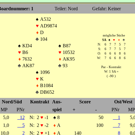
Boardnummer: 1
Teiler: Nord
Gefahr: Keiner
♠
A532
♥
AD9874
♦
D
mögliche Stiche
♣
104
SA
♠
♥
♦
♣
N:
6
7
7
5
7
♠
KD4
♠
B87
S:
6
7
7
5
7
♥
B6
♥
10532
O:
6
6
6
8
6
♦
7632
♦
AK95
W:
7
6
6
8
6
♣
AK87
♣
93
Par - Kontrakt
♠
1096
W: 1 SA =
( -90 )
♥
K
♦
B1084
♣
DB652
Nord/Süd
Kontrakt
Aus-
Score
Ost/West
MP
PNr
spiel
+
-
PNr
MP
5,0
12
N:
2
♥
-1
♠
8
50
1
5
1,0
5
N:
2
♥
-2
♦
A
100
7
9
10,0
2
N:
2
♥
+1
♦
A
140
8
0