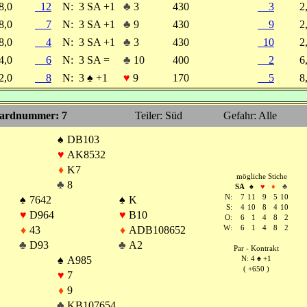
8,0
12
N:
3 SA +1
♣
3
430
3
2
8,0
7
N:
3 SA +1
♣
9
430
9
2
8,0
4
N:
3 SA +1
♣
3
430
10
2
4,0
6
N:
3 SA =
♣
10
400
2
6
2,0
8
N:
3
♠
+1
♥
9
170
5
8
ardnummer: 7
Teiler: Süd
Gefahr: Alle
♠
DB103
♥
AK8532
♦
K7
mögliche Stiche
♣
8
SA
♠
♥
♦
♣
N:
7
11
9
5
10
♠
7642
♠
K
S:
4
10
8
4
10
♥
D964
♥
B10
O:
6
1
4
8
2
♦
43
♦
ADB108652
W:
6
1
4
8
2
♣
D93
♣
A2
Par - Kontrakt
♠
A985
N: 4
♠
+1
( +650 )
♥
7
♦
9
♣
KB107654