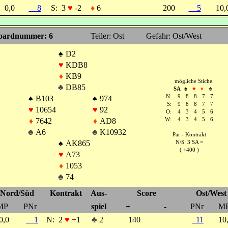
0,0
8
S:
3
♥
-2
♦
6
200
5
10
oardnummer: 6
Teiler: Ost
Gefahr: Ost/West
♠
D2
♥
KDB8
♦
KB9
mögliche Stiche
♣
DB85
SA
♠
♥
♦
♣
N:
9
8
8
7
7
♠
B103
♠
974
S:
9
8
8
7
7
♥
10654
♥
92
O:
4
3
4
5
6
♦
7642
♦
AD8
W:
4
3
4
5
6
♣
A6
♣
K10932
Par - Kontrakt
♠
AK865
N/S: 3 SA =
( +400 )
♥
A73
♦
1053
♣
74
Nord/Süd
Kontrakt
Aus-
Score
Ost/West
MP
PNr
spiel
+
-
PNr
M
0,0
1
N:
2
♥
+1
♣
2
140
11
10