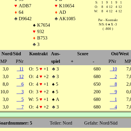
S:
1
9
1
9
1
♥
ADB7
♥
K10654
O:
8
4
12
4
12
♦
64
♦
AD
W:
8
4
12
4
12
♣
D9642
♣
AK1085
Par - Kontrakt
♠
K7654
N/S: 6
♠
X -3
( -800 )
♥
932
♦
B753
♣
3
Nord/Süd
Kontrakt
Aus-
Score
Ost/West
MP
PNr
spiel
+
-
PNr
M
3,0
11
O:
5
♥
+1
♣
3
680
10
7
3,0
12
O:
4
♥
+2
♣
3
680
2
7
8,0
6
O:
4
♥
+1
♠
5
650
8
2
10,0
3
O:
3
♥
+2
♠
5
200
9
0
3,0
5
W:
5
♥
+1
♠
A
680
1
7
3,0
7
O:
4
♥
+2
♣
3
680
4
7
oardnummer: 5
Teiler: Nord
Gefahr: Nord/Süd