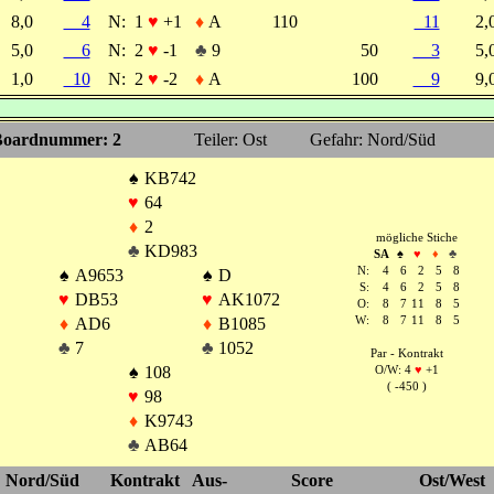
8,0
4
N:
1
♥
+1
♦
A
110
11
2
5,0
6
N:
2
♥
-1
♣
9
50
3
5
1,0
10
N:
2
♥
-2
♦
A
100
9
9
oardnummer: 2
Teiler: Ost
Gefahr: Nord/Süd
♠
KB742
♥
64
♦
2
mögliche Stiche
♣
KD983
SA
♠
♥
♦
♣
N:
4
6
2
5
8
♠
A9653
♠
D
S:
4
6
2
5
8
♥
DB53
♥
AK1072
O:
8
7
11
8
5
♦
AD6
♦
B1085
W:
8
7
11
8
5
♣
7
♣
1052
Par - Kontrakt
♠
108
O/W: 4
♥
+1
( -450 )
♥
98
♦
K9743
♣
AB64
Nord/Süd
Kontrakt
Aus-
Score
Ost/West