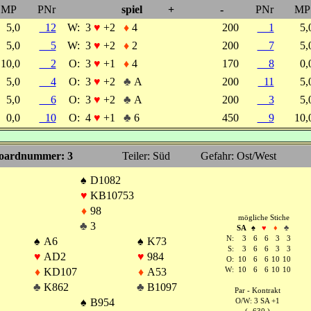
MP
PNr
spiel
+
-
PNr
MP
5,0
12
W:
3
♥
+2
♦
4
200
1
5
5,0
5
W:
3
♥
+2
♦
2
200
7
5
10,0
2
O:
3
♥
+1
♦
4
170
8
0
5,0
4
O:
3
♥
+2
♣
A
200
11
5
5,0
6
O:
3
♥
+2
♣
A
200
3
5
0,0
10
O:
4
♥
+1
♣
6
450
9
10
oardnummer: 3
Teiler: Süd
Gefahr: Ost/West
♠
D1082
♥
KB10753
♦
98
mögliche Stiche
♣
3
SA
♠
♥
♦
♣
N:
3
6
6
3
3
♠
A6
♠
K73
S:
3
6
6
3
3
♥
AD2
♥
984
O:
10
6
6
10
10
♦
KD107
♦
A53
W:
10
6
6
10
10
♣
K862
♣
B1097
Par - Kontrakt
♠
B954
O/W: 3 SA +1