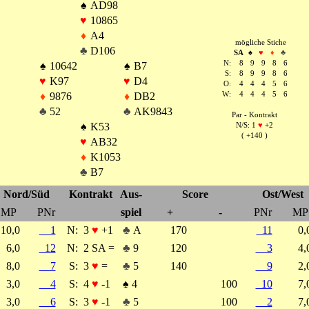
♠
AD98
♥
10865
♦
A4
mögliche Stiche
♣
D106
SA
♠
♥
♦
♣
N:
8
9
9
8
6
♠
10642
♠
B7
S:
8
9
9
8
6
♥
K97
♥
D4
O:
4
4
4
5
6
♦
9876
♦
DB2
W:
4
4
4
5
6
♣
52
♣
AK9843
Par - Kontrakt
♠
K53
N/S: 1
♥
+2
( +140 )
♥
AB32
♦
K1053
♣
B7
Nord/Süd
Kontrakt
Aus-
Score
Ost/West
MP
PNr
spiel
+
-
PNr
MP
10,0
1
N:
3
♥
+1
♣
A
170
11
0
6,0
12
N:
2 SA =
♣
9
120
3
4
8,0
7
S:
3
♥
=
♣
5
140
9
2
3,0
4
S:
4
♥
-1
♠
4
100
10
7
3,0
6
S:
3
♥
-1
♣
5
100
2
7