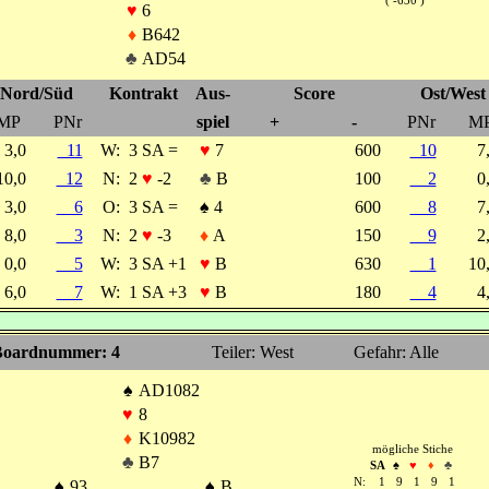
( -630 )
♥
6
♦
B642
♣
AD54
Nord/Süd
Kontrakt
Aus-
Score
Ost/West
MP
PNr
spiel
+
-
PNr
M
3,0
11
W:
3 SA =
♥
7
600
10
7
10,0
12
N:
2
♥
-2
♣
B
100
2
0
3,0
6
O:
3 SA =
♠
4
600
8
7
8,0
3
N:
2
♥
-3
♦
A
150
9
2
0,0
5
W:
3 SA +1
♥
B
630
1
10
6,0
7
W:
1 SA +3
♥
B
180
4
4
oardnummer: 4
Teiler: West
Gefahr: Alle
♠
AD1082
♥
8
♦
K10982
mögliche Stiche
♣
B7
SA
♠
♥
♦
♣
N:
1
9
1
9
1
♠
93
♠
B